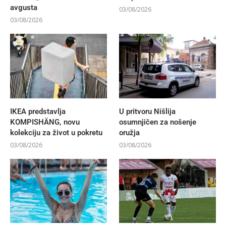
avgusta
03/08/2026
03/08/2026
IKEA predstavlja
U pritvoru Nišlija
KOMPISHÄNG, novu
osumnjičen za nošenje
kolekciju za život u pokretu
oružja
03/08/2026
03/08/2026