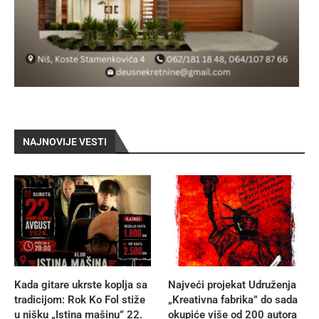
NAJNOVIJE VESTI
Kada gitare ukrste koplja sa
Najveći projekat Udruženja
tradicijom: Rok Ko Fol stiže
„Kreativna fabrika” do sada
u nišku „Istina mašinu” 22.
okupiće više od 200 autora