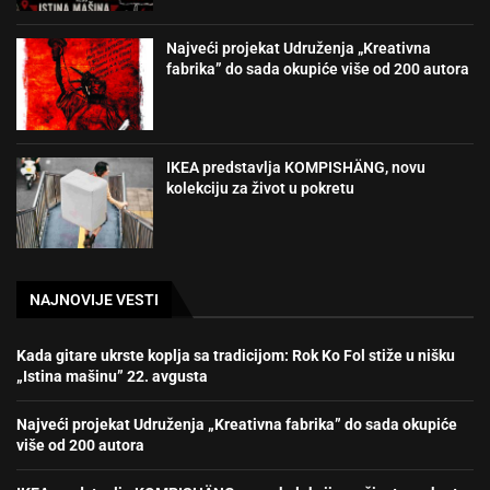
Najveći projekat Udruženja „Kreativna
fabrika” do sada okupiće više od 200 autora
IKEA predstavlja KOMPISHÄNG, novu
kolekciju za život u pokretu
NAJNOVIJE VESTI
Kada gitare ukrste koplja sa tradicijom: Rok Ko Fol stiže u nišku
„Istina mašinu” 22. avgusta
Najveći projekat Udruženja „Kreativna fabrika” do sada okupiće
više od 200 autora