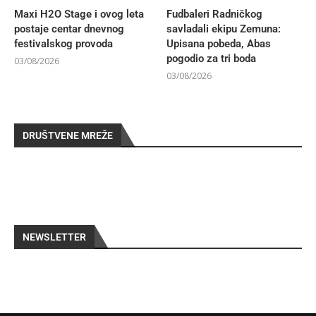
Maxi H2O Stage i ovog leta
Fudbaleri Radničkog
postaje centar dnevnog
savladali ekipu Zemuna:
festivalskog provoda
Upisana pobeda, Abas
pogodio za tri boda
03/08/2026
03/08/2026
DRUŠTVENE MREŽE
NEWSLETTER