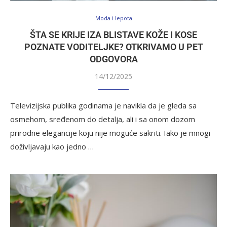
Moda i lepota
ŠTA SE KRIJE IZA BLISTAVE KOŽE I KOSE
POZNATE VODITELJKE? OTKRIVAMO U PET
ODGOVORA
14/12/2025
Televizijska publika godinama je navikla da je gleda sa
osmehom, sređenom do detalja, ali i sa onom dozom
prirodne elegancije koju nije moguće sakriti. Iako je mnogi
doživljavaju kao jedno …