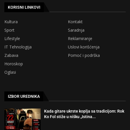
KORISNI LINKOVI
Kultura
Kontakt
Sport
Saradnja
Lifestyle
Reklamiranje
IT Tehnologija
Uslovi korišćenja
Zabava
Pomoć i podrška
Horoskop
Oglasi
IZBOR UREDNIKA
Kada gitare ukrste koplja sa tradicijom: Rok
Ko Fol stiže u nišku „Istina...