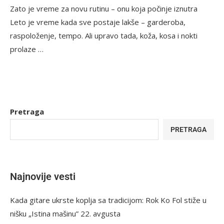
Zato je vreme za novu rutinu – onu koja počinje iznutra
Leto je vreme kada sve postaje lakše – garderoba,
raspoloženje, tempo. Ali upravo tada, koža, kosa i nokti
prolaze …
Pretraga
PRETRAGA
Najnovije vesti
Kada gitare ukrste koplja sa tradicijom: Rok Ko Fol stiže u
nišku „Istina mašinu” 22. avgusta