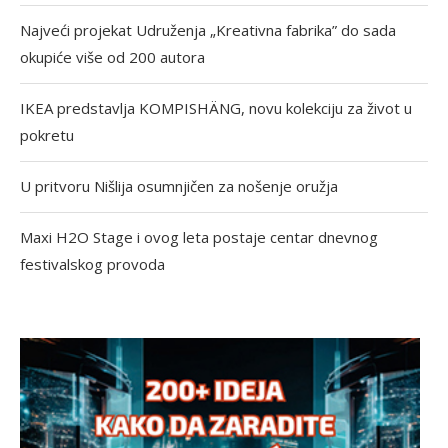
Najveći projekat Udruženja „Kreativna fabrika” do sada
okupiće više od 200 autora
IKEA predstavlja KOMPISHÄNG, novu kolekciju za život u
pokretu
U pritvoru Nišlija osumnjičen za nošenje oružja
Maxi H2O Stage i ovog leta postaje centar dnevnog
festivalskog provoda