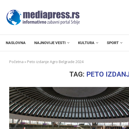
NASLOVNA
NAJNOVIJE VESTI
KULTURA
SPORT
Početna
»
Peto izdanje Agro Belgrade 2024
TAG:
PETO IZDAN