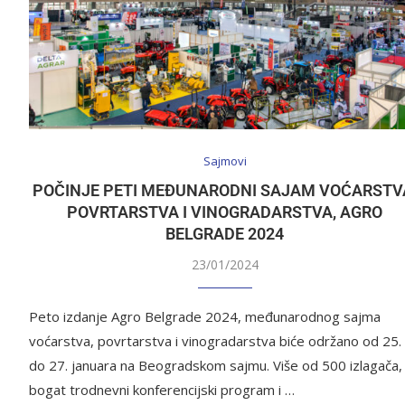
Sajmovi
POČINJE PETI MEĐUNARODNI SAJAM VOĆARSTV
POVRTARSTVA I VINOGRADARSTVA, AGRO
BELGRADE 2024
23/01/2024
Peto izdanje Agro Belgrade 2024, međunarodnog sajma
voćarstva, povrtarstva i vinogradarstva biće održano od 25.
do 27. januara na Beogradskom sajmu. Više od 500 izlagača,
bogat trodnevni konferencijski program i …