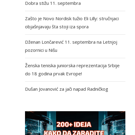
Dobra stižu 11. septembra
Zašto je Novo Nordisk tužio Eli Lilly: stručnjaci
objašnjavaju šta stoji iza spora
Dženan Lončarević 11. septembra na Letnjoj
pozornici u Nišu
Ženska teniska juniorska reprezentacija Srbije
do 18 godina prvak Evrope!
Dušan Jovanović za jači napad Radničkog