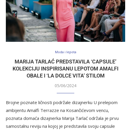
Moda i lepota
MARIJA TARLAĆ PREDSTAVILA ‘CAPSULE’
KOLEKCIJU INSPIRISANU LEPOTOM AMALFI
OBALE I ‘LA DOLCE VITA’ STILOM
05/06/2024
Brojne poznate ličnosti podržale dizajnerku U prelepom
ambijentu Amalfi Terrazze na Kosančićevom vencu,
poznata domaća dizajnerka Marija Tarlać održala je prvu
samostalnu reviju na kojoj je predstavila svoju capsule