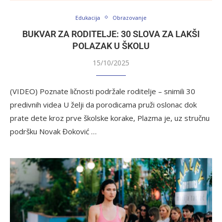
Edukacija
Obrazovanje
BUKVAR ZA RODITELJE: 30 SLOVA ZA LAKŠI
POLAZAK U ŠKOLU
15/10/2025
(VIDEO) Poznate ličnosti podržale roditelje – snimili 30
predivnih videa U želji da porodicama pruži oslonac dok
prate dete kroz prve školske korake, Plazma je, uz stručnu
podršku Novak Đoković …