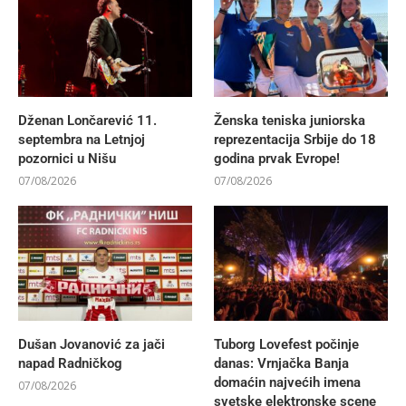
Dženan Lončarević 11.
Ženska teniska juniorska
septembra na Letnjoj
reprezentacija Srbije do 18
pozornici u Nišu
godina prvak Evrope!
07/08/2026
07/08/2026
Dušan Jovanović za jači
Tuborg Lovefest počinje
napad Radničkog
danas: Vrnjačka Banja
domaćin najvećih imena
07/08/2026
svetske elektronske scene