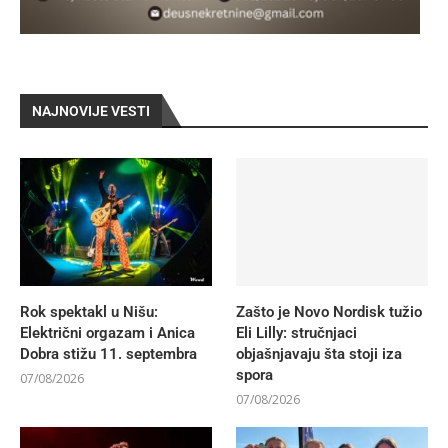
NAJNOVIJE VESTI
Rok spektakl u Nišu:
Zašto je Novo Nordisk tužio
Električni orgazam i Anica
Eli Lilly: stručnjaci
Dobra stižu 11. septembra
objašnjavaju šta stoji iza
spora
07/08/2026
07/08/2026