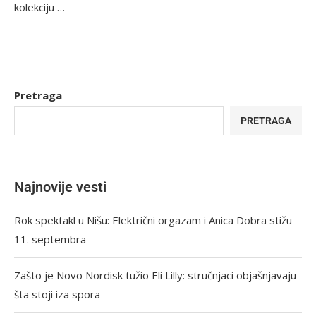
kolekciju …
Pretraga
PRETRAGA
Najnovije vesti
Rok spektakl u Nišu: Električni orgazam i Anica Dobra stižu
11. septembra
Zašto je Novo Nordisk tužio Eli Lilly: stručnjaci objašnjavaju
šta stoji iza spora