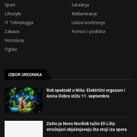
Sport
Saradnja
Lifestyle
Reklamiranje
IT Tehnologija
Uslovi korišćenja
Zabava
Pomoć i podrška
Horoskop
Oglasi
IZBOR UREDNIKA
Rok spektakl u Nišu: Električni orgazam i
Anica Dobra stižu 11. septembra
Zašto je Novo Nordisk tužio Eli Lilly:
stručnjaci objašnjavaju šta stoji iza spora