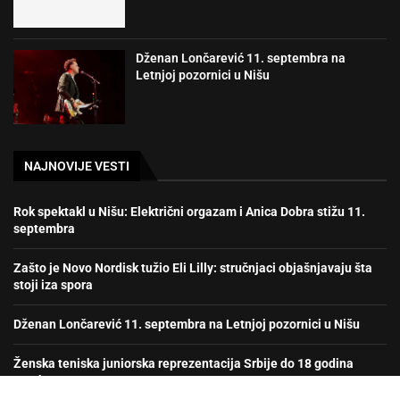
Dženan Lončarević 11. septembra na
Letnjoj pozornici u Nišu
NAJNOVIJE VESTI
Rok spektakl u Nišu: Električni orgazam i Anica Dobra stižu 11.
septembra
Zašto je Novo Nordisk tužio Eli Lilly: stručnjaci objašnjavaju šta
stoji iza spora
Dženan Lončarević 11. septembra na Letnjoj pozornici u Nišu
Ženska teniska juniorska reprezentacija Srbije do 18 godina
prvak Evrope!