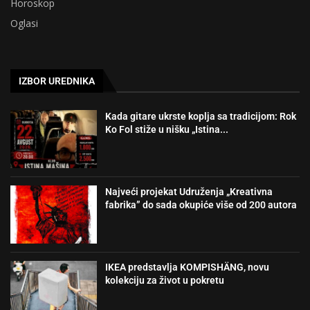
Horoskop
Oglasi
IZBOR UREDNIKA
Kada gitare ukrste koplja sa tradicijom: Rok
Ko Fol stiže u nišku „Istina...
Najveći projekat Udruženja „Kreativna
fabrika” do sada okupiće više od 200 autora
IKEA predstavlja KOMPISHÄNG, novu
kolekciju za život u pokretu