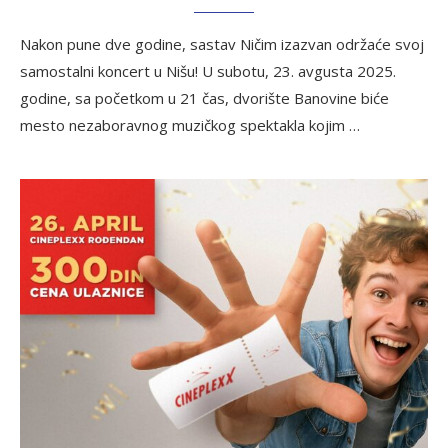
Nakon pune dve godine, sastav Ničim izazvan održaće svoj
samostalni koncert u Nišu! U subotu, 23. avgusta 2025.
godine, sa početkom u 21 čas, dvorište Banovine biće
mesto nezaboravnog muzičkog spektakla kojim …