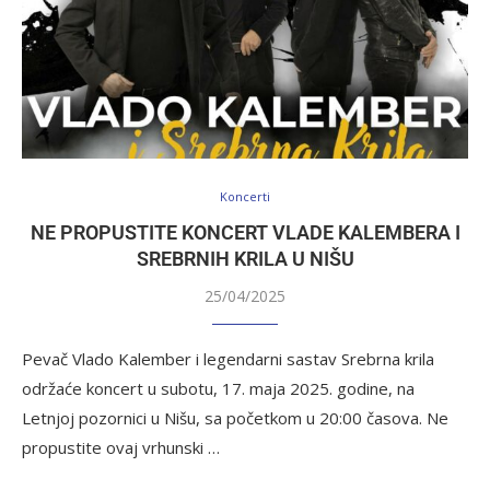
Koncerti
NE PROPUSTITE KONCERT VLADE KALEMBERA I
SREBRNIH KRILA U NIŠU
25/04/2025
Pevač Vlado Kalember i legendarni sastav Srebrna krila
održaće koncert u subotu, 17. maja 2025. godine, na
Letnjoj pozornici u Nišu, sa početkom u 20:00 časova. Ne
propustite ovaj vrhunski …