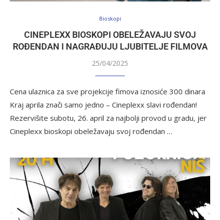
Bioskopi
CINEPLEXX BIOSKOPI OBELEŽAVAJU SVOJ
ROĐENDAN I NAGRAĐUJU LJUBITELJE FILMOVA
25/04/2025
Cena ulaznica za sve projekcije fimova iznosiće 300 dinara
Kraj aprila znači samo jedno – Cineplexx slavi rođendan!
Rezervišite subotu, 26. april za najbolji provod u gradu, jer
Cineplexx bioskopi obeležavaju svoj rođendan …