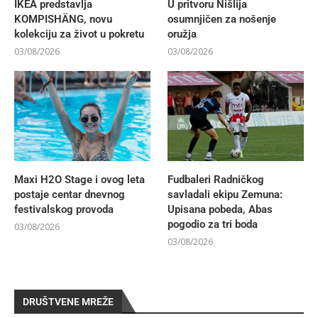
IKEA predstavlja
U pritvoru Nišlija
KOMPISHÄNG, novu
osumnjičen za nošenje
kolekciju za život u pokretu
oružja
03/08/2026
03/08/2026
Maxi H2O Stage i ovog leta
Fudbaleri Radničkog
postaje centar dnevnog
savladali ekipu Zemuna:
festivalskog provoda
Upisana pobeda, Abas
pogodio za tri boda
03/08/2026
03/08/2026
DRUŠTVENE MREŽE