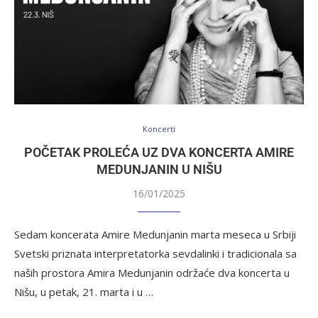
Koncerti
POČETAK PROLEĆA UZ DVA KONCERTA AMIRE
MEDUNJANIN U NIŠU
16/01/2025
Sedam koncerata Amire Medunjanin marta meseca u Srbiji
Svetski priznata interpretatorka sevdalinki i tradicionala sa
naših prostora Amira Medunjanin održaće dva koncerta u
Nišu, u petak, 21. marta i u …