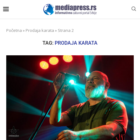
Početna
»
Prodaja karata
»
Strana 2
TAG:
PRODAJA KARATA