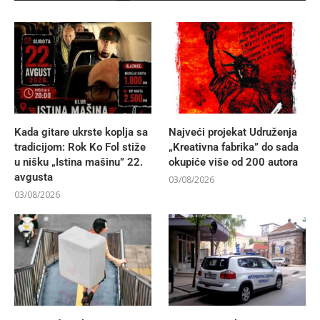
Kada gitare ukrste koplja sa
Najveći projekat Udruženja
tradicijom: Rok Ko Fol stiže
„Kreativna fabrika” do sada
u nišku „Istina mašinu” 22.
okupiće više od 200 autora
avgusta
03/08/2026
03/08/2026