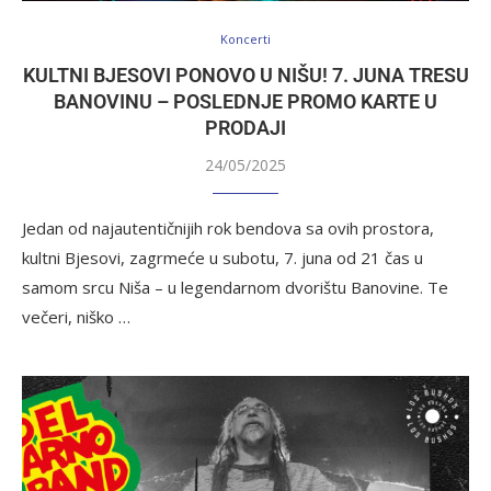
Koncerti
KULTNI BJESOVI PONOVO U NIŠU! 7. JUNA TRESU
BANOVINU – POSLEDNJE PROMO KARTE U
PRODAJI
24/05/2025
Jedan od najautentičnijih rok bendova sa ovih prostora,
kultni Bjesovi, zagrmeće u subotu, 7. juna od 21 čas u
samom srcu Niša – u legendarnom dvorištu Banovine. Te
večeri, niško …