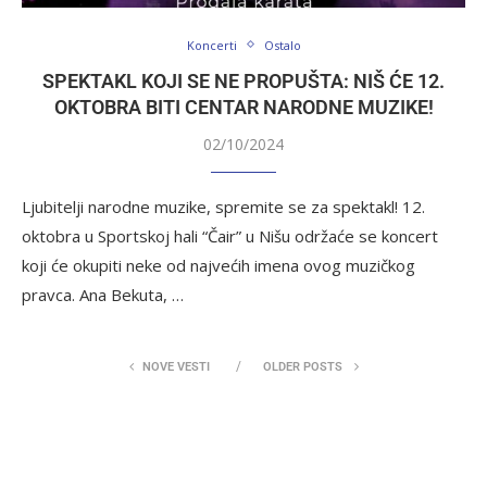
Koncerti
Ostalo
SPEKTAKL KOJI SE NE PROPUŠTA: NIŠ ĆE 12.
OKTOBRA BITI CENTAR NARODNE MUZIKE!
02/10/2024
Ljubitelji narodne muzike, spremite se za spektakl! 12.
oktobra u Sportskoj hali “Čair” u Nišu održaće se koncert
koji će okupiti neke od najvećih imena ovog muzičkog
pravca. Ana Bekuta, …
NOVE VESTI
OLDER POSTS