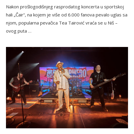
Nakon prošlogodišnjeg rasprodatog koncerta u sportskoj
hali „Čair“, na kojem je više od 6.000 fanova pevalo uglas sa
njom, popularna pevačica Tea Tairović vraća se u Niš –
ovog puta …