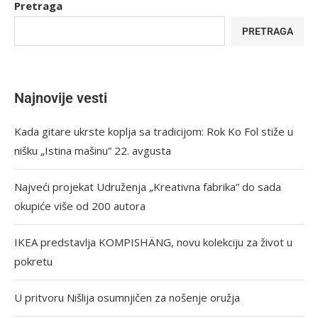
Pretraga
PRETRAGA
Najnovije vesti
Kada gitare ukrste koplja sa tradicijom: Rok Ko Fol stiže u
nišku „Istina mašinu” 22. avgusta
Najveći projekat Udruženja „Kreativna fabrika” do sada
okupiće više od 200 autora
IKEA predstavlja KOMPISHÄNG, novu kolekciju za život u
pokretu
U pritvoru Nišlija osumnjičen za nošenje oružja