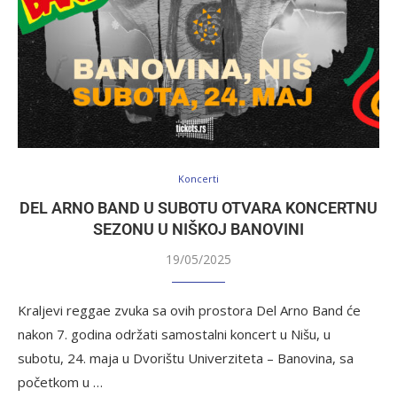
Koncerti
DEL ARNO BAND U SUBOTU OTVARA KONCERTNU
SEZONU U NIŠKOJ BANOVINI
19/05/2025
Kraljevi reggae zvuka sa ovih prostora Del Arno Band će
nakon 7. godina održati samostalni koncert u Nišu, u
subotu, 24. maja u Dvorištu Univerziteta – Banovina, sa
početkom u …