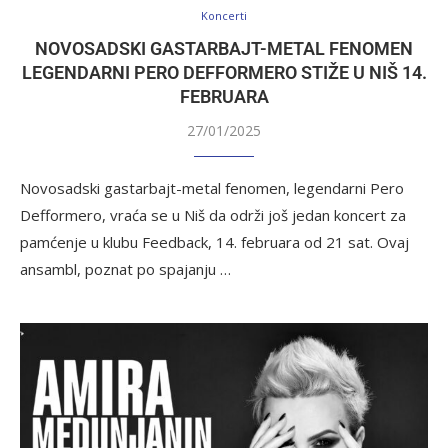
Koncerti
NOVOSADSKI GASTARBAJT-METAL FENOMEN
LEGENDARNI PERO DEFFORMERO STIŽE U NIŠ 14.
FEBRUARA
27/01/2025
Novosadski gastarbajt-metal fenomen, legendarni Pero
Defformero, vraća se u Niš da održi još jedan koncert za
pamćenje u klubu Feedback, 14. februara od 21 sat. Ovaj
ansambl, poznat po spajanju …