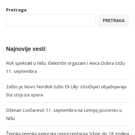
Pretraga
PRETRAGA
Najnovije vesti
Rok spektakl u Nišu: Električni orgazam i Anica Dobra stižu
11. septembra
Zašto je Novo Nordisk tužio Eli Lilly: stručnjaci objašnjavaju
šta stoji iza spora
Dženan Lončarević 11. septembra na Letnjoj pozornici u
Nišu
Ženska teniska juniorska reprezentacija Srbije do 18 godina