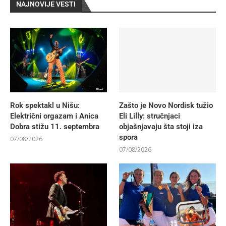
NAJNOVIJE VESTI
Rok spektakl u Nišu:
Zašto je Novo Nordisk tužio
Električni orgazam i Anica
Eli Lilly: stručnjaci
Dobra stižu 11. septembra
objašnjavaju šta stoji iza
spora
07/08/2026
07/08/2026