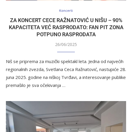
Koncerti
ZA KONCERT CECE RAŽNATOVIĆ U NIŠU – 90%
KAPACITETA VEĆ RASPRODATO: FAN PIT ZONA
POTPUNO RASPRODATA
26/06/2025
Niš se priprema za muzički spektakl leta. Jedna od najvećih
regionalnih zvezda, Svetlana Ceca Ražnatović, nastupiće 28.
juna 2025. godine na niškoj Tvrđavi, a interesovanje publike
premašilo je sva očekivanja …