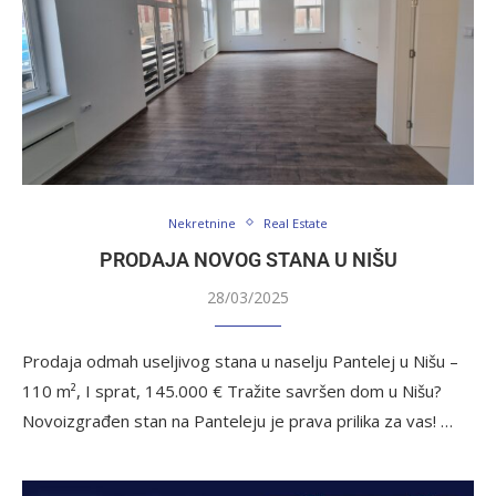
Nekretnine
Real Estate
PRODAJA NOVOG STANA U NIŠU
28/03/2025
Prodaja odmah useljivog stana u naselju Pantelej u Nišu –
110 m², I sprat, 145.000 € Tražite savršen dom u Nišu?
Novoizgrađen stan na Panteleju je prava prilika za vas! …