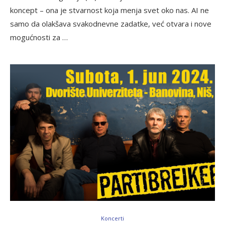
koncept – ona je stvarnost koja menja svet oko nas. AI ne
samo da olakšava svakodnevne zadatke, već otvara i nove
mogućnosti za …
Koncerti