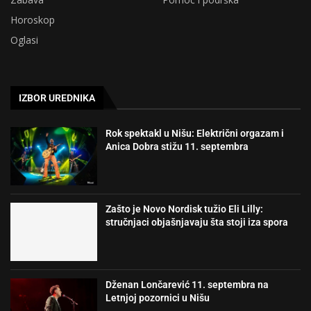
Horoskop
Oglasi
IZBOR UREDNIKA
Rok spektakl u Nišu: Električni orgazam i
Anica Dobra stižu 11. septembra
Zašto je Novo Nordisk tužio Eli Lilly:
stručnjaci objašnjavaju šta stoji iza spora
Dženan Lončarević 11. septembra na
Letnjoj pozornici u Nišu