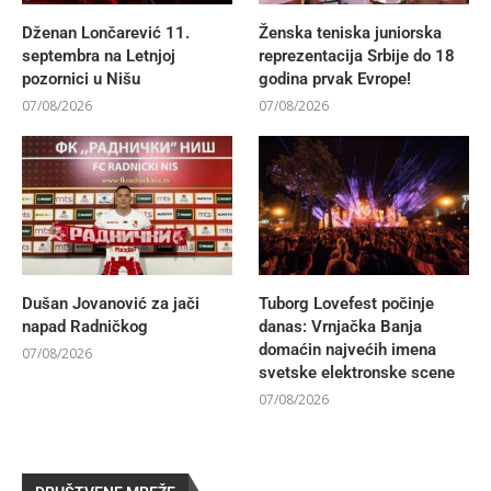
Dženan Lončarević 11.
Ženska teniska juniorska
septembra na Letnjoj
reprezentacija Srbije do 18
pozornici u Nišu
godina prvak Evrope!
07/08/2026
07/08/2026
Dušan Jovanović za jači
Tuborg Lovefest počinje
napad Radničkog
danas: Vrnjačka Banja
domaćin najvećih imena
07/08/2026
svetske elektronske scene
07/08/2026