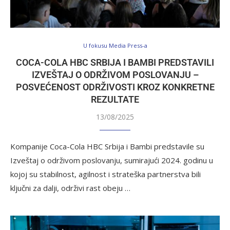
U fokusu Media Press-a
COCA-COLA HBC SRBIJA I BAMBI PREDSTAVILI
IZVEŠTAJ O ODRŽIVOM POSLOVANJU –
POSVEĆENOST ODRŽIVOSTI KROZ KONKRETNE
REZULTATE
13/08/2025
Kompanije Coca-Cola HBC Srbija i Bambi predstavile su
Izveštaj o održivom poslovanju, sumirajući 2024. godinu u
kojoj su stabilnost, agilnost i strateška partnerstva bili
ključni za dalji, održivi rast obeju …