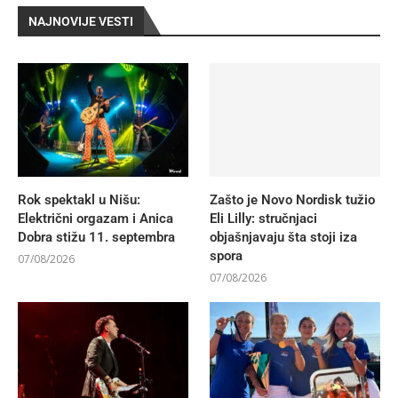
NAJNOVIJE VESTI
Rok spektakl u Nišu:
Zašto je Novo Nordisk tužio
Električni orgazam i Anica
Eli Lilly: stručnjaci
Dobra stižu 11. septembra
objašnjavaju šta stoji iza
spora
07/08/2026
07/08/2026