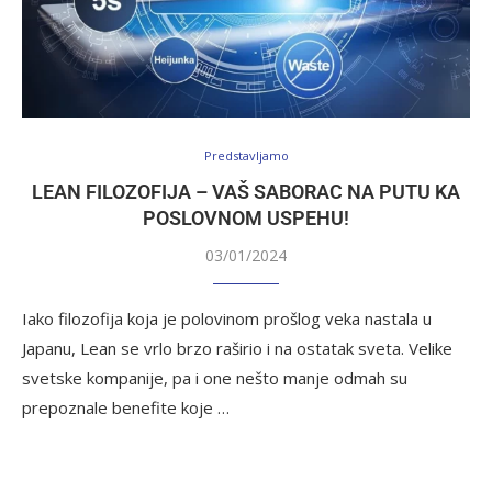
Predstavljamo
LEAN FILOZOFIJA – VAŠ SABORAC NA PUTU KA
POSLOVNOM USPEHU!
03/01/2024
Iako filozofija koja je polovinom prošlog veka nastala u
Japanu, Lean se vrlo brzo raširio i na ostatak sveta. Velike
svetske kompanije, pa i one nešto manje odmah su
prepoznale benefite koje …