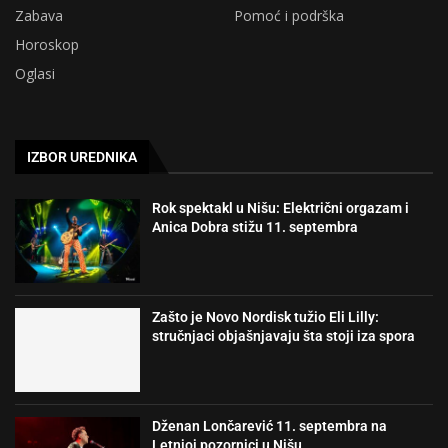
Zabava
Pomoć i podrška
Horoskop
Oglasi
IZBOR UREDNIKA
Rok spektakl u Nišu: Električni orgazam i
Anica Dobra stižu 11. septembra
Zašto je Novo Nordisk tužio Eli Lilly:
stručnjaci objašnjavaju šta stoji iza spora
Dženan Lončarević 11. septembra na
Letnjoj pozornici u Nišu