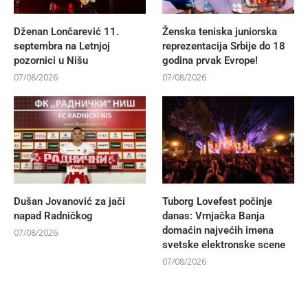
Dženan Lončarević 11.
Ženska teniska juniorska
septembra na Letnjoj
reprezentacija Srbije do 18
pozornici u Nišu
godina prvak Evrope!
07/08/2026
07/08/2026
Dušan Jovanović za jači
Tuborg Lovefest počinje
napad Radničkog
danas: Vrnjačka Banja
domaćin najvećih imena
07/08/2026
svetske elektronske scene
07/08/2026