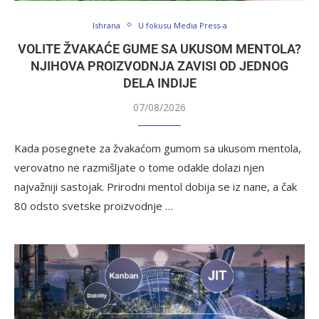
Ishrana
U fokusu Media Press-a
VOLITE ŽVAKAĆE GUME SA UKUSOM MENTOLA?
NJIHOVA PROIZVODNJA ZAVISI OD JEDNOG
DELA INDIJE
07/08/2026
Kada posegnete za žvakaćom gumom sa ukusom mentola,
verovatno ne razmišljate o tome odakle dolazi njen
najvažniji sastojak. Prirodni mentol dobija se iz nane, a čak
80 odsto svetske proizvodnje …