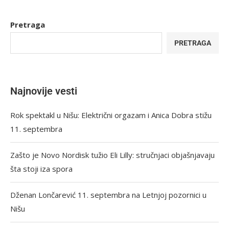
Pretraga
PRETRAGA
Najnovije vesti
Rok spektakl u Nišu: Električni orgazam i Anica Dobra stižu
11. septembra
Zašto je Novo Nordisk tužio Eli Lilly: stručnjaci objašnjavaju
šta stoji iza spora
Dženan Lončarević 11. septembra na Letnjoj pozornici u
Nišu