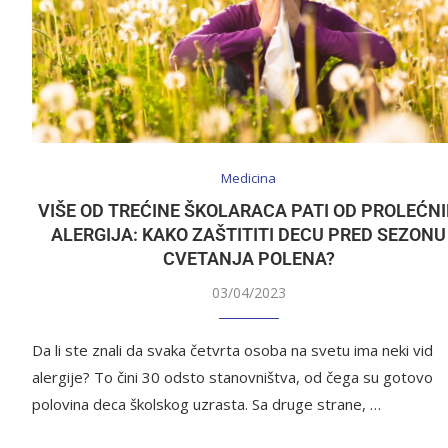
Medicina
VIŠE OD TREĆINE ŠKOLARACA PATI OD PROLEĆN
ALERGIJA: KAKO ZAŠTITITI DECU PRED SEZONU
CVETANJA POLENA?
03/04/2023
Da li ste znali da svaka četvrta osoba na svetu ima neki vid
alergije? To čini 30 odsto stanovništva, od čega su gotovo
polovina deca školskog uzrasta. Sa druge strane, …