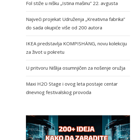
Fol stiže u nišku „Istina mašinu” 22. avgusta
Najveći projekat Udruženja „Kreativna fabrika”
do sada okupiće više od 200 autora
IKEA predstavlja KOMPISHÄNG, novu kolekciju
za život u pokretu
U pritvoru Nišlija osumnjičen za nošenje oružja
Maxi H2O Stage i ovog leta postaje centar
dnevnog festivalskog provoda