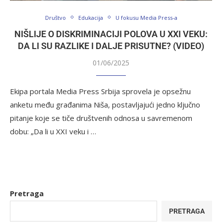
Društvo
Edukacija
U fokusu Media Press-a
NIŠLIJE O DISKRIMINACIJI POLOVA U XXI VEKU:
DA LI SU RAZLIKE I DALJE PRISUTNE? (VIDEO)
01/06/2025
Ekipa portala Media Press Srbija sprovela je opsežnu
anketu među građanima Niša, postavljajući jedno ključno
pitanje koje se tiče društvenih odnosa u savremenom
dobu: „Da li u XXI veku i …
Pretraga
PRETRAGA