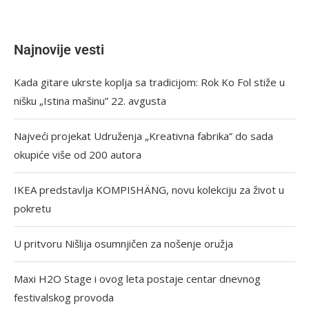
Najnovije vesti
Kada gitare ukrste koplja sa tradicijom: Rok Ko Fol stiže u
nišku „Istina mašinu” 22. avgusta
Najveći projekat Udruženja „Kreativna fabrika” do sada
okupiće više od 200 autora
IKEA predstavlja KOMPISHÄNG, novu kolekciju za život u
pokretu
U pritvoru Nišlija osumnjičen za nošenje oružja
Maxi H2O Stage i ovog leta postaje centar dnevnog
festivalskog provoda