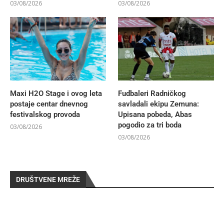
03/08/2026
03/08/2026
Maxi H2O Stage i ovog leta
Fudbaleri Radničkog
postaje centar dnevnog
savladali ekipu Zemuna:
festivalskog provoda
Upisana pobeda, Abas
pogodio za tri boda
03/08/2026
03/08/2026
DRUŠTVENE MREŽE