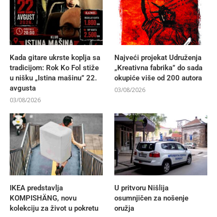
Kada gitare ukrste koplja sa
Najveći projekat Udruženja
tradicijom: Rok Ko Fol stiže
„Kreativna fabrika” do sada
u nišku „Istina mašinu” 22.
okupiće više od 200 autora
avgusta
03/08/2026
03/08/2026
IKEA predstavlja
U pritvoru Nišlija
KOMPISHÄNG, novu
osumnjičen za nošenje
kolekciju za život u pokretu
oružja