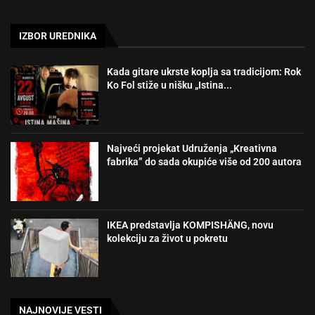
IZBOR UREDNIKA
Kada gitare ukrste koplja sa tradicijom: Rok
Ko Fol stiže u nišku „Istina...
Najveći projekat Udruženja „Kreativna
fabrika” do sada okupiće više od 200 autora
IKEA predstavlja KOMPISHÄNG, novu
kolekciju za život u pokretu
NAJNOVIJE VESTI