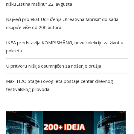
nišku „Istina mašinu” 22. avgusta
Najveći projekat Udruženja „Kreativna fabrika” do sada
okupiće više od 200 autora
IKEA predstavlja KOMPISHÄNG, novu kolekciju za život u
pokretu
U pritvoru Nišlija osumnjičen za nošenje oružja
Maxi H2O Stage i ovog leta postaje centar dnevnog
festivalskog provoda