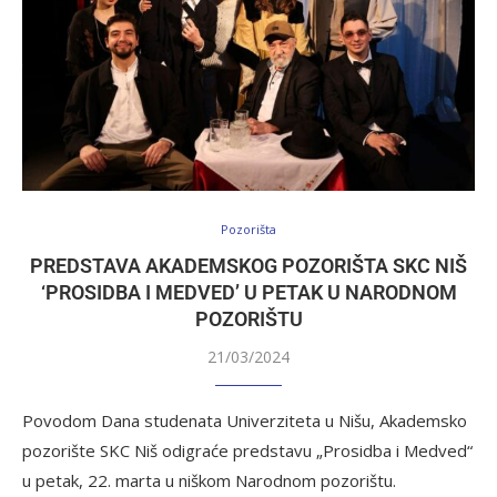
Pozorišta
PREDSTAVA AKADEMSKOG POZORIŠTA SKC NIŠ
‘PROSIDBA I MEDVED’ U PETAK U NARODNOM
POZORIŠTU
21/03/2024
Povodom Dana studenata Univerziteta u Nišu, Akademsko
pozorište SKC Niš odigraće predstavu „Prosidba i Medved“
u petak, 22. marta u niškom Narodnom pozorištu.