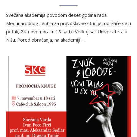
Svečana akademija povodom deset godina rada
Međunarodnog centra za pravoslavne studije, održaće se u
petak, 24. novembra, u 18 sati u Velikoj sali Univerziteta u
Nišu. Pored obraćanja, na akademiji …