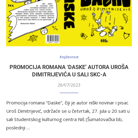
Književnost
PROMOCIJA ROMANA ‘DASKE’ AUTORA UROŠA
DIMITRIJEVIĆA U SALI SKC-A
26/07/2023
Promocija romana “Daske”, čiji je autor niški novinar i pisac
Uroš Dimitrijević, održaće se u četvrtak, 27. jula u 20 sati u
sali Studentskog kulturnog centra Niš (Šumatovačka bb,
poslednji …