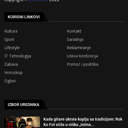
KORISNI LINKOVI
Kultura
Kontakt
Sport
Saradnja
Lifestyle
Reklamiranje
IT Tehnologija
Uslovi korišćenja
Zabava
Pomoć i podrška
Horoskop
Oglasi
IZBOR UREDNIKA
Kada gitare ukrste koplja sa tradicijom: Rok
Ko Fol stiže u nišku „Istina...