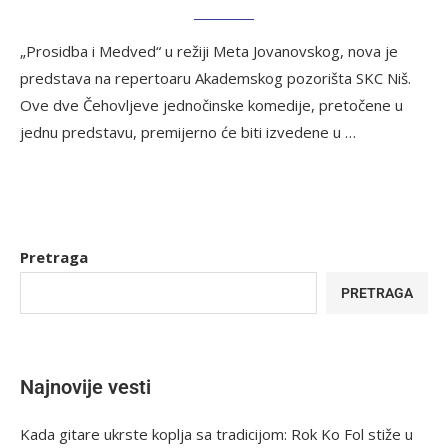
„Prosidba i Medved“ u režiji Meta Jovanovskog, nova je
predstava na repertoaru Akademskog pozorišta SKC Niš.
Ove dve Čehovljeve jednočinske komedije, pretočene u
jednu predstavu, premijerno će biti izvedene u …
Pretraga
PRETRAGA
Najnovije vesti
Kada gitare ukrste koplja sa tradicijom: Rok Ko Fol stiže u