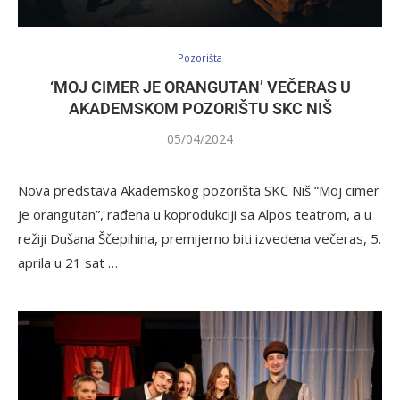
Pozorišta
‘MOJ CIMER JE ORANGUTAN’ VEČERAS U
AKADEMSKOM POZORIŠTU SKC NIŠ
05/04/2024
Nova predstava Akademskog pozorišta SKC Niš “Moj cimer
je orangutan”, rađena u koprodukciji sa Alpos teatrom, a u
režiji Dušana Ščepihina, premijerno biti izvedena večeras, 5.
aprila u 21 sat …