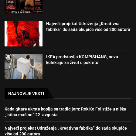
Najveći projekat Udruženja „Kreativna
fabrika” do sada okupiće više od 200 autora
IKEA predstavlja KOMPISHÄNG, novu
kolekciju za život u pokretu
NAJNOVIJE VESTI
Kada gitare ukrste koplja sa tradicijom: Rok Ko Fol stiže u nišku
„Istina mašinu” 22. avgusta
Najveći projekat Udruženja „Kreativna fabrika” do sada okupiće
više od 200 autora