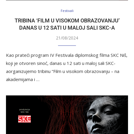
Festivali
TRIBINA ‘FILM U VISOKOM OBRAZOVANJU’
DANAS U 12 SATI U MALOJ SALI SKC-A
21/08/2024
Kao prateći program IV Festivala diplomskog filma SKC Niš,
koji je otvoren sinoć, danas u 12 sati u maloj sali SKC-
aorganizujemo tribinu “Film u visokom obrazovanju – na
akademijama i …