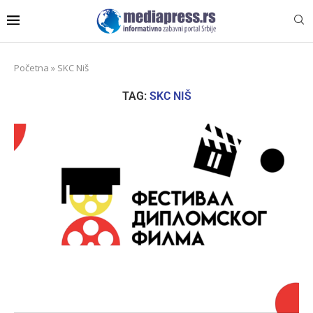
Početna
»
SKC Niš
TAG:
SKC NIŠ