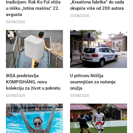
tradicijom: Rok Ko Fol stiže
„Kreativna fabrika” do sada
u nišku „Istina mašinu” 22.
okupiće više od 200 autora
avgusta
03/08/2026
03/08/2026
IKEA predstavlja
U pritvoru Nišlija
KOMPISHÄNG, novu
osumnjičen za nošenje
kolekciju za život u pokretu
oružja
03/08/2026
03/08/2026