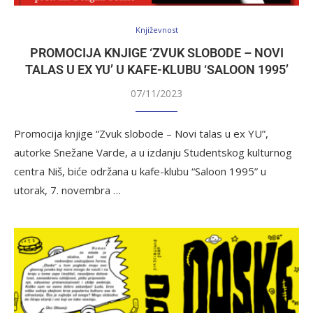
Književnost
PROMOCIJA KNJIGE ‘ZVUK SLOBODE – NOVI
TALAS U EX YU’ U KAFE-KLUBU ‘SALOON 1995’
07/11/2023
Promocija knjige “Zvuk slobode – Novi talas u ex YU”,
autorke Snežane Varde, a u izdanju Studentskog kulturnog
centra Niš, biće održana u kafe-klubu “Saloon 1995” u
utorak, 7. novembra …