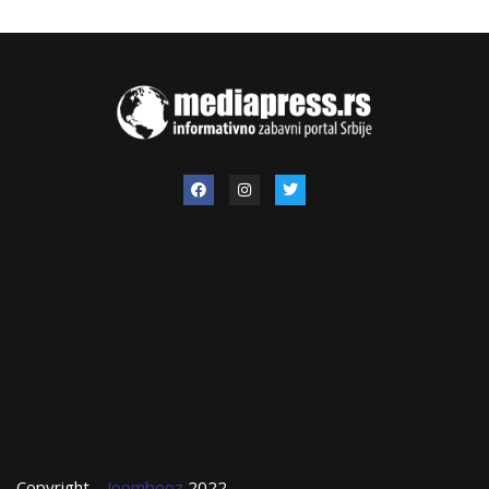
Copyright –
Joombooz
2022