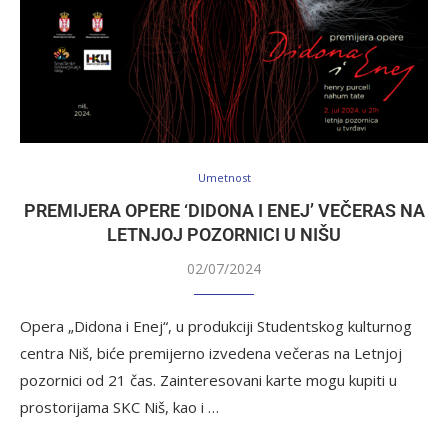
Umetnost
PREMIJERA OPERE ‘DIDONA I ENEJ’ VEČERAS NA
LETNJOJ POZORNICI U NIŠU
02/07/2024
Opera „Didona i Enej“, u produkciji Studentskog kulturnog
centra Niš, biće premijerno izvedena večeras na Letnjoj
pozornici od 21 čas. Zainteresovani karte mogu kupiti u
prostorijama SKC Niš, kao i …