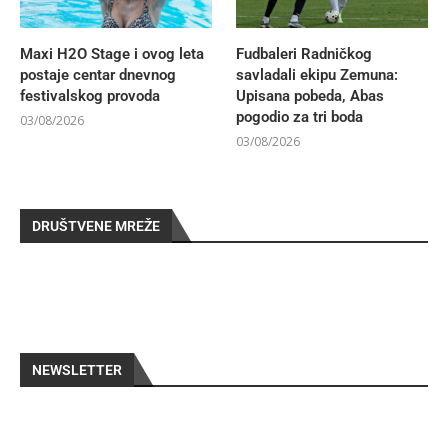
Maxi H2O Stage i ovog leta
Fudbaleri Radničkog
postaje centar dnevnog
savladali ekipu Zemuna:
festivalskog provoda
Upisana pobeda, Abas
pogodio za tri boda
03/08/2026
03/08/2026
DRUŠTVENE MREŽE
NEWSLETTER