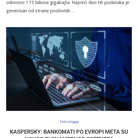
odnosno 175 biliona gigabajta. Najveći deo tih podataka je
generisan od strane poslovnih …
Tehnologija
KASPERSKY: BANKOMATI PO EVROPI META SU