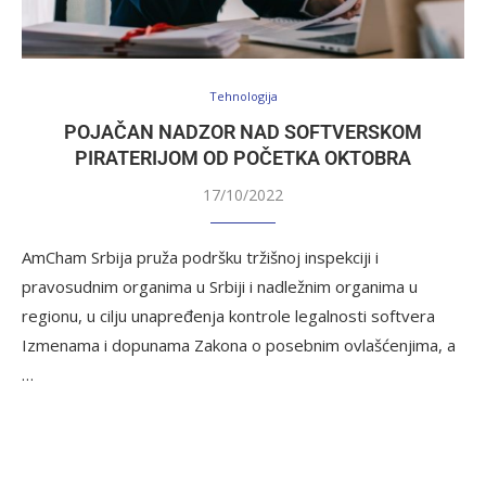
Tehnologija
POJAČAN NADZOR NAD SOFTVERSKOM
PIRATERIJOM OD POČETKA OKTOBRA
17/10/2022
AmCham Srbija pruža podršku tržišnoj inspekciji i
pravosudnim organima u Srbiji i nadležnim organima u
regionu, u cilju unapređenja kontrole legalnosti softvera
Izmenama i dopunama Zakona o posebnim ovlašćenjima, a
…