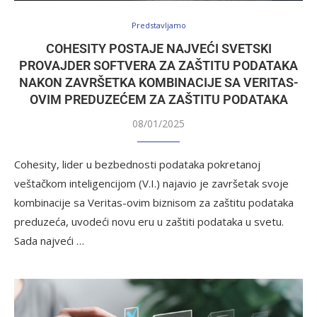
Predstavljamo
COHESITY POSTAJE NAJVEĆI SVETSKI
PROVAJDER SOFTVERA ZA ZAŠTITU PODATAKA
NAKON ZAVRŠETKA KOMBINACIJE SA VERITAS-
OVIM PREDUZEĆEM ZA ZAŠTITU PODATAKA
08/01/2025
Cohesity, lider u bezbednosti podataka pokretanoj
veštačkom inteligencijom (V.I.) najavio je završetak svoje
kombinacije sa Veritas-ovim biznisom za zaštitu podataka
preduzeća, uvodeći novu eru u zaštiti podataka u svetu.
Sada najveći …