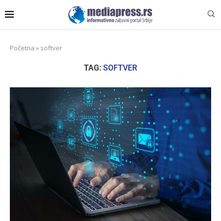
Početna
»
softver
TAG:
SOFTVER