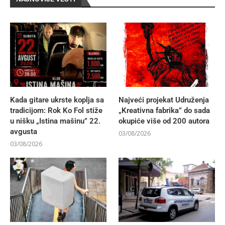
Kada gitare ukrste koplja sa
Najveći projekat Udruženja
tradicijom: Rok Ko Fol stiže
„Kreativna fabrika” do sada
u nišku „Istina mašinu” 22.
okupiće više od 200 autora
avgusta
03/08/2026
03/08/2026