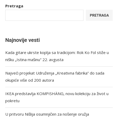
Pretraga
PRETRAGA
Najnovije vesti
Kada gitare ukrste koplja sa tradicijom: Rok Ko Fol stiže u
nišku „Istina mašinu” 22. avgusta
Najveći projekat Udruženja „Kreativna fabrika” do sada
okupiće više od 200 autora
IKEA predstavlja KOMPISHÄNG, novu kolekciju za život u
pokretu
U pritvoru Nišlija osumnjičen za nošenje oružja