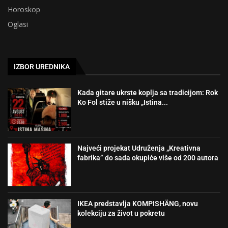
Horoskop
Oglasi
IZBOR UREDNIKA
Kada gitare ukrste koplja sa tradicijom: Rok
Ko Fol stiže u nišku „Istina...
Najveći projekat Udruženja „Kreativna
fabrika” do sada okupiće više od 200 autora
IKEA predstavlja KOMPISHÄNG, novu
kolekciju za život u pokretu