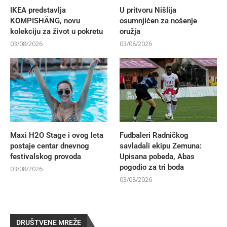
IKEA predstavlja
U pritvoru Nišlija
KOMPISHÄNG, novu
osumnjičen za nošenje
kolekciju za život u pokretu
oružja
03/08/2026
03/08/2026
Maxi H2O Stage i ovog leta
Fudbaleri Radničkog
postaje centar dnevnog
savladali ekipu Zemuna:
festivalskog provoda
Upisana pobeda, Abas
pogodio za tri boda
03/08/2026
03/08/2026
DRUŠTVENE MREŽE