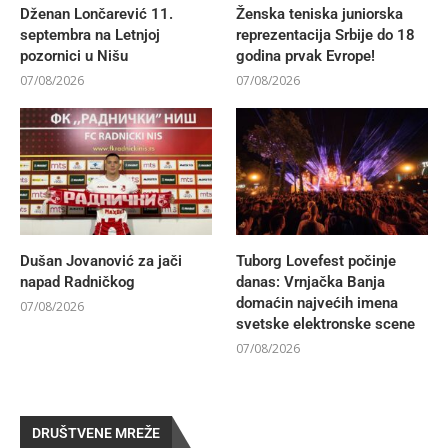
Dženan Lončarević 11.
Ženska teniska juniorska
septembra na Letnjoj
reprezentacija Srbije do 18
pozornici u Nišu
godina prvak Evrope!
07/08/2026
07/08/2026
Dušan Jovanović za jači
Tuborg Lovefest počinje
napad Radničkog
danas: Vrnjačka Banja
domaćin najvećih imena
07/08/2026
svetske elektronske scene
07/08/2026
DRUŠTVENE MREŽE