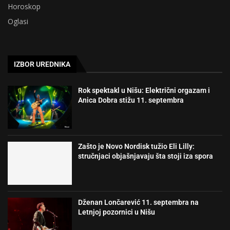
Horoskop
Oglasi
IZBOR UREDNIKA
Rok spektakl u Nišu: Električni orgazam i
Anica Dobra stižu 11. septembra
Zašto je Novo Nordisk tužio Eli Lilly:
stručnjaci objašnjavaju šta stoji iza spora
Dženan Lončarević 11. septembra na
Letnjoj pozornici u Nišu