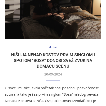
Muzika
NIŠLIJA NENAD KOSTOV PRVIM SINGLOM I
SPOTOM “BOSA” DONOSI SVEŽ ZVUK NA
DOMAĆU SCENU
20/09/2024
U svetu muzike, svaki početak nosi posebnu posvećenost
autora, a tako je i sa prvim singlom “Bosa” mladog pevača
Nenada Kostova iz Niša. Ovaj talentovani izvođač, koji je