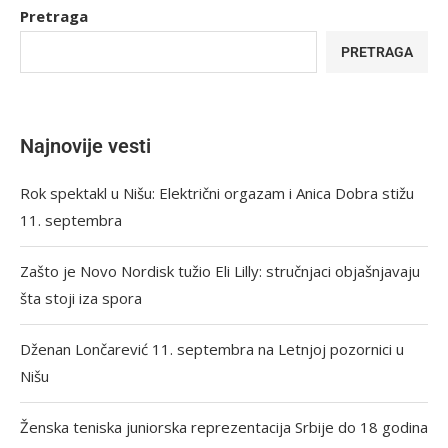
Pretraga
PRETRAGA
Najnovije vesti
Rok spektakl u Nišu: Električni orgazam i Anica Dobra stižu
11. septembra
Zašto je Novo Nordisk tužio Eli Lilly: stručnjaci objašnjavaju
šta stoji iza spora
Dženan Lončarević 11. septembra na Letnjoj pozornici u
Nišu
Ženska teniska juniorska reprezentacija Srbije do 18 godina