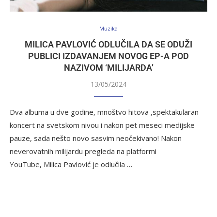
Muzika
MILICA PAVLOVIĆ ODLUČILA DA SE ODUŽI
PUBLICI IZDAVANJEM NOVOG EP-A POD
NAZIVOM ‘MILIJARDA’
13/05/2024
Dva albuma u dve godine, mnoštvo hitova ,spektakularan
koncert na svetskom nivou i nakon pet meseci medijske
pauze, sada nešto novo sasvim neočekivano! Nakon
neverovatnih milijardu pregleda na platformi
YouTube, Milica Pavlović je odlučila …