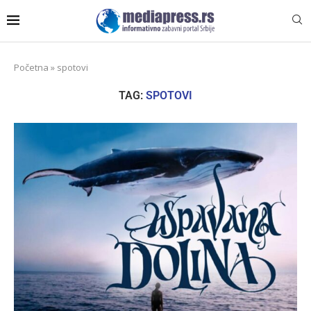
Početna
»
spotovi
TAG:
SPOTOVI