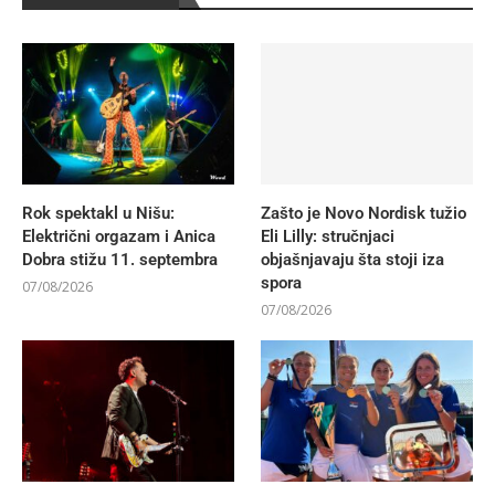
Rok spektakl u Nišu:
Zašto je Novo Nordisk tužio
Električni orgazam i Anica
Eli Lilly: stručnjaci
Dobra stižu 11. septembra
objašnjavaju šta stoji iza
spora
07/08/2026
07/08/2026