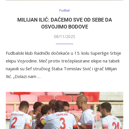
Fudbal
MILIJAN ILIĆ: DAĆEMO SVE OD SEBE DA
OSVOJIMO BODOVE
08/11/2025
Fudbalski klub Radnički dočekaće u 15. kolu Superlige Srbije
ekipu Vojvodine. Meč protiv trećeplasirane ekipe na tabeli
najavili su šef stručnog štaba Tomislav Sivić i igrač Milijan
Ilić. „Dolazi nam …