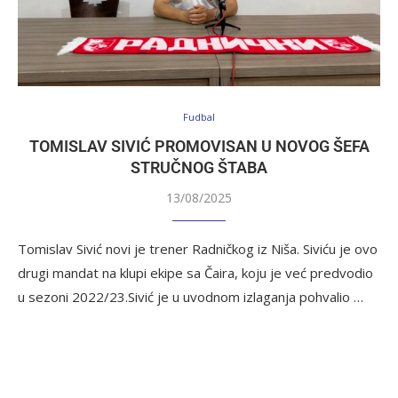
Fudbal
TOMISLAV SIVIĆ PROMOVISAN U NOVOG ŠEFA
STRUČNOG ŠTABA
13/08/2025
Tomislav Sivić novi je trener Radničkog iz Niša. Siviću je ovo
drugi mandat na klupi ekipe sa Čaira, koju je već predvodio
u sezoni 2022/23.Sivić je u uvodnom izlaganja pohvalio …