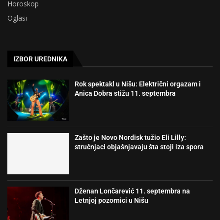
Horoskop
Oglasi
IZBOR UREDNIKA
Rok spektakl u Nišu: Električni orgazam i
Anica Dobra stižu 11. septembra
Zašto je Novo Nordisk tužio Eli Lilly:
stručnjaci objašnjavaju šta stoji iza spora
Dženan Lončarević 11. septembra na
Letnjoj pozornici u Nišu