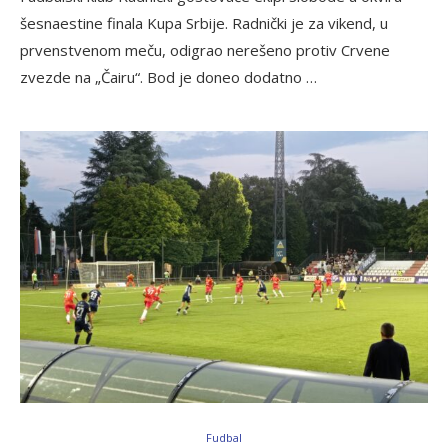
šesnaestine finala Kupa Srbije. Radnički je za vikend, u
prvenstvenom meču, odigrao nerešeno protiv Crvene
zvezde na „Čairu“. Bod je doneo dodatno …
Fudbal