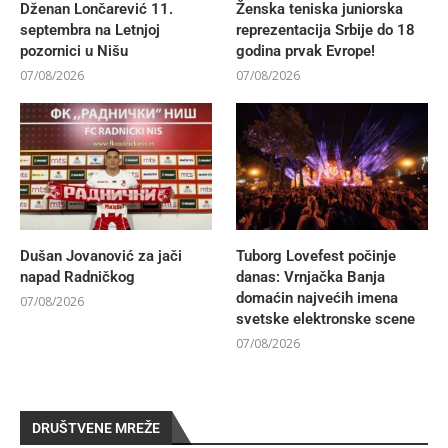
Dženan Lončarević 11.
Ženska teniska juniorska
septembra na Letnjoj
reprezentacija Srbije do 18
pozornici u Nišu
godina prvak Evrope!
07/08/2026
07/08/2026
Dušan Jovanović za jači
Tuborg Lovefest počinje
napad Radničkog
danas: Vrnjačka Banja
domaćin najvećih imena
07/08/2026
svetske elektronske scene
07/08/2026
DRUŠTVENE MREŽE