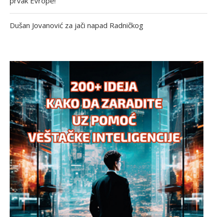
prvak Evrope!
Dušan Jovanović za jači napad Radničkog