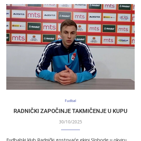
Fudbal
RADNIČKI ZAPOČINJE TAKMIČENJE U KUPU
30/10/2025
Fudbalski klub Radnički gostovaće ekipi Slobode u okviru