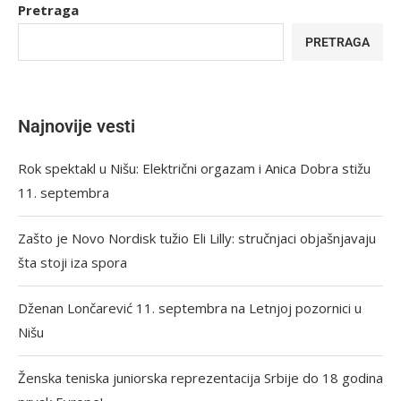
Pretraga
PRETRAGA
Najnovije vesti
Rok spektakl u Nišu: Električni orgazam i Anica Dobra stižu
11. septembra
Zašto je Novo Nordisk tužio Eli Lilly: stručnjaci objašnjavaju
šta stoji iza spora
Dženan Lončarević 11. septembra na Letnjoj pozornici u
Nišu
Ženska teniska juniorska reprezentacija Srbije do 18 godina