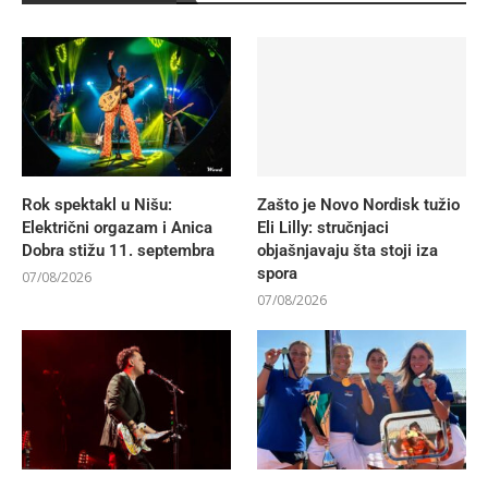
Rok spektakl u Nišu:
Zašto je Novo Nordisk tužio
Električni orgazam i Anica
Eli Lilly: stručnjaci
Dobra stižu 11. septembra
objašnjavaju šta stoji iza
spora
07/08/2026
07/08/2026