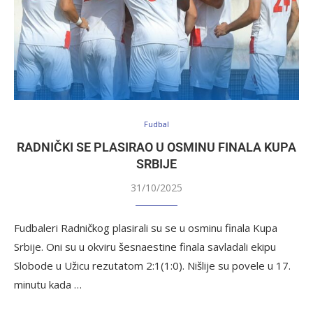
Fudbal
RADNIČKI SE PLASIRAO U OSMINU FINALA KUPA
SRBIJE
31/10/2025
Fudbaleri Radničkog plasirali su se u osminu finala Kupa
Srbije. Oni su u okviru šesnaestine finala savladali ekipu
Slobode u Užicu rezutatom 2:1(1:0). Nišlije su povele u 17.
minutu kada …