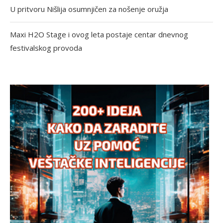
U pritvoru Nišlija osumnjičen za nošenje oružja
Maxi H2O Stage i ovog leta postaje centar dnevnog
festivalskog provoda