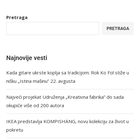
Pretraga
PRETRAGA
Najnovije vesti
Kada gitare ukrste koplja sa tradicijom: Rok Ko Fol stiže u
nišku „Istina mašinu” 22. avgusta
Najveći projekat Udruženja „Kreativna fabrika” do sada
okupiće više od 200 autora
IKEA predstavlja KOMPISHÄNG, novu kolekciju za život u
pokretu