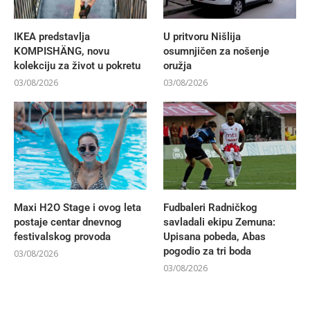
IKEA predstavlja
U pritvoru Nišlija
KOMPISHÄNG, novu
osumnjičen za nošenje
kolekciju za život u pokretu
oružja
03/08/2026
03/08/2026
Maxi H2O Stage i ovog leta
Fudbaleri Radničkog
postaje centar dnevnog
savladali ekipu Zemuna:
festivalskog provoda
Upisana pobeda, Abas
pogodio za tri boda
03/08/2026
03/08/2026