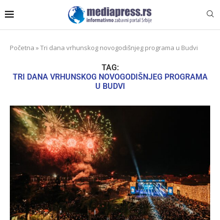
Početna
»
Tri dana vrhunskog novogodišnjeg programa u Budvi
TAG:
TRI DANA VRHUNSKOG NOVOGODIŠNJEG PROGRAMA
U BUDVI