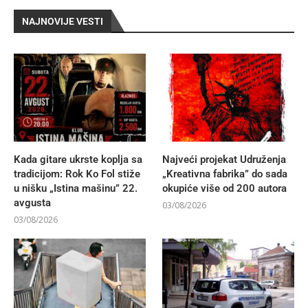
NAJNOVIJE VESTI
Kada gitare ukrste koplja sa
Najveći projekat Udruženja
tradicijom: Rok Ko Fol stiže
„Kreativna fabrika” do sada
u nišku „Istina mašinu” 22.
okupiće više od 200 autora
avgusta
03/08/2026
03/08/2026