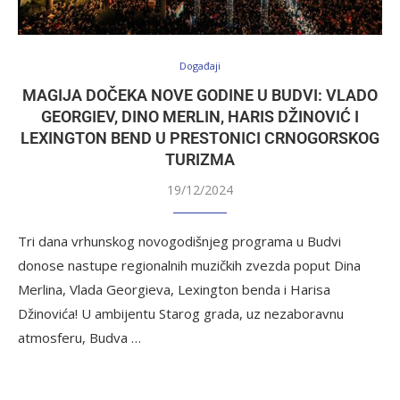
Događaji
MAGIJA DOČEKA NOVE GODINE U BUDVI: VLADO
GEORGIEV, DINO MERLIN, HARIS DŽINOVIĆ I
LEXINGTON BEND U PRESTONICI CRNOGORSKOG
TURIZMA
19/12/2024
Tri dana vrhunskog novogodišnjeg programa u Budvi
donose nastupe regionalnih muzičkih zvezda poput Dina
Merlina, Vlada Georgieva, Lexington benda i Harisa
Džinovića! U ambijentu Starog grada, uz nezaboravnu
atmosferu, Budva …