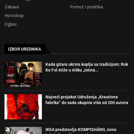
Zabava
Pomoć i podrška
Horoskop
Oglasi
IZBOR UREDNIKA
Kada gitare ukrste koplja sa tradicijom: Rok
Ko Fol stiže u nišku „Istina...
Najveći projekat Udruženja „Kreativna
fabrika” do sada okupiće više od 200 autora
IKEA predstavlja KOMPISHÄNG, novu