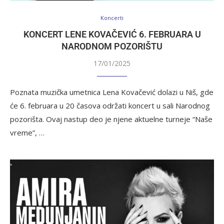
Koncerti
KONCERT LENE KOVAČEVIĆ 6. FEBRUARA U
NARODNOM POZORIŠTU
17/01/2025
Poznata muzička umetnica Lena Kovačević dolazi u Niš, gde
će 6. februara u 20 časova održati koncert u sali Narodnog
pozorišta. Ovaj nastup deo je njene aktuelne turneje “Naše
vreme”, …