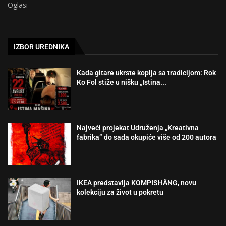
Oglasi
IZBOR UREDNIKA
Kada gitare ukrste koplja sa tradicijom: Rok
Ko Fol stiže u nišku „Istina...
Najveći projekat Udruženja „Kreativna
fabrika” do sada okupiće više od 200 autora
IKEA predstavlja KOMPISHÄNG, novu
kolekciju za život u pokretu