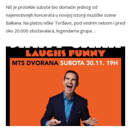
Niš je protekle subote bio domaćin jednog od
najemotivnijih koncerata u novijoj istoriji muzičke scene
Balkana. Na platou niške Tvrđave, pod vedrim nebom i pred
oko 20.000 obožavalaca, legendarna grupa …