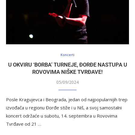
Koncerti
U OKVIRU ‘BORBA’ TURNEJE, ĐORĐE NASTUPA U
ROVOVIMA NIŠKE TVRĐAVE!
05/09/2024
Posle Kragujevca i Beograda, jedan od najpopularnijih trep
izvođača u regionu Đorđe stiže i u Niš, a svoj samostalni
koncert održaće u subotu, 14. septembra u Rovovima
Tvrđave od 21 …