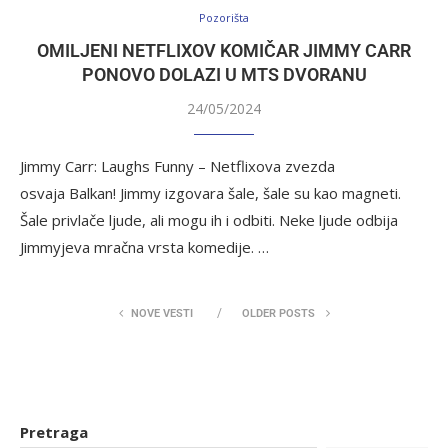
Pozorišta
OMILJENI NETFLIXOV KOMIČAR JIMMY CARR
PONOVO DOLAZI U MTS DVORANU
24/05/2024
Jimmy Carr: Laughs Funny – Netflixova zvezda
osvaja Balkan! Jimmy izgovara šale, šale su kao magneti.
Šale privlače ljude, ali mogu ih i odbiti. Neke ljude odbija
Jimmyjeva mračna vrsta komedije. …
NOVE VESTI
OLDER POSTS
Pretraga