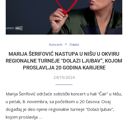
Koncerti
Ostalo
MARIJA ŠERIFOVIĆ NASTUPA U NIŠU U OKVIRU
REGIONALNE TURNEJE “DOLAZI LJUBAV”, KOJOM
PROSLAVLJA 20 GODINA KARIJERE
24/10/2024
Marija Šerifović održaće solistički koncert u hali “Čair” u Nišu,
u petak, 8. novembra, sa početkom u 20 časova. Ovaj
događaj je deo njene regionalne turneje “Dolazi ljubav”,
kojom proslavlja …