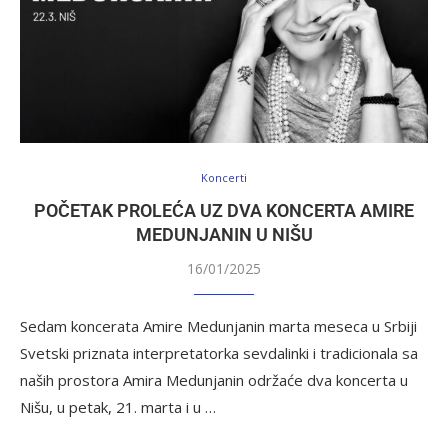
Koncerti
POČETAK PROLEĆA UZ DVA KONCERTA AMIRE
MEDUNJANIN U NIŠU
16/01/2025
Sedam koncerata Amire Medunjanin marta meseca u Srbiji
Svetski priznata interpretatorka sevdalinki i tradicionala sa
naših prostora Amira Medunjanin održaće dva koncerta u
Nišu, u petak, 21. marta i u …