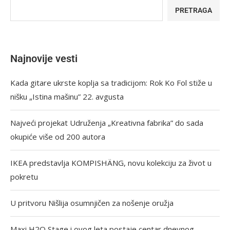
PRETRAGA
Najnovije vesti
Kada gitare ukrste koplja sa tradicijom: Rok Ko Fol stiže u
nišku „Istina mašinu” 22. avgusta
Najveći projekat Udruženja „Kreativna fabrika” do sada
okupiće više od 200 autora
IKEA predstavlja KOMPISHÄNG, novu kolekciju za život u
pokretu
U pritvoru Nišlija osumnjičen za nošenje oružja
Maxi H2O Stage i ovog leta postaje centar dnevnog