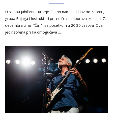
U sklopu jubilarne turneje “Samo nam je ljubav potrebna”,
grupa Bajaga i Instruktori prirediće nezaboravni koncert 7.
decembra u hali “Čair”, sa početkom u 20.30 časova. Ova
jedinstvena prilika omogućava …