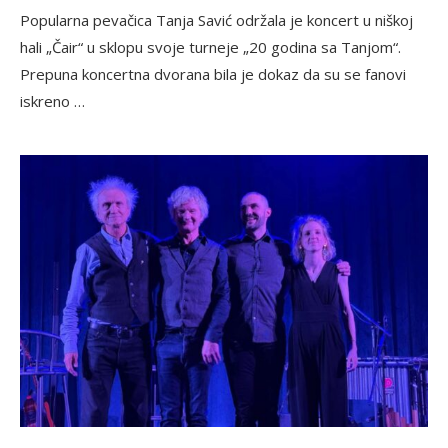
Popularna pevačica Tanja Savić održala je koncert u niškoj
hali „Čair“ u sklopu svoje turneje „20 godina sa Tanjom“.
Prepuna koncertna dvorana bila je dokaz da su se fanovi
iskreno …