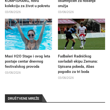
KOMPISHÄNG, novu
osumnjičen za nošenje
kolekciju za život u pokretu
oružja
03/08/2026
03/08/2026
Maxi H2O Stage i ovog leta
Fudbaleri Radničkog
postaje centar dnevnog
savladali ekipu Zemuna:
festivalskog provoda
Upisana pobeda, Abas
pogodio za tri boda
03/08/2026
03/08/2026
DRUŠTVENE MREŽE