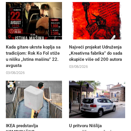
Kada gitare ukrste koplja sa
Najveći projekat Udruženja
tradicijom: Rok Ko Fol stiže
„Kreativna fabrika” do sada
u nišku „Istina mašinu” 22.
okupiće više od 200 autora
avgusta
03/08/2026
03/08/2026
IKEA predstavlja
U pritvoru Nišlija