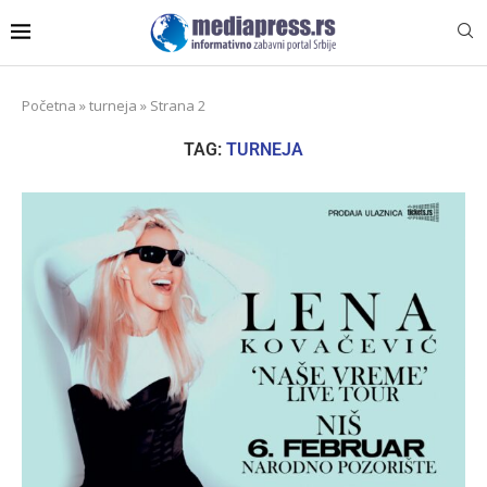
Početna
»
turneja
»
Strana 2
TAG:
TURNEJA