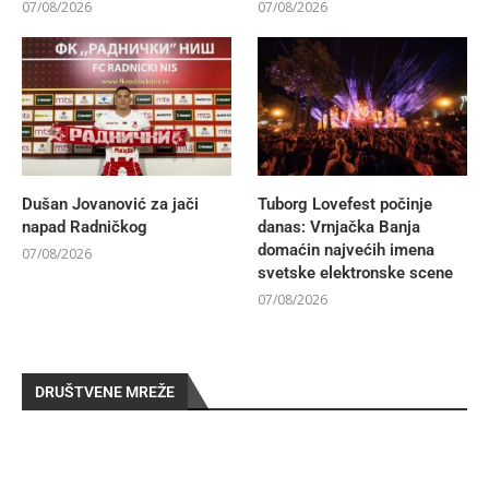
07/08/2026
07/08/2026
Dušan Jovanović za jači
Tuborg Lovefest počinje
napad Radničkog
danas: Vrnjačka Banja
domaćin najvećih imena
07/08/2026
svetske elektronske scene
07/08/2026
DRUŠTVENE MREŽE