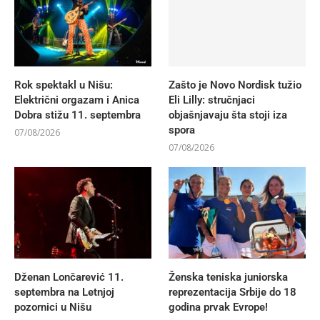
Rok spektakl u Nišu:
Zašto je Novo Nordisk tužio
Električni orgazam i Anica
Eli Lilly: stručnjaci
Dobra stižu 11. septembra
objašnjavaju šta stoji iza
spora
07/08/2026
07/08/2026
Dženan Lončarević 11.
Ženska teniska juniorska
septembra na Letnjoj
reprezentacija Srbije do 18
pozornici u Nišu
godina prvak Evrope!