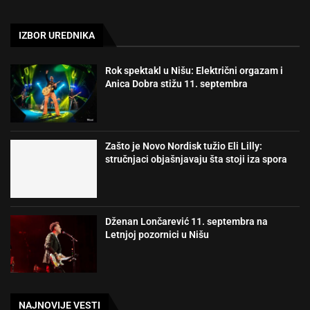
IZBOR UREDNIKA
Rok spektakl u Nišu: Električni orgazam i
Anica Dobra stižu 11. septembra
Zašto je Novo Nordisk tužio Eli Lilly:
stručnjaci objašnjavaju šta stoji iza spora
Dženan Lončarević 11. septembra na
Letnjoj pozornici u Nišu
NAJNOVIJE VESTI