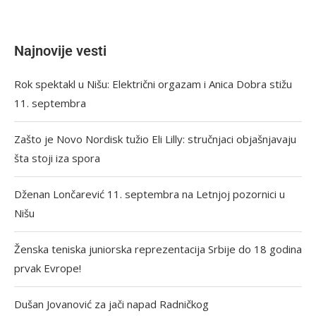
Najnovije vesti
Rok spektakl u Nišu: Električni orgazam i Anica Dobra stižu
11. septembra
Zašto je Novo Nordisk tužio Eli Lilly: stručnjaci objašnjavaju
šta stoji iza spora
Dženan Lončarević 11. septembra na Letnjoj pozornici u
Nišu
Ženska teniska juniorska reprezentacija Srbije do 18 godina
prvak Evrope!
Dušan Jovanović za jači napad Radničkog