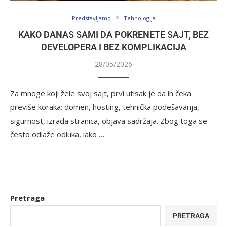
Predstavljamo
Tehnologija
KAKO DANAS SAMI DA POKRENETE SAJT, BEZ
DEVELOPERA I BEZ KOMPLIKACIJA
28/05/2026
Za mnoge koji žele svoj sajt, prvi utisak je da ih čeka
previše koraka: domen, hosting, tehnička podešavanja,
sigurnost, izrada stranica, objava sadržaja. Zbog toga se
često odlaže odluka, iako …
Pretraga
PRETRAGA