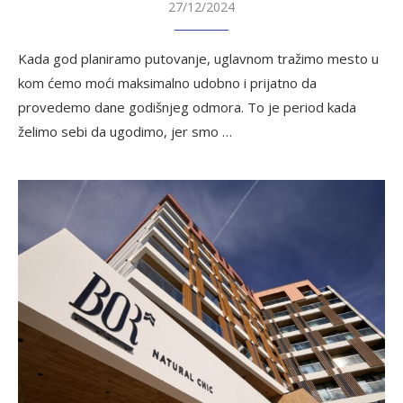
27/12/2024
Kada god planiramo putovanje, uglavnom tražimo mesto u
kom ćemo moći maksimalno udobno i prijatno da
provedemo dane godišnjeg odmora. To je period kada
želimo sebi da ugodimo, jer smo …