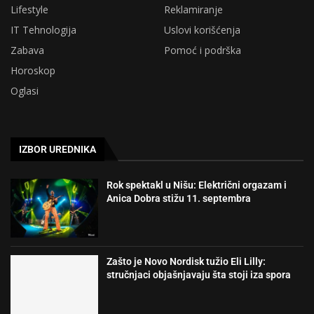
Lifestyle
Reklamiranje
IT Tehnologija
Uslovi korišćenja
Zabava
Pomoć i podrška
Horoskop
Oglasi
IZBOR UREDNIKA
Rok spektakl u Nišu: Električni orgazam i
Anica Dobra stižu 11. septembra
Zašto je Novo Nordisk tužio Eli Lilly:
stručnjaci objašnjavaju šta stoji iza spora