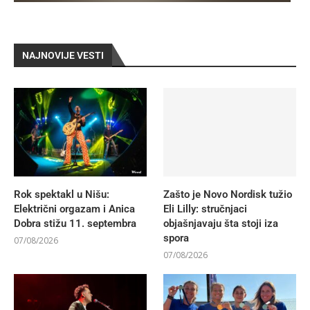
NAJNOVIJE VESTI
Rok spektakl u Nišu:
Zašto je Novo Nordisk tužio
Električni orgazam i Anica
Eli Lilly: stručnjaci
Dobra stižu 11. septembra
objašnjavaju šta stoji iza
spora
07/08/2026
07/08/2026