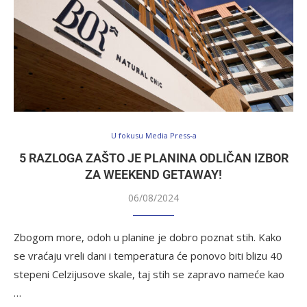
U fokusu Media Press-a
5 RAZLOGA ZAŠTO JE PLANINA ODLIČAN IZBOR
ZA WEEKEND GETAWAY!
06/08/2024
Zbogom more, odoh u planine je dobro poznat stih. Kako
se vraćaju vreli dani i temperatura će ponovo biti blizu 40
stepeni Celzijusove skale, taj stih se zapravo nameće kao
…