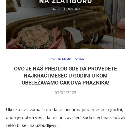
U fokusu Media Press-a
OVO JE NAŠ PREDLOG GDE DA PROVEDETE
NAJKRAĆI MESEC U GODINI U KOM
OBELEŽAVAMO ČAK DVA PRAZNIKA!
07/02/2025
Ukoliko se i vama činilo da je januar najduži mesec u godini,
onda je dobra vest da je i on završen! Sada sledi najkraći, ali
reklo bi se i najuzbudljiviji …