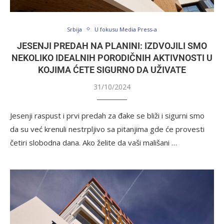
Srbija
U fokusu Media Press-a
JESENJI PREDAH NA PLANINI: IZDVOJILI SMO
NEKOLIKO IDEALNIH PORODIČNIH AKTIVNOSTI U
KOJIMA ĆETE SIGURNO DA UŽIVATE
31/10/2024
Jesenji raspust i prvi predah za đake se bliži i sigurni smo
da su već krenuli nestrpljivo sa pitanjima gde će provesti
četiri slobodna dana. Ako želite da vaši mališani …