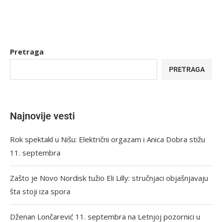
Pretraga
PRETRAGA
Najnovije vesti
Rok spektakl u Nišu: Električni orgazam i Anica Dobra stižu
11. septembra
Zašto je Novo Nordisk tužio Eli Lilly: stručnjaci objašnjavaju
šta stoji iza spora
Dženan Lončarević 11. septembra na Letnjoj pozornici u