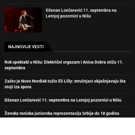
Dženan Lončarević 11. septembra na
Letnjoj pozornici u Nišu
NAJNOVIJE VESTI
Rok spektakl u Nišu: Električni orgazam i Anica Dobra stižu 11.
septembra
Zašto je Novo Nordisk tužio Eli Lilly: stručnjaci objašnjavaju šta
stoji iza spora
Dženan Lončarević 11. septembra na Letnjoj pozornici u Nišu
Ženska teniska juniorska reprezentacija Srbije do 18 godina
prvak Evrope!