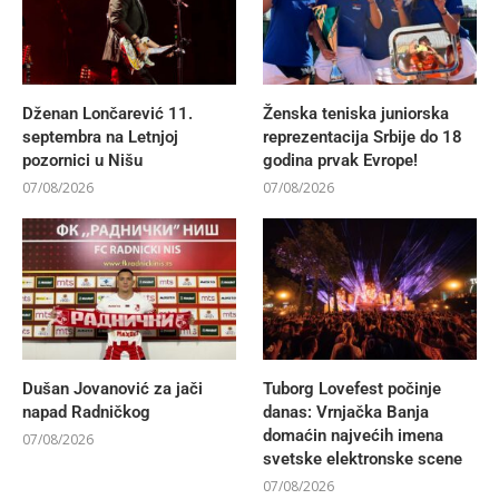
Dženan Lončarević 11.
Ženska teniska juniorska
septembra na Letnjoj
reprezentacija Srbije do 18
pozornici u Nišu
godina prvak Evrope!
07/08/2026
07/08/2026
Dušan Jovanović za jači
Tuborg Lovefest počinje
napad Radničkog
danas: Vrnjačka Banja
domaćin najvećih imena
07/08/2026
svetske elektronske scene
07/08/2026