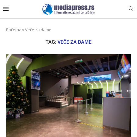
Početna
»
Veče za dame
TAG:
VEČE ZA DAME