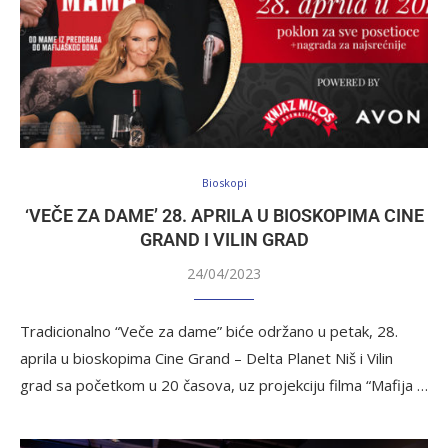
Bioskopi
‘VEČE ZA DAME’ 28. APRILA U BIOSKOPIMA CINE
GRAND I VILIN GRAD
24/04/2023
Tradicionalno “Veče za dame” biće održano u petak, 28.
aprila u bioskopima Cine Grand – Delta Planet Niš i Vilin
grad sa početkom u 20 časova, uz projekciju filma “Mafija …