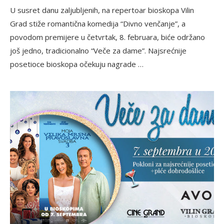
U susret danu zaljubljenih, na repertoar bioskopa Vilin
Grad stiže romantična komedija “Divno venčanje”, a
povodom premijere u četvrtak, 8. februara, biće održano
još jedno, tradicionalno “Veče za dame”. Najsrećnije
posetioce bioskopa očekuju nagrade …