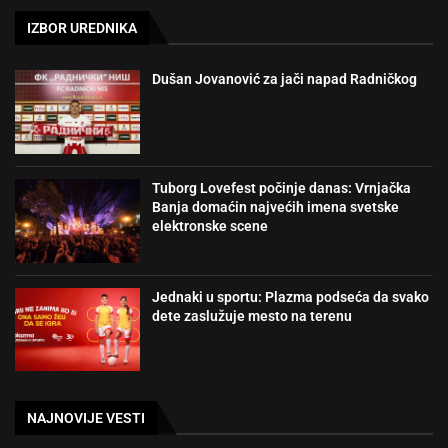
IZBOR UREDNIKA
Dušan Jovanović za jači napad Radničkog
Tuborg Lovefest počinje danas: Vrnjačka
Banja domaćin najvećih imena svetske
elektronske scene
Jednaki u sportu: Plazma podseća da svako
dete zaslužuje mesto na terenu
NAJNOVIJE VESTI