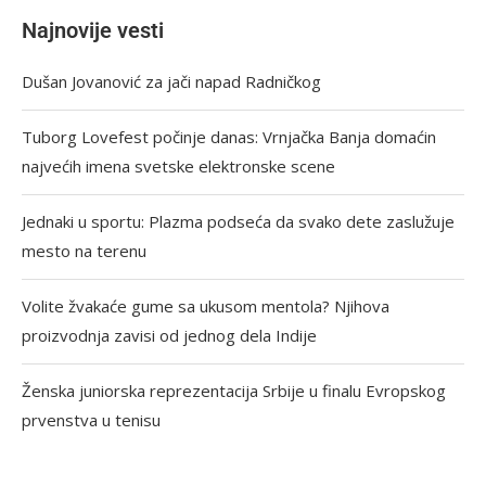
Najnovije vesti
Dušan Jovanović za jači napad Radničkog
Tuborg Lovefest počinje danas: Vrnjačka Banja domaćin
najvećih imena svetske elektronske scene
Jednaki u sportu: Plazma podseća da svako dete zaslužuje
mesto na terenu
Volite žvakaće gume sa ukusom mentola? Njihova
proizvodnja zavisi od jednog dela Indije
Ženska juniorska reprezentacija Srbije u finalu Evropskog
prvenstva u tenisu