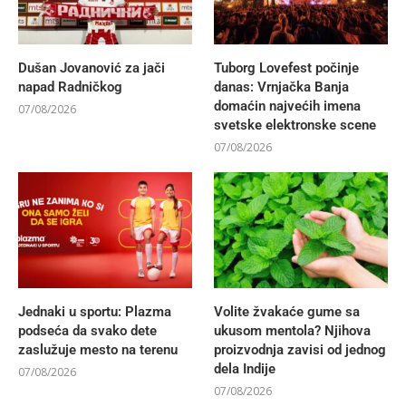
Dušan Jovanović za jači
Tuborg Lovefest počinje
napad Radničkog
danas: Vrnjačka Banja
domaćin najvećih imena
07/08/2026
svetske elektronske scene
07/08/2026
Jednaki u sportu: Plazma
Volite žvakaće gume sa
podseća da svako dete
ukusom mentola? Njihova
zaslužuje mesto na terenu
proizvodnja zavisi od jednog
dela Indije
07/08/2026
07/08/2026