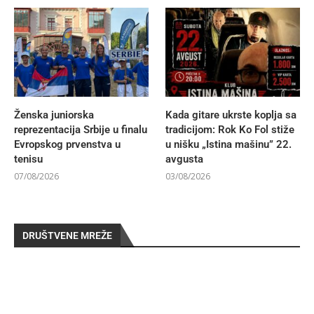
Ženska juniorska
Kada gitare ukrste koplja sa
reprezentacija Srbije u finalu
tradicijom: Rok Ko Fol stiže
Evropskog prvenstva u
u nišku „Istina mašinu” 22.
tenisu
avgusta
07/08/2026
03/08/2026
DRUŠTVENE MREŽE