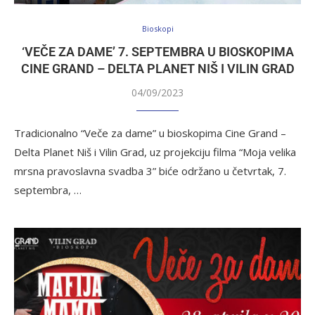
Bioskopi
‘VEČE ZA DAME’ 7. SEPTEMBRA U BIOSKOPIMA
CINE GRAND – DELTA PLANET NIŠ I VILIN GRAD
04/09/2023
Tradicionalno “Veče za dame” u bioskopima Cine Grand –
Delta Planet Niš i Vilin Grad, uz projekciju filma “Moja velika
mrsna pravoslavna svadba 3” biće održano u četvrtak, 7.
septembra, …