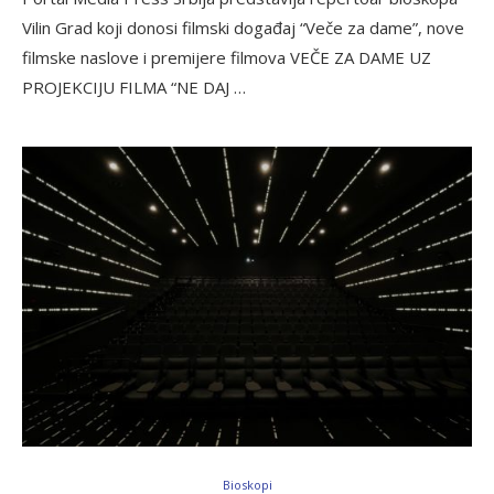
Vilin Grad koji donosi filmski događaj “Veče za dame”, nove
filmske naslove i premijere filmova VEČE ZA DAME UZ
PROJEKCIJU FILMA “NE DAJ …
Bioskopi