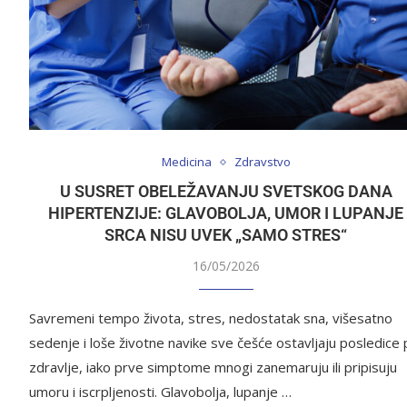
Medicina
Zdravstvo
U SUSRET OBELEŽAVANJU SVETSKOG DANA
HIPERTENZIJE: GLAVOBOLJA, UMOR I LUPANJE
SRCA NISU UVEK „SAMO STRES“
16/05/2026
Savremeni tempo života, stres, nedostatak sna, višesatno
sedenje i loše životne navike sve češće ostavljaju posledice
zdravlje, iako prve simptome mnogi zanemaruju ili pripisuju
umoru i iscrpljenosti. Glavobolja, lupanje …