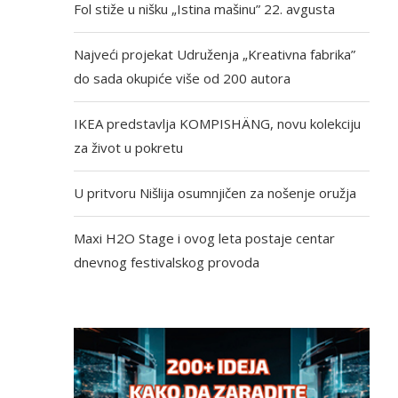
Fol stiže u nišku „Istina mašinu” 22. avgusta
Najveći projekat Udruženja „Kreativna fabrika”
do sada okupiće više od 200 autora
IKEA predstavlja KOMPISHÄNG, novu kolekciju
za život u pokretu
U pritvoru Nišlija osumnjičen za nošenje oružja
Maxi H2O Stage i ovog leta postaje centar
dnevnog festivalskog provoda