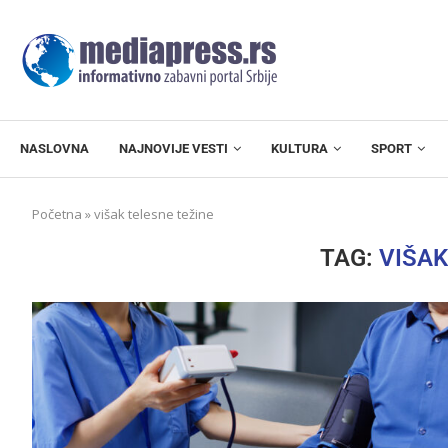
NASLOVNA
NAJNOVIJE VESTI
KULTURA
SPORT
Početna
»
višak telesne težine
TAG:
VIŠAK