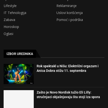
Lifestyle
Reklamiranje
IT Tehnologija
Uslovi korišćenja
Zabava
Pomoć i podrška
Horoskop
Oglasi
IZBOR UREDNIKA
Rok spektakl u Nišu: Električni orgazam i
Anica Dobra stižu 11. septembra
Zašto je Novo Nordisk tužio Eli Lilly:
stručnjaci objašnjavaju šta stoji iza spora