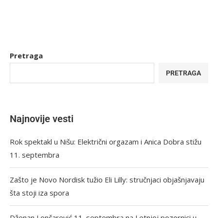
Pretraga
PRETRAGA
Najnovije vesti
Rok spektakl u Nišu: Električni orgazam i Anica Dobra stižu
11. septembra
Zašto je Novo Nordisk tužio Eli Lilly: stručnjaci objašnjavaju
šta stoji iza spora
Dženan Lončarević 11. septembra na Letnjoj pozornici u