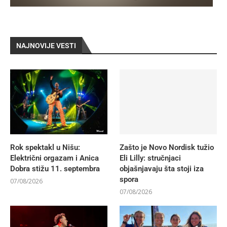
NAJNOVIJE VESTI
Rok spektakl u Nišu:
Zašto je Novo Nordisk tužio
Električni orgazam i Anica
Eli Lilly: stručnjaci
Dobra stižu 11. septembra
objašnjavaju šta stoji iza
spora
07/08/2026
07/08/2026