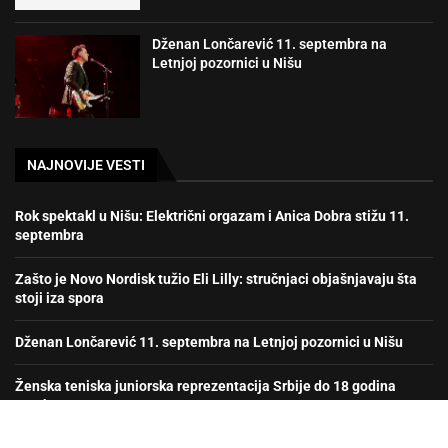
Dženan Lončarević 11. septembra na
Letnjoj pozornici u Nišu
NAJNOVIJE VESTI
Rok spektakl u Nišu: Električni orgazam i Anica Dobra stižu 11.
septembra
Zašto je Novo Nordisk tužio Eli Lilly: stručnjaci objašnjavaju šta
stoji iza spora
Dženan Lončarević 11. septembra na Letnjoj pozornici u Nišu
Ženska teniska juniorska reprezentacija Srbije do 18 godina
prvak Evrope!