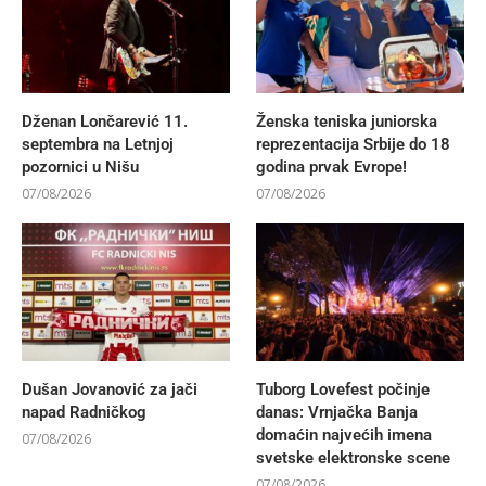
Dženan Lončarević 11.
Ženska teniska juniorska
septembra na Letnjoj
reprezentacija Srbije do 18
pozornici u Nišu
godina prvak Evrope!
07/08/2026
07/08/2026
Dušan Jovanović za jači
Tuborg Lovefest počinje
napad Radničkog
danas: Vrnjačka Banja
domaćin najvećih imena
07/08/2026
svetske elektronske scene
07/08/2026