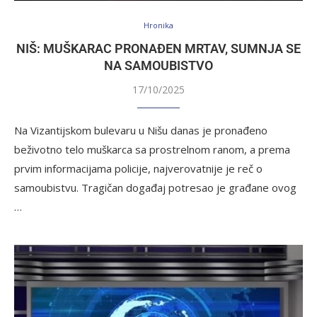
Hronika
NIŠ: MUŠKARAC PRONAĐEN MRTAV, SUMNJA SE
NA SAMOUBISTVO
17/10/2025
Na Vizantijskom bulevaru u Nišu danas je pronađeno
beživotno telo muškarca sa prostrelnom ranom, a prema
prvim informacijama policije, najverovatnije je reč o
samoubistvu. Tragičan događaj potresao je građane ovog
…