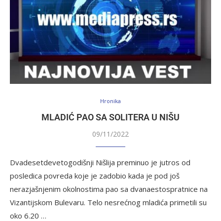
Hronika
MLADIĆ PAO SA SOLITERA U NIŠU
09/11/2022
Dvadesetdevetogodišnji Nišlija preminuo je jutros od
posledica povreda koje je zadobio kada je pod još
nerazjašnjenim okolnostima pao sa dvanaestospratnice na
Vizantijskom Bulevaru. Telo nesrećnog mladića primetili su
oko 6.20 …