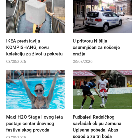
IKEA predstavlja
U pritvoru Nišlija
KOMPISHÄNG, novu
osumnjičen za nošenje
kolekciju za život u pokretu
oružja
03/08/2026
03/08/2026
Maxi H2O Stage i ovog leta
Fudbaleri Radničkog
postaje centar dnevnog
savladali ekipu Zemuna:
festivalskog provoda
Upisana pobeda, Abas
pogodio za tri boda
03/08/2026