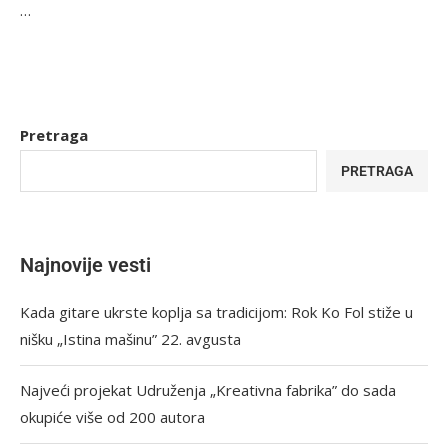
…
Pretraga
PRETRAGA
Najnovije vesti
Kada gitare ukrste koplja sa tradicijom: Rok Ko Fol stiže u
nišku „Istina mašinu” 22. avgusta
Najveći projekat Udruženja „Kreativna fabrika” do sada
okupiće više od 200 autora