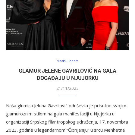
Moda i lepota
GLAMUR JELENE GAVRILOVIĆ NA GALA
DOGAĐAJU U NJUJORKU
21/11/2023
Naša glumica Jelena Gavrilović oduševila je prisutne svojim
glamuroznim stilom na gala manifestaciji u Njujorku u
organizaciji Srpskog filantropskog udruženja, 17. novembra
2023. godine u legendarnom “Ćiprijaniju” u srcu Menhetna.