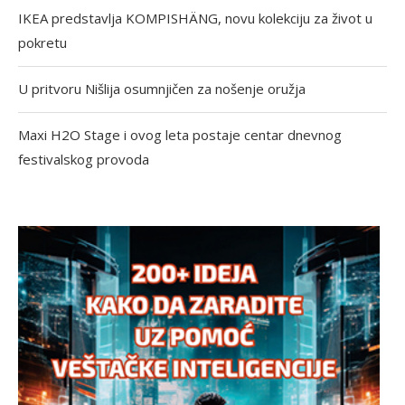
IKEA predstavlja KOMPISHÄNG, novu kolekciju za život u
pokretu
U pritvoru Nišlija osumnjičen za nošenje oružja
Maxi H2O Stage i ovog leta postaje centar dnevnog
festivalskog provoda