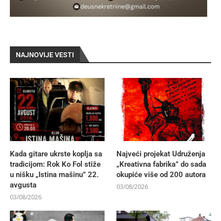
NAJNOVIJE VESTI
Kada gitare ukrste koplja sa
Najveći projekat Udruženja
tradicijom: Rok Ko Fol stiže
„Kreativna fabrika” do sada
u nišku „Istina mašinu” 22.
okupiće više od 200 autora
avgusta
03/08/2026
03/08/2026