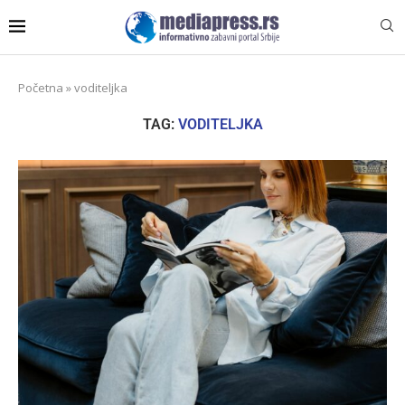
Početna
»
voditeljka
TAG:
VODITELJKA