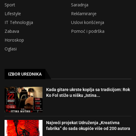
Sport
Saradnja
Lifestyle
Reklamiranje
IT Tehnologija
Uslovi korišćenja
Zabava
Pomoć i podrška
Horoskop
Oglasi
IZBOR UREDNIKA
Kada gitare ukrste koplja sa tradicijom: Rok
Ko Fol stiže u nišku „Istina...
Najveći projekat Udruženja „Kreativna
fabrika” do sada okupiće više od 200 autora