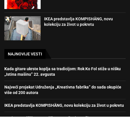
IKEA predstavlja KOMPISHÄNG, novu
kolekciju za život u pokretu
NAJNOVIJE VESTI
Kada gitare ukrste koplja sa tradicijom: Rok Ko Fol stiže u nišku
„Istina mašinu” 22. avgusta
Najveći projekat Udruženja „Kreativna fabrika” do sada okupiće
više od 200 autora
IKEA predstavlja KOMPISHÄNG, novu kolekciju za život u pokretu
U pritvoru Nišlija osumnjičen za nošenje oružja