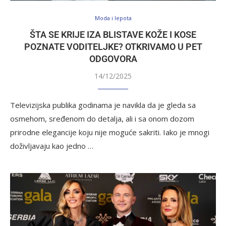
Moda i lepota
ŠTA SE KRIJE IZA BLISTAVE KOŽE I KOSE
POZNATE VODITELJKE? OTKRIVAMO U PET
ODGOVORA
14/12/2025
Televizijska publika godinama je navikla da je gleda sa
osmehom, sređenom do detalja, ali i sa onom dozom
prirodne elegancije koju nije moguće sakriti. Iako je mnogi
doživljavaju kao jedno …