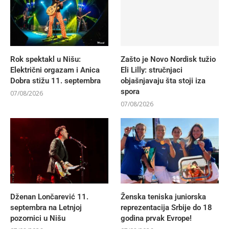
Rok spektakl u Nišu:
Zašto je Novo Nordisk tužio
Električni orgazam i Anica
Eli Lilly: stručnjaci
Dobra stižu 11. septembra
objašnjavaju šta stoji iza
spora
07/08/2026
07/08/2026
Dženan Lončarević 11.
Ženska teniska juniorska
septembra na Letnjoj
reprezentacija Srbije do 18
pozornici u Nišu
godina prvak Evrope!