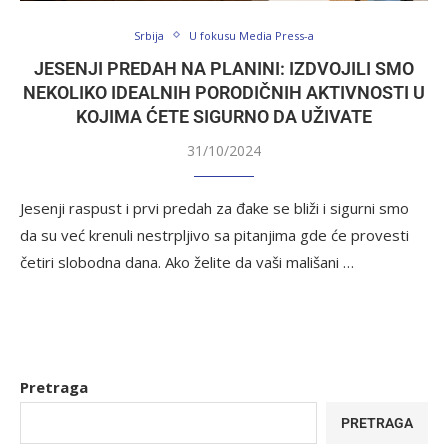
Srbija
U fokusu Media Press-a
JESENJI PREDAH NA PLANINI: IZDVOJILI SMO
NEKOLIKO IDEALNIH PORODIČNIH AKTIVNOSTI U
KOJIMA ĆETE SIGURNO DA UŽIVATE
31/10/2024
Jesenji raspust i prvi predah za đake se bliži i sigurni smo
da su već krenuli nestrpljivo sa pitanjima gde će provesti
četiri slobodna dana. Ako želite da vaši mališani …
Pretraga
PRETRAGA