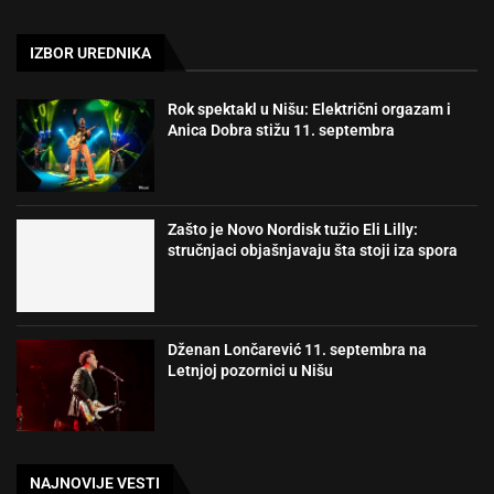
IZBOR UREDNIKA
Rok spektakl u Nišu: Električni orgazam i
Anica Dobra stižu 11. septembra
Zašto je Novo Nordisk tužio Eli Lilly:
stručnjaci objašnjavaju šta stoji iza spora
Dženan Lončarević 11. septembra na
Letnjoj pozornici u Nišu
NAJNOVIJE VESTI