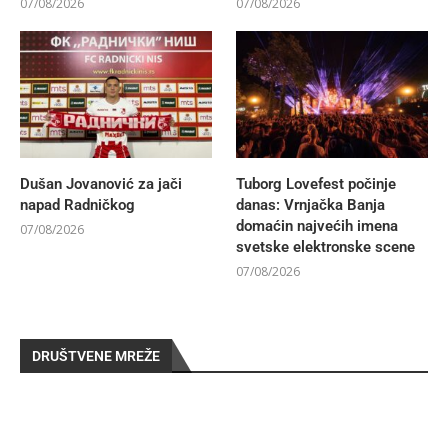
07/08/2026
07/08/2026
Dušan Jovanović za jači
Tuborg Lovefest počinje
napad Radničkog
danas: Vrnjačka Banja
domaćin najvećih imena
07/08/2026
svetske elektronske scene
07/08/2026
DRUŠTVENE MREŽE