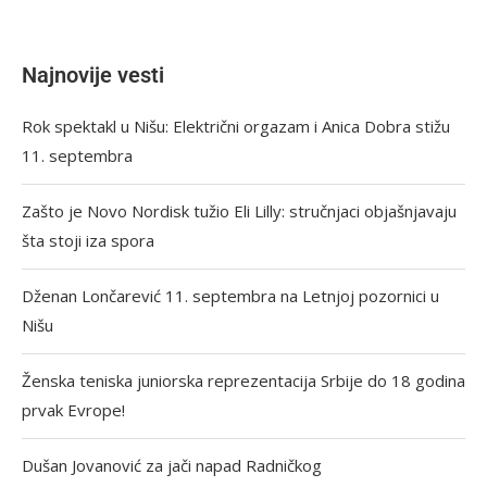
Najnovije vesti
Rok spektakl u Nišu: Električni orgazam i Anica Dobra stižu
11. septembra
Zašto je Novo Nordisk tužio Eli Lilly: stručnjaci objašnjavaju
šta stoji iza spora
Dženan Lončarević 11. septembra na Letnjoj pozornici u
Nišu
Ženska teniska juniorska reprezentacija Srbije do 18 godina
prvak Evrope!
Dušan Jovanović za jači napad Radničkog