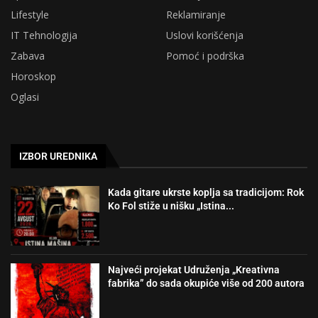
Lifestyle
Reklamiranje
IT Tehnologija
Uslovi korišćenja
Zabava
Pomoć i podrška
Horoskop
Oglasi
IZBOR UREDNIKA
Kada gitare ukrste koplja sa tradicijom: Rok
Ko Fol stiže u nišku „Istina...
Najveći projekat Udruženja „Kreativna
fabrika” do sada okupiće više od 200 autora