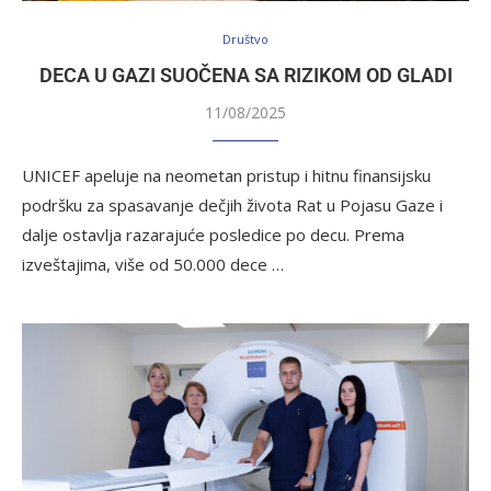
Društvo
DECA U GAZI SUOČENA SA RIZIKOM OD GLADI
11/08/2025
UNICEF apeluje na neometan pristup i hitnu finansijsku
podršku za spasavanje dečjih života Rat u Pojasu Gaze i
dalje ostavlja razarajuće posledice po decu. Prema
izveštajima, više od 50.000 dece …