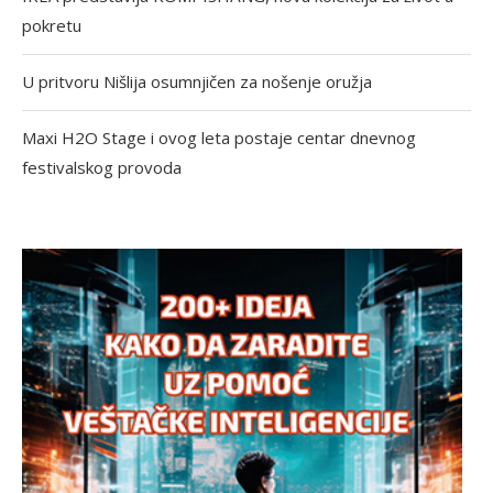
pokretu
U pritvoru Nišlija osumnjičen za nošenje oružja
Maxi H2O Stage i ovog leta postaje centar dnevnog
festivalskog provoda