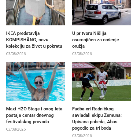
IKEA predstavlja
U pritvoru Nišlija
KOMPISHÄNG, novu
osumnjičen za nošenje
kolekciju za život u pokretu
oružja
03/08/2026
03/08/2026
Maxi H2O Stage i ovog leta
Fudbaleri Radničkog
postaje centar dnevnog
savladali ekipu Zemuna:
festivalskog provoda
Upisana pobeda, Abas
pogodio za tri boda
03/08/2026
03/08/2026