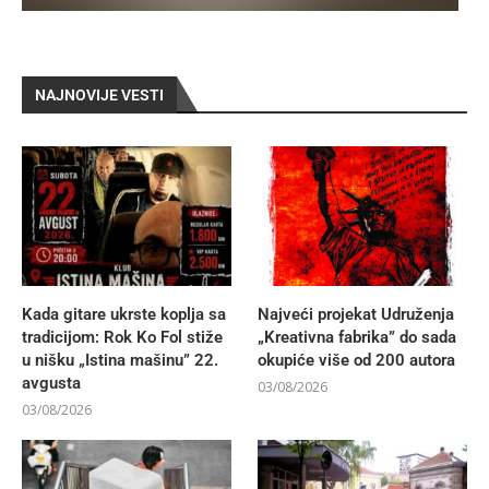
NAJNOVIJE VESTI
Kada gitare ukrste koplja sa
Najveći projekat Udruženja
tradicijom: Rok Ko Fol stiže
„Kreativna fabrika” do sada
u nišku „Istina mašinu” 22.
okupiće više od 200 autora
avgusta
03/08/2026
03/08/2026