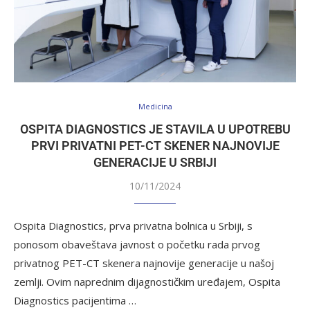
Medicina
OSPITA DIAGNOSTICS JE STAVILA U UPOTREBU
PRVI PRIVATNI PET-CT SKENER NAJNOVIJE
GENERACIJE U SRBIJI
10/11/2024
Ospita Diagnostics, prva privatna bolnica u Srbiji, s
ponosom obaveštava javnost o početku rada prvog
privatnog PET-CT skenera najnovije generacije u našoj
zemlji. Ovim naprednim dijagnostičkim uređajem, Ospita
Diagnostics pacijentima …