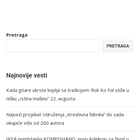
Pretraga
PRETRAGA
Najnovije vesti
Kada gitare ukrste koplja sa tradicijom: Rok Ko Fol stiže u
nišku „Istina mašinu” 22. avgusta
Najveći projekat Udruženja „Kreativna fabrika” do sada
okupiće više od 200 autora
IKEA predstavlja KOMPISHÄNG, novu kolekciju za život u