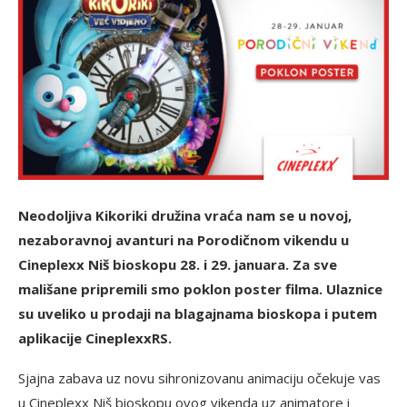
Neodoljiva Kikoriki družina vraća nam se u novoj,
nezaboravnoj avanturi na Porodičnom vikendu u
Cineplexx Niš bioskopu 28. i 29. januara. Za sve
mališane pripremili smo poklon poster filma. Ulaznice
su uveliko u prodaji na blagajnama bioskopa i putem
aplikacije CineplexxRS.
Sjajna zabava uz novu sihronizovanu animaciju očekuje vas
u Cineplexx Niš bioskopu ovog vikenda uz animatore i