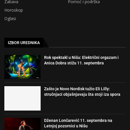
Zabava
Pomoć i podrška
Horoskop
Oglasi
IZBOR UREDNIKA
Rok spektakl u Nišu: Električni orgazam i
Anica Dobra stižu 11. septembra
Zašto je Novo Nordisk tužio Eli Lilly:
stručnjaci objašnjavaju šta stoji iza spora
Dženan Lončarević 11. septembra na
Letnjoj pozornici u Nišu