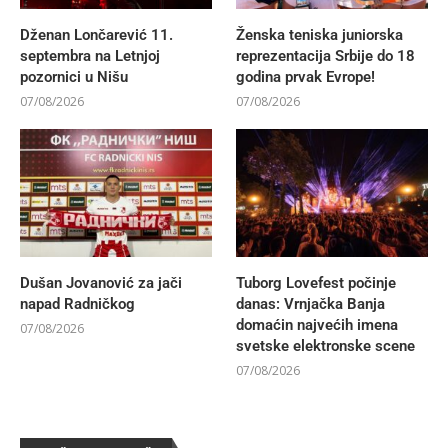
Dženan Lončarević 11.
Ženska teniska juniorska
septembra na Letnjoj
reprezentacija Srbije do 18
pozornici u Nišu
godina prvak Evrope!
07/08/2026
07/08/2026
Dušan Jovanović za jači
Tuborg Lovefest počinje
napad Radničkog
danas: Vrnjačka Banja
domaćin najvećih imena
07/08/2026
svetske elektronske scene
07/08/2026