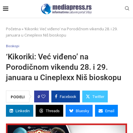
Početna
»
‘Kikoriki: Već viđeno’ na Porodičnom vikendu 28. i 29.
januara u Cineplexx Niš bioskopu
Bioskopi
‘Kikoriki: Već viđeno’ na
Porodičnom vikendu 28. i 29.
januara u Cineplexx Niš bioskopu
0
PODELI
Facebook
Twitter
Linkedin
Threads
Bluesky
Email