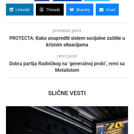
Linkedin
Threads
Bluesky
Email
previous post
PROTECTA:
Kako unaprediti sistem socijalne zaštite u
kriznim situacijama
next post
Dobra partija Radničkog na ‘generalnoj probi’, remi sa
Metalistom
SLIČNE VESTI