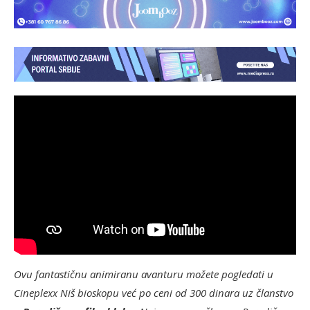
Ovu fantastičnu animiranu avanturu možete pogledati u
Cineplexx Niš bioskopu već po ceni od 300 dinara uz članstvo