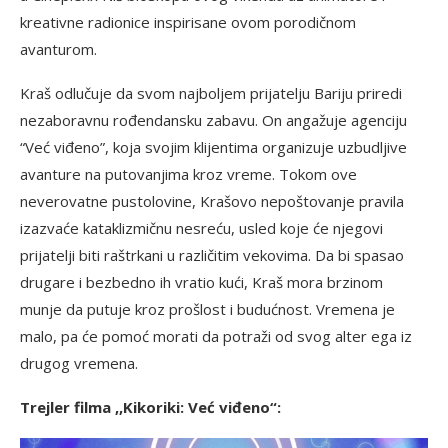
kreativne radionice inspirisane ovom porodičnom
avanturom.
Kraš odlučuje da svom najboljem prijatelju Bariju priredi
nezaboravnu rođendansku zabavu. On angažuje agenciju
“Već viđeno”, koja svojim klijentima organizuje uzbudljive
avanture na putovanjima kroz vreme. Tokom ove
neverovatne pustolovine, Krašovo nepoštovanje pravila
izazvaće kataklizmičnu nesreću, usled koje će njegovi
prijatelji biti raštrkani u različitim vekovima. Da bi spasao
drugare i bezbedno ih vratio kući, Kraš mora brzinom
munje da putuje kroz prošlost i budućnost. Vremena je
malo, pa će pomoć morati da potraži od svog alter ega iz
drugog vremena.
Trejler filma ,,Kikoriki: Već viđeno“: