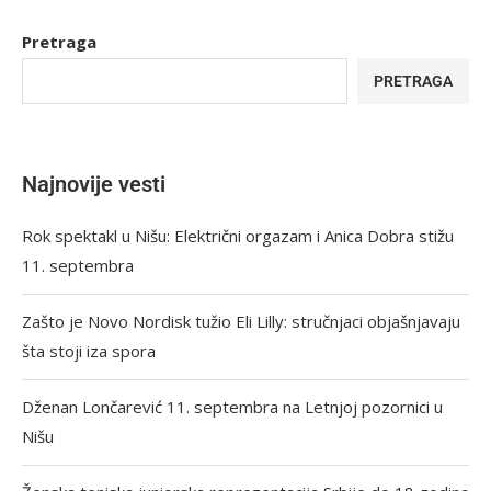
Pretraga
PRETRAGA
Najnovije vesti
Rok spektakl u Nišu: Električni orgazam i Anica Dobra stižu
11. septembra
Zašto je Novo Nordisk tužio Eli Lilly: stručnjaci objašnjavaju
šta stoji iza spora
Dženan Lončarević 11. septembra na Letnjoj pozornici u
Nišu