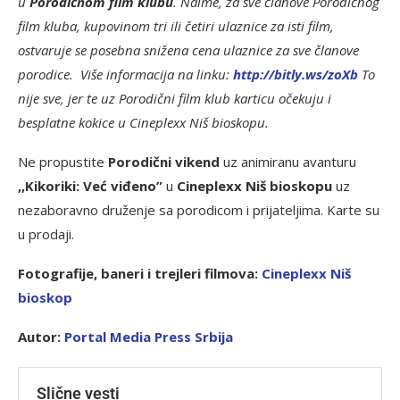
u
Porodičnom film klubu
. Naime, za sve članove Porodičnog
film kluba, kupovinom tri ili četiri ulaznice za isti film,
ostvaruje se posebna snižena cena ulaznice za sve članove
porodice. Više informacija na linku:
http://bitly.ws/zoXb
To
nije sve, jer te uz Porodični film klub karticu očekuju i
besplatne kokice u Cineplexx Niš bioskopu.
Ne propustite
Porodični vikend
uz animiranu avanturu
,,Kikoriki: Već viđeno”
u
Cineplexx Niš bioskopu
uz
nezaboravno druženje sa porodicom i prijateljima. Karte su
u prodaji.
Fotografije, baneri i trejleri filmova:
Cineplexx Niš
bioskop
Autor:
Portal Media Press Srbija
Slične vesti