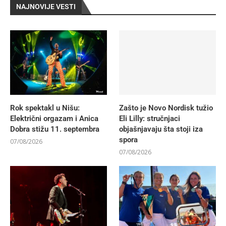
NAJNOVIJE VESTI
Rok spektakl u Nišu:
Zašto je Novo Nordisk tužio
Električni orgazam i Anica
Eli Lilly: stručnjaci
Dobra stižu 11. septembra
objašnjavaju šta stoji iza
spora
07/08/2026
07/08/2026