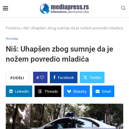
Početna
»
Niš: Uhapšen zbog sumnje da je nožem povredio mladića
Hronika
Niš: Uhapšen zbog sumnje da je
nožem povredio mladića
0
PODELI
Facebook
Twitter
Linkedin
Threads
Bluesky
Email