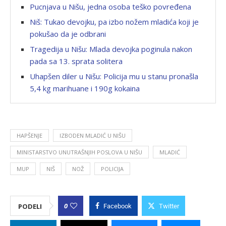
Pucnjava u Nišu, jedna osoba teško povređena
Niš: Tukao devojku, pa izbo nožem mladića koji je
pokušao da je odbrani
Tragedija u Nišu: Mlada devojka poginula nakon
pada sa 13. sprata solitera
Uhapšen diler u Nišu: Policija mu u stanu pronašla
5,4 kg marihuane i 190g kokaina
HAPŠENJE
IZBODEN MLADIĆ U NIŠU
MINISTARSTVO UNUTRAŠNJIH POSLOVA U NIŠU
MLADIĆ
MUP
NIŠ
NOŽ
POLICIJA
0
PODELI
Facebook
Twitter