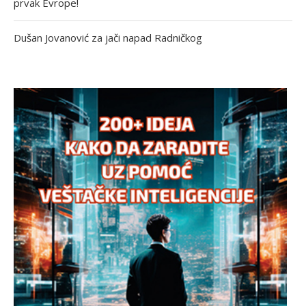
prvak Evrope!
Dušan Jovanović za jači napad Radničkog