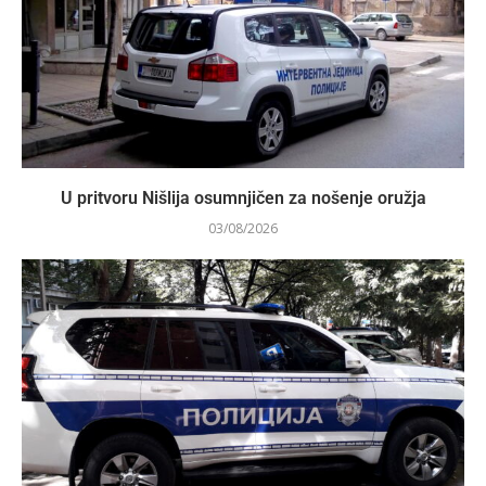
U pritvoru Nišlija osumnjičen za nošenje oružja
03/08/2026