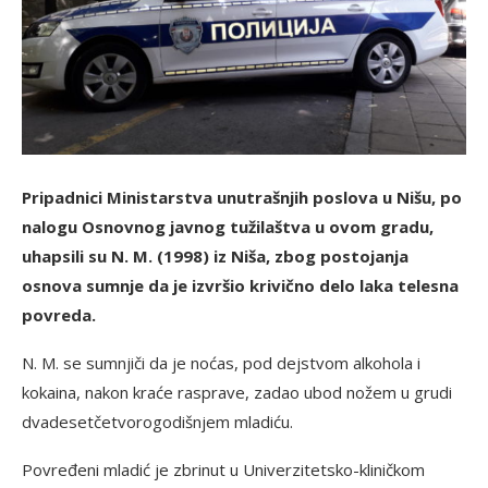
Pripadnici Ministarstva unutrašnjih poslova u Nišu, po
nalogu Osnovnog javnog tužilaštva u ovom gradu,
uhapsili su N. M. (1998) iz Niša, zbog postojanja
osnova sumnje da je izvršio krivično delo laka telesna
povreda.
N. M. se sumnjiči da je noćas, pod dejstvom alkohola i
kokaina, nakon kraće rasprave, zadao ubod nožem u grudi
dvadesetčetvorogodišnjem mladiću.
Povređeni mladić je zbrinut u Univerzitetsko-kliničkom