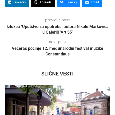
Linkedin
Threads
Bluesky
Email
previous post
Izložba ‘Uputstvo za upotrebu’ autora Nikole Markovića
u Galeriji ‘Art 55’
next post
Večeras počinje 12. međunarodni festival muzike
‘Constantinus’
SLIČNE VESTI