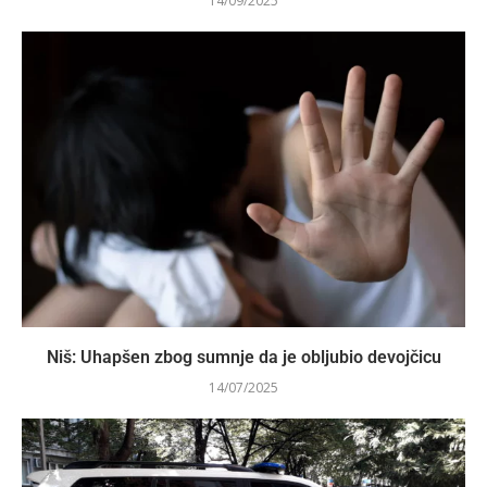
14/09/2025
Niš: Uhapšen zbog sumnje da je oblјubio devojčicu
14/07/2025