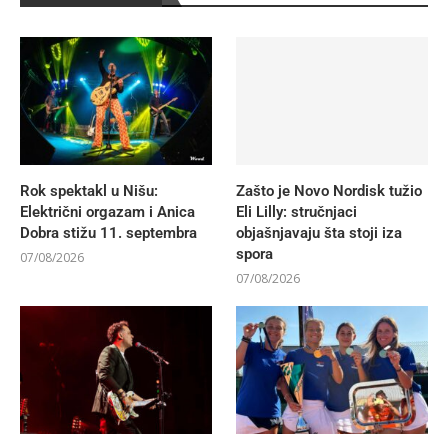
Rok spektakl u Nišu:
Zašto je Novo Nordisk tužio
Električni orgazam i Anica
Eli Lilly: stručnjaci
Dobra stižu 11. septembra
objašnjavaju šta stoji iza
spora
07/08/2026
07/08/2026