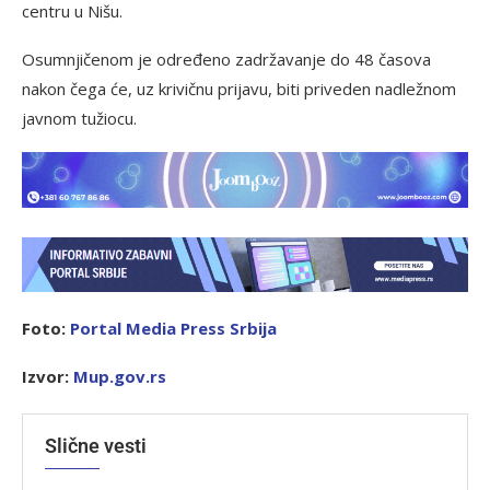
centru u Nišu.
Osumnjičenom je određeno zadržavanje do 48 časova
nakon čega će, uz krivičnu prijavu, biti priveden nadležnom
javnom tužiocu.
Foto:
Portal Media Press Srbija
Izvor:
Mup.gov.rs
Slične vesti