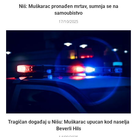
Niš: Muškarac pronađen mrtav, sumnja se na
samoubistvo
17/10/2025
Tragičan događaj u Nišu: Muškarac upucan kod naselja
Beverli Hils