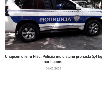
Uhapšen diler u Nišu: Policija mu u stanu pronašla 5,4 kg
marihuane...
01/05/2025