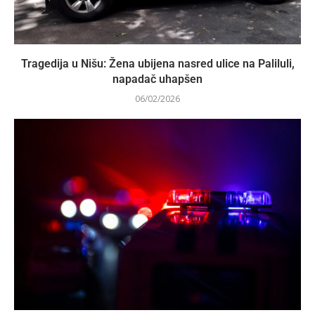
Tragedija u Nišu: Žena ubijena nasred ulice na Paliluli,
napadač uhapšen
06/02/2026