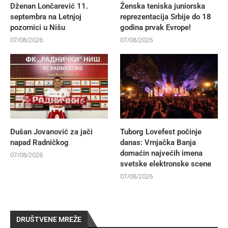
Dženan Lončarević 11.
Ženska teniska juniorska
septembra na Letnjoj
reprezentacija Srbije do 18
pozornici u Nišu
godina prvak Evrope!
07/08/2026
07/08/2026
Dušan Jovanović za jači
Tuborg Lovefest počinje
napad Radničkog
danas: Vrnjačka Banja
domaćin najvećih imena
07/08/2026
svetske elektronske scene
07/08/2026
DRUŠTVENE MREŽE