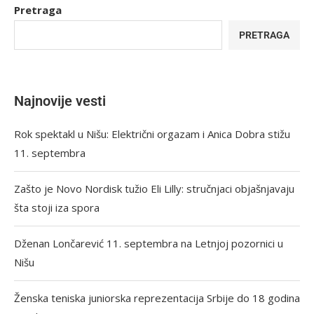
Pretraga
PRETRAGA
Najnovije vesti
Rok spektakl u Nišu: Električni orgazam i Anica Dobra stižu
11. septembra
Zašto je Novo Nordisk tužio Eli Lilly: stručnjaci objašnjavaju
šta stoji iza spora
Dženan Lončarević 11. septembra na Letnjoj pozornici u
Nišu
Ženska teniska juniorska reprezentacija Srbije do 18 godina