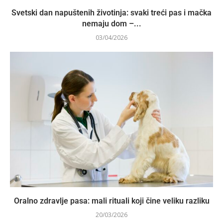
Svetski dan napuštenih životinja: svaki treći pas i mačka
nemaju dom –...
03/04/2026
Oralno zdravlje pasa: mali rituali koji čine veliku razliku
20/03/2026