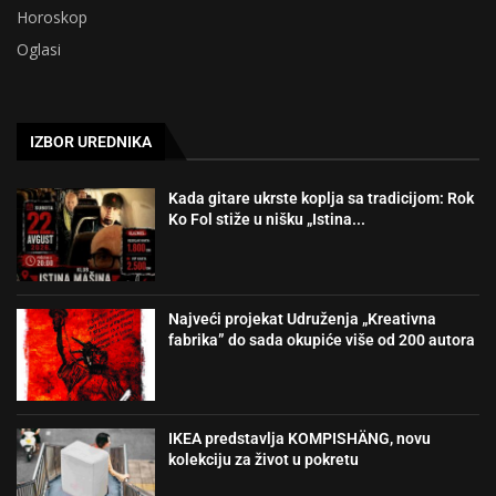
Horoskop
Oglasi
IZBOR UREDNIKA
Kada gitare ukrste koplja sa tradicijom: Rok
Ko Fol stiže u nišku „Istina...
Najveći projekat Udruženja „Kreativna
fabrika” do sada okupiće više od 200 autora
IKEA predstavlja KOMPISHÄNG, novu
kolekciju za život u pokretu