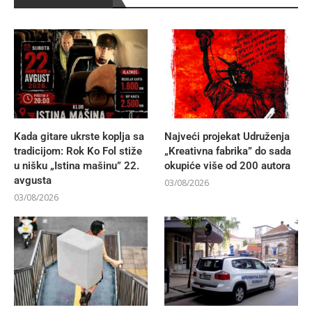
Kada gitare ukrste koplja sa
Najveći projekat Udruženja
tradicijom: Rok Ko Fol stiže
„Kreativna fabrika” do sada
u nišku „Istina mašinu” 22.
okupiće više od 200 autora
avgusta
03/08/2026
03/08/2026