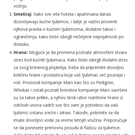
vožnju.
Smeštaj:
Kako sve više hotela i apartmana danas
dozvoljavaju kućne ljubimce, i dalje je važno proveriti
njihova pravila o kućnim ljubimcima, dodatne takse i
ograničenja, kako biste izbegli neželjene neprijatnosti po
dolasku.
Hrana:
Moguće je da promena poznate atmosfere stvara
stres kod kućnih ljubimaca. Kako biste izbegli dodatni stres
za svog krznenog prijatelja, treba da pripremite dovoljnu
količinu hrane i poslastica koje vaš ljubimac već poznaje i
voli. Proizvodi kompanije Mars kao što su Pedigree,
Whiskas i ostali poznati brendovi kompanije Mars savršeni
su za takve prilike, a njihov širok izbor nutritivne hrane iz
održivih izvora sadrži sve što vam je potrebno da vaši
ljubimci ostanu srećni i zdravi. Takođe, pobrinite se da
imate dovoljno vode za vreme letnjih vrućina. Preporučuje
se da ponesete prenosnu posudu ili flašicu za ljubimce.