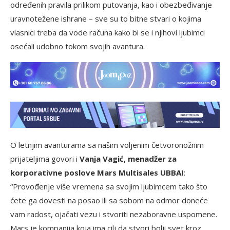
određenih pravila prilikom putovanja, kao i obezbeđivanje
uravnotežene ishrane – sve su to bitne stvari o kojima
vlasnici treba da vode računa kako bi se i njihovi ljubimci
osećali udobno tokom svojih avantura.
O letnjim avanturama sa našim voljenim četvoronožnim
prijateljima govori i
Vanja Vagić, menadžer za
korporativne poslove Mars Multisales UBBAI
:
“Provođenje više vremena sa svojim ljubimcem tako što
ćete ga dovesti na posao ili sa sobom na odmor doneće
vam radost, ojačati vezu i stvoriti nezaboravne uspomene.
Mars je kompanija koja ima cilj da stvori bolji svet kroz