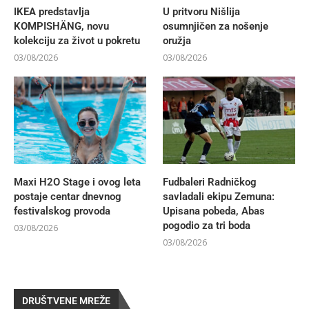
IKEA predstavlja
U pritvoru Nišlija
KOMPISHÄNG, novu
osumnjičen za nošenje
kolekciju za život u pokretu
oružja
03/08/2026
03/08/2026
Maxi H2O Stage i ovog leta
Fudbaleri Radničkog
postaje centar dnevnog
savladali ekipu Zemuna:
festivalskog provoda
Upisana pobeda, Abas
pogodio za tri boda
03/08/2026
03/08/2026
DRUŠTVENE MREŽE