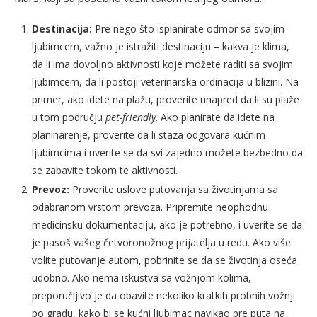
Destinacija:
Pre nego što isplanirate odmor sa svojim
ljubimcem, važno je istražiti destinaciju – kakva je klima,
da li ima dovoljno aktivnosti koje možete raditi sa svojim
ljubimcem, da li postoji veterinarska ordinacija u blizini. Na
primer, ako idete na plažu, proverite unapred da li su plaže
u tom području
pet-friendly
. Ako planirate da idete na
planinarenje, proverite da li staza odgovara kućnim
ljubimcima i uverite se da svi zajedno možete bezbedno da
se zabavite tokom te aktivnosti.
Prevoz:
Proverite uslove putovanja sa životinjama sa
odabranom vrstom prevoza. Pripremite neophodnu
medicinsku dokumentaciju, ako je potrebno, i uverite se da
je pasoš vašeg četvoronožnog prijatelja u redu. Ako više
volite putovanje autom, pobrinite se da se životinja oseća
udobno. Ako nema iskustva sa vožnjom kolima,
preporučljivo je da obavite nekoliko kratkih probnih vožnji
po gradu, kako bi se kućni ljubimac navikao pre puta na