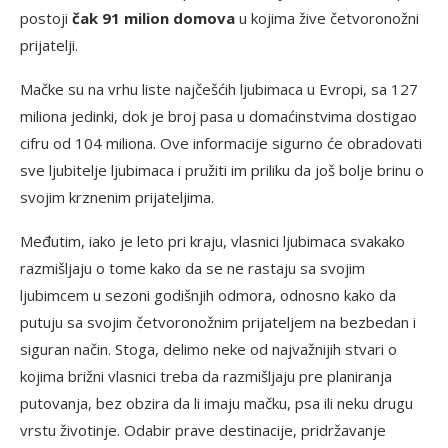
postoji
čak 91 milion domova
u kojima žive četvoronožni
prijatelji.
Mačke su na vrhu liste najčešćih ljubimaca u Evropi, sa 127
miliona jedinki, dok je broj pasa u domaćinstvima dostigao
cifru od 104 miliona. Ove informacije sigurno će obradovati
sve ljubitelje ljubimaca i pružiti im priliku da još bolje brinu o
svojim krznenim prijateljima.
Međutim, iako je leto pri kraju, vlasnici ljubimaca svakako
razmišljaju o tome kako da se ne rastaju sa svojim
ljubimcem u sezoni godišnjih odmora, odnosno kako da
putuju sa svojim četvoronožnim prijateljem na bezbedan i
siguran način. Stoga, delimo neke od najvažnijih stvari o
kojima brižni vlasnici treba da razmišljaju pre planiranja
putovanja, bez obzira da li imaju mačku, psa ili neku drugu
vrstu životinje. Odabir prave destinacije, pridržavanje