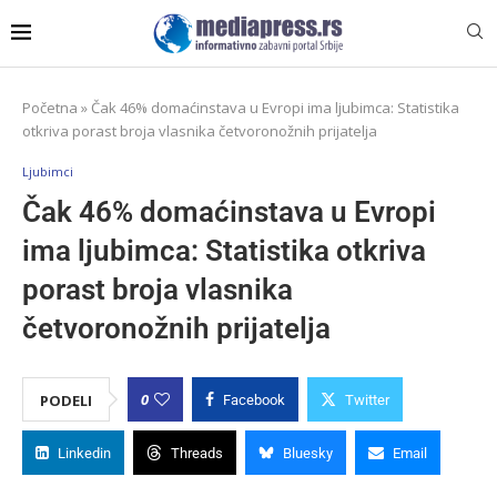
Početna
»
Čak 46% domaćinstava u Evropi ima ljubimca: Statistika
otkriva porast broja vlasnika četvoronožnih prijatelja
Ljubimci
Čak 46% domaćinstava u Evropi
ima ljubimca: Statistika otkriva
porast broja vlasnika
četvoronožnih prijatelja
0
PODELI
Facebook
Twitter
Linkedin
Threads
Bluesky
Email