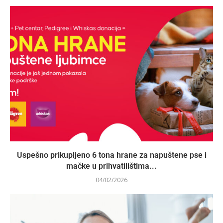
Uspešno prikupljeno 6 tona hrane za napuštene pse i
mačke u prihvatilištima...
04/02/2026