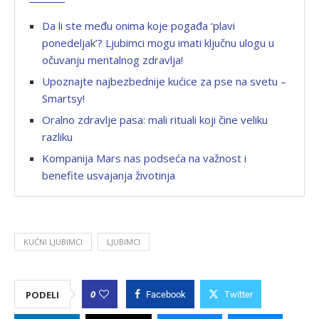
Da li ste među onima koje pogađa ‘plavi
ponedeljak’? Ljubimci mogu imati ključnu ulogu u
očuvanju mentalnog zdravlja!
Upoznajte najbezbednije kućice za pse na svetu –
Smartsy!
Oralno zdravlje pasa: mali rituali koji čine veliku
razliku
Kompanija Mars nas podseća na važnost i
benefite usvajanja životinja
KUĆNI LJUBIMCI
LJUBIMCI
0
PODELI
Facebook
Twitter