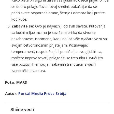
Kako biste bili sigurni da se vaš ljubimac oseća prijatno i da
se dobro prilagođava novoj sredini, pokušajte da se
pridržavate rasporeda hrane, šetnje i odmora koji pratite
kod kuće.
Zabavite se:
Ovo je najvažniji od svih saveta. Putovanje
sa kućnim ljubimcima je savršena prilika da stvorite
nezaboravne uspomene, kao i da još više ojačate vezu sa
svojim četvoronožnim prijateljem. Poznavajući
temperament, raspoloženje i ponašanje svog ljubimca,
možete improvizovati, prilagoditi se trenutku i izvući što
više pozitivnih emocija i zabavnih trenutaka iz vaših
zajedničkih avantura.
Foto: MARS
Autor:
Portal Media Press Srbija
Slične vesti