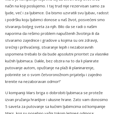
način na koji poslujemo. I taj trud nije rezervisan samo za
ljude, već i za ljubimce. Da bismo uzvratili svu ljubav, radost
i podršku koju ljubimci donose u naš život, posvećeni smo
stvaranju boljeg sveta za njih. Bilo da se radi o našim
naporima da rešimo problem napuštenih životinja ili da
stvaramo zajednice i gradove u kojima su oni zdraviji,
srećniji i prihvaćeniji, stvaranje lepih i nezaboravnih
uspomena trebalo bi da bude apsolutni prioritet za vlasnike
kućnih ljubimaca. Dakle, bez obzira na to da li planirate
putovanje autom, opuštanje na plaži ili planinarenje,
pobrinite se o svom četvoronožnom prijatelju i zajedno
krenite na nezaboravan odmor!”
U kompaniji Mars briga o dobrobiti ljubimaca se proteže
izvan pružanja hranljive i ukusne hrane. Zato vam donosimo
5 saveta za putovanje sa kućnim ljubimcima od kompanije
Mars, koji su posebno važni tokom letnjeg odmora: