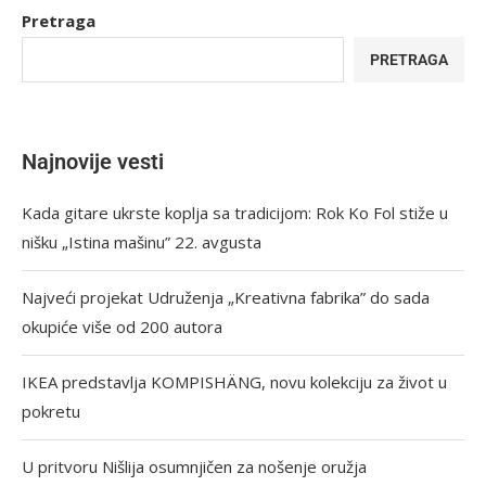
Pretraga
PRETRAGA
Najnovije vesti
Kada gitare ukrste koplja sa tradicijom: Rok Ko Fol stiže u
nišku „Istina mašinu” 22. avgusta
Najveći projekat Udruženja „Kreativna fabrika” do sada
okupiće više od 200 autora
IKEA predstavlja KOMPISHÄNG, novu kolekciju za život u
pokretu
U pritvoru Nišlija osumnjičen za nošenje oružja