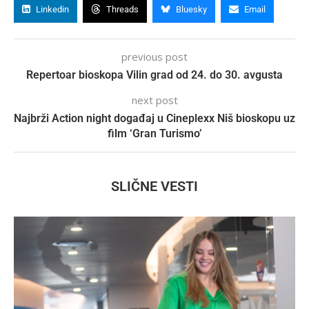
Linkedin
Threads
Bluesky
Email
previous post
Repertoar bioskopa Vilin grad od 24. do 30. avgusta
next post
Najbrži Action night događaj u Cineplexx Niš bioskopu uz
film ‘Gran Turismo’
SLIČNE VESTI