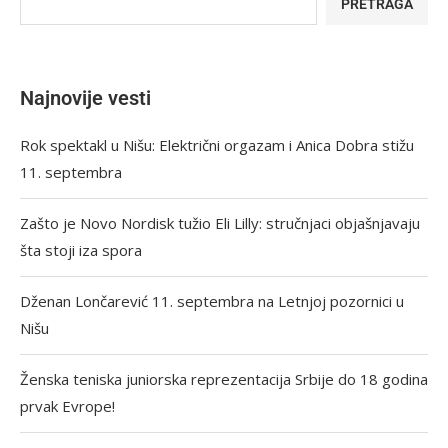
PRETRAGA
Najnovije vesti
Rok spektakl u Nišu: Električni orgazam i Anica Dobra stižu
11. septembra
Zašto je Novo Nordisk tužio Eli Lilly: stručnjaci objašnjavaju
šta stoji iza spora
Dženan Lončarević 11. septembra na Letnjoj pozornici u
Nišu
Ženska teniska juniorska reprezentacija Srbije do 18 godina
prvak Evrope!