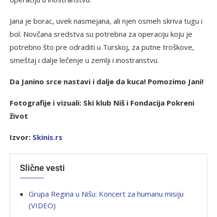
Jana je borac, uvek nasmejana, ali njen osmeh skriva tugu i
bol. Novčana sredstva su potrebna za operaciju koju je
potrebno što pre odraditi u Turskoj, za putne troškove,
smeštaj i dalje lečenje u zemlji i inostranstvu.
Da Janino srce nastavi i dalje da kuca! Pomozimo Jani!
Fotografije i vizuali: Ski klub Niš i Fondacija Pokreni
život
Izvor:
Skinis.rs
Slične vesti
Grupa Regina u Nišu: Koncert za humanu misiju
(VIDEO)