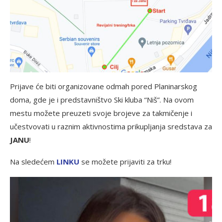
Prijave će biti organizovane odmah pored Planinarskog
doma, gde je i predstavništvo Ski kluba “Niš”. Na ovom
mestu možete preuzeti svoje brojeve za takmičenje i
učestvovati u raznim aktivnostima prikupljanja sredstava za
JANU
!
Na sledećem
LINKU
se možete prijaviti za trku!