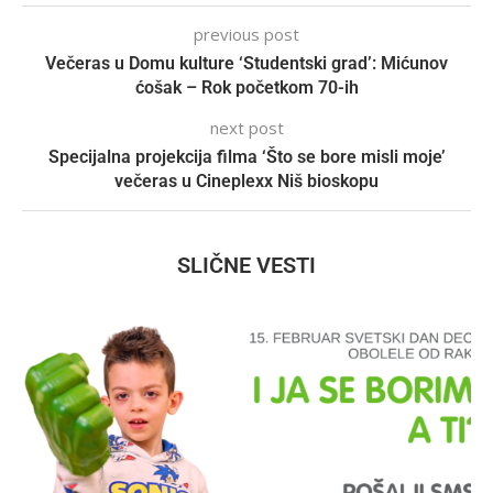
previous post
Večeras u Domu kulture ‘Studentski grad’: Mićunov
ćošak – Rok početkom 70-ih
next post
Specijalna projekcija filma ‘Što se bore misli moje’
večeras u Cineplexx Niš bioskopu
SLIČNE VESTI