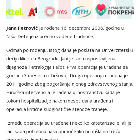
Jana Petrović
je rođena 16. decembra 2006. godine u
Nišu. Dete je iz uredno vođene trudnoće.
Odmah po rođenju, istog dana je poslata na Univerzitetsku
dečiju kliniku u Beogradu. Jani je tada uspostavljena
dijagnoza Tetralogija Fallot. Prva operacija je urađena sa
godinu i 3 meseca u Tiršovoj. Druga operacija urađena je
2011.godine zbog pogoršanja njenog zdravstvenog stanja.
Hirurška intervencija je rađena u inostranstvu kada je
tokom hospitalizacije nakon mesec dana urađena i
operacija kritične subglostične stenoze traheje.
Između operacija su urađene i nekoliko katetarizacije, ali je
Jani sada potrebna naša pomoć kako bi otišla na treću
operaciju u inostranstvu.