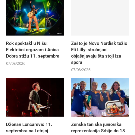
Rok spektakl u Nišu:
Zašto je Novo Nordisk tužio
Električni orgazam i Anica
Eli Lilly: stručnjaci
Dobra stižu 11. septembra
objašnjavaju šta stoji iza
spora
07/08/2026
07/08/2026
Dženan Lončarević 11.
Ženska teniska juniorska
septembra na Letnjoj
reprezentacija Srbije do 18