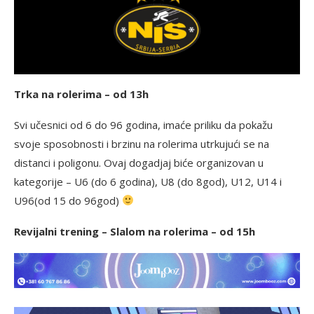
Trka na rolerima – od 13h
Svi učesnici od 6 do 96 godina, imaće priliku da pokažu
svoje sposobnosti i brzinu na rolerima utrkujući se na
distanci i poligonu. Ovaj dogadjaj biće organizovan u
kategorije – U6 (do 6 godina), U8 (do 8god), U12, U14 i
U96(od 15 do 96god)
Revijalni trening – Slalom na rolerima – od 15h