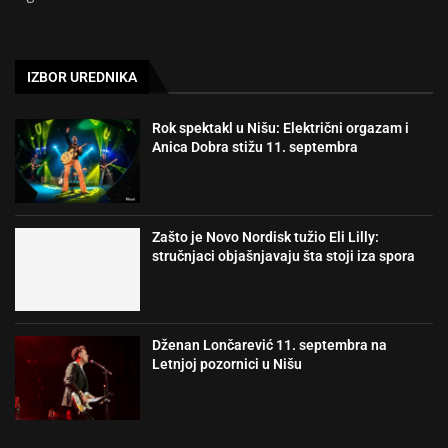
IZBOR UREDNIKA
Rok spektakl u Nišu: Električni orgazam i
Anica Dobra stižu 11. septembra
Zašto je Novo Nordisk tužio Eli Lilly:
stručnjaci objašnjavaju šta stoji iza spora
Dženan Lončarević 11. septembra na
Letnjoj pozornici u Nišu