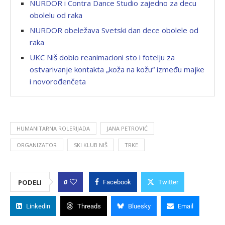
NURDOR i Contra Dance Studio zajedno za decu
obolelu od raka
NURDOR obeležava Svetski dan dece obolele od
raka
UKC Niš dobio reanimacioni sto i fotelju za
ostvarivanje kontakta „koža na kožu“ između majke
i novorođenčeta
HUMANITARNA ROLERIJADA
JANA PETROVIĆ
ORGANIZATOR
SKI KLUB NIŠ
TRKE
0
PODELI
Facebook
Twitter
Linkedin
Threads
Bluesky
Email