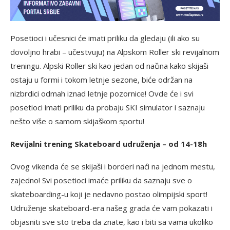
Posetioci i učesnici će imati priliku da gledaju (ili ako su
dovoljno hrabi – učestvuju) na Alpskom Roller ski revijalnom
treningu. Alpski Roller ski kao jedan od načina kako skijaši
ostaju u formi i tokom letnje sezone, biće održan na
nizbrdici odmah iznad letnje pozornice! Ovde će i svi
posetioci imati priliku da probaju SKI simulator i saznaju
nešto više o samom skijaškom sportu!
Revijalni trening Skateboard udruženja – od 14-18h
Ovog vikenda će se skijaši i borderi naći na jednom mestu,
zajedno! Svi posetioci imaće priliku da saznaju sve o
skateboarding-u koji je nedavno postao olimpijski sport!
Udruženje skateboard-era našeg grada će vam pokazati i
objasniti sve sto treba da znate, kao i biti sa vama ukoliko