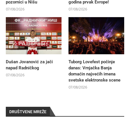
pozornici u Nišu
godina prvak Evrope!
07/08/2026
07/08/2026
Dušan Jovanović za jači
Tuborg Lovefest počinje
napad Radničkog
danas: Vrnjačka Banja
domaćin najvećih imena
07/08/2026
svetske elektronske scene
07/08/2026
DRUŠTVENE MREŽE