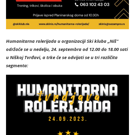
Humanitarna rolerijada u organizaciji Ski kluba „Niš“
održaće se u nedelju, 24. septembra od 12.00 do 18.00 sati
u Niškoj Tvrđavi, a trke će se odvijati se u tri različita
segmenta: