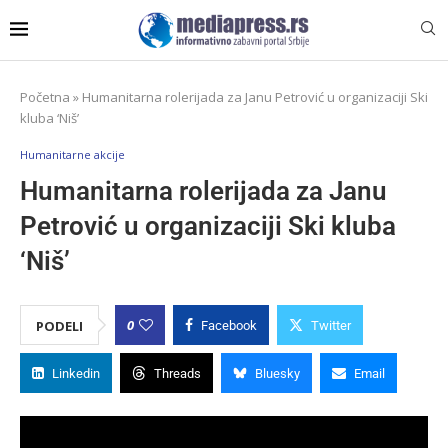
Početna
»
Humanitarna rolerijada za Janu Petrović u organizaciji Ski
kluba ‘Niš’
Humanitarne akcije
Humanitarna rolerijada za Janu
Petrović u organizaciji Ski kluba
‘Niš’
0
PODELI
Facebook
Twitter
Linkedin
Threads
Bluesky
Email