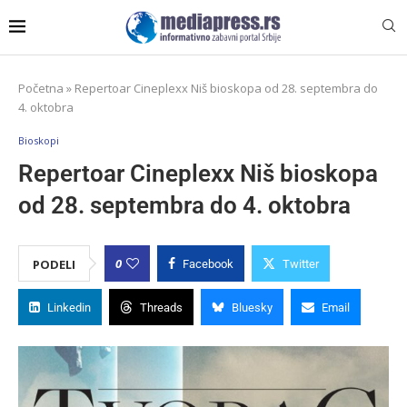
Početna
»
Repertoar Cineplexx Niš bioskopa od 28. septembra do
4. oktobra
Bioskopi
Repertoar Cineplexx Niš bioskopa
od 28. septembra do 4. oktobra
0
PODELI
Facebook
Twitter
Linkedin
Threads
Bluesky
Email