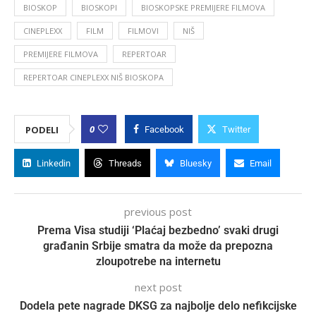
BIOSKOP
BIOSKOPI
BIOSKOPSKE PREMIJERE FILMOVA
CINEPLEXX
FILM
FILMOVI
NIŠ
PREMIJERE FILMOVA
REPERTOAR
REPERTOAR CINEPLEXX NIŠ BIOSKOPA
0
PODELI
Facebook
Twitter
Linkedin
Threads
Bluesky
Email
previous post
Prema Visa studiji ‘Plaćaj bezbedno’ svaki drugi
građanin Srbije smatra da može da prepozna
zloupotrebe na internetu
next post
Dodela pete nagrade DKSG za najbolje delo nefikcijske