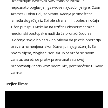
uznemirujući nastavak SAW franšize istražuje
nepoznato poglavlje Jigsawove najosobnije igre. Džon
Kramer (Tobin Bel) se vratio. Radnja je smeštena
između događaja iz Spirale straha I i II, bolesni i očajni
Džon putuje u Meksiko na rizičan i eksperimentalan
medicinski postupak u nadi da će pronaći čudo za
izlečenje svoje bolesti – no otkriva da je cela operacija
prevara namenjena iskorišćavanju najugroženijih. Sa
novim ciljem, zloglasni serijski ubica vraća se svom
zanatu, boreći se protiv prevaranata na svoj
prepoznatljiv način kroz podmukle, poremećene i lukave
zamke.
Trejler filma: