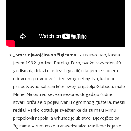
„Smrt djevojčice sa žigicama“ –
Ostrvo Rab, kasna
jesen 1992. godine. Patolog Fero, sveže razveden 40-
godišnjak, dolazi u ostrvski gradić u kojem je s ocem
udovcem proveo veći deo svog detinjstva, kako bi
prisustvovao sahrani kćeri svog prijatelja Globusa, male
Mirne. Na ostrvu se, van sezone, događaju čudne
stvari: priča se o pojavljivanju ogromnog guštera, mesni
redikul Ranko optužuje sveštenike da su malu Mirnu
prepolovili napola, a vrhunac je ubistvo ‘Djevojčice sa
žigicama’ – rumunske transseksualke Marillene koja se