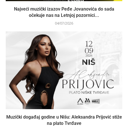
Najveći muzički izazov Peđe Jovanovića do sada
očekuje nas na Letnjoj pozornici...
04/07/2026
Muzički događaj godine u Nišu: Aleksandra Prijović stiže
na plato Tvrđave