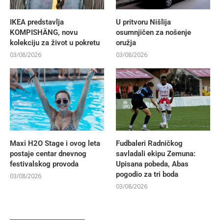
IKEA predstavlja
U pritvoru Nišlija
KOMPISHÄNG, novu
osumnjičen za nošenje
kolekciju za život u pokretu
oružja
03/08/2026
03/08/2026
Maxi H2O Stage i ovog leta
Fudbaleri Radničkog
postaje centar dnevnog
savladali ekipu Zemuna:
festivalskog provoda
Upisana pobeda, Abas
pogodio za tri boda
03/08/2026
03/08/2026