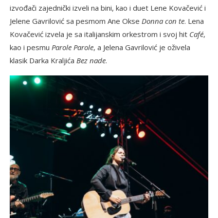
izvođači zajednički izveli na bini, kao i duet Lene Kovačević i
Jelene Gavrilović sa pesmom Ane Okse
Donna con te
. Lena
Kovačević izvela je sa italijanskim orkestrom i svoj hit
Café
,
kao i pesmu
Parole Parole
, a Jelena Gavrilović je oživela
klasik Darka Kraljića
Bez nade
.