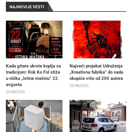
NAJNOVIJE VESTI
Kada gitare ukrste koplja sa
Najveći projekat Udruženja
tradicijom: Rok Ko Fol stiže
„Kreativna fabrika” do sada
u nišku „Istina mašinu” 22.
okupiće više od 200 autora
avgusta
03/08/2026
03/08/2026