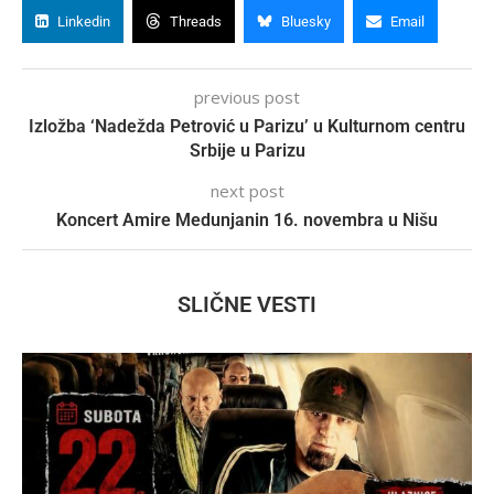
Linkedin
Threads
Bluesky
Email
previous post
Izložba ‘Nadežda Petrović u Parizu’ u Kulturnom centru
Srbije u Parizu
next post
Koncert Amire Medunjanin 16. novembra u Nišu
SLIČNE VESTI