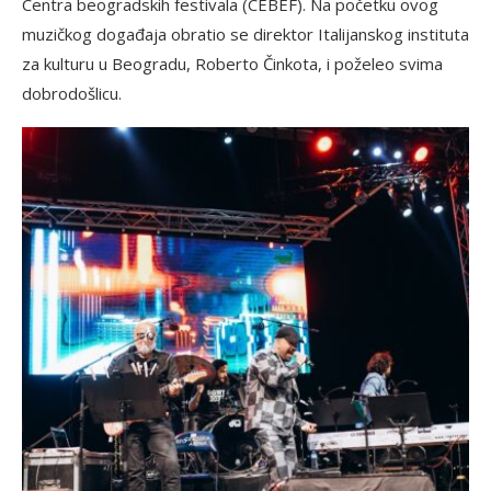
Centra beogradskih festivala (CEBEF). Na početku ovog
muzičkog događaja obratio se direktor Italijanskog instituta
za kulturu u Beogradu, Roberto Činkota, i poželeo svima
dobrodošlicu.