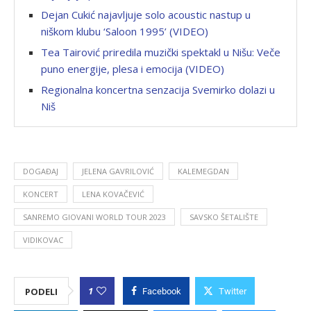
Dejan Cukić najavljuje solo acoustic nastup u
niškom klubu ‘Saloon 1995’ (VIDEO)
Tea Tairović priredila muzički spektakl u Nišu: Veče
puno energije, plesa i emocija (VIDEO)
Regionalna koncertna senzacija Svemirko dolazi u
Niš
DOGAĐAJ
JELENA GAVRILOVIĆ
KALEMEGDAN
KONCERT
LENA KOVAČEVIĆ
SANREMO GIOVANI WORLD TOUR 2023
SAVSKO ŠETALIŠTE
VIDIKOVAC
1
PODELI
Facebook
Twitter