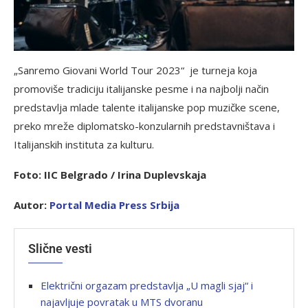
„Sanremo Giovani World Tour 2023“ je turneja koja
promoviše tradiciju italijanske pesme i na najbolji način
predstavlja mlade talente italijanske pop muzičke scene,
preko mreže diplomatsko-konzularnih predstavništava i
Italijanskih instituta za kulturu.
Foto: IIC Belgrado / Irina Duplevskaja
Autor:
P
ortal Media Press Srbija
Slične vesti
Električni orgazam predstavlja „U magli sjaj“ i
najavljuje povratak u MTS dvoranu