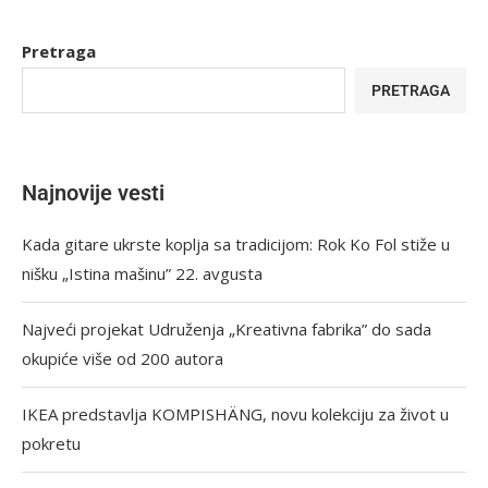
Pretraga
PRETRAGA
Najnovije vesti
Kada gitare ukrste koplja sa tradicijom: Rok Ko Fol stiže u
nišku „Istina mašinu” 22. avgusta
Najveći projekat Udruženja „Kreativna fabrika” do sada
okupiće više od 200 autora
IKEA predstavlja KOMPISHÄNG, novu kolekciju za život u
pokretu