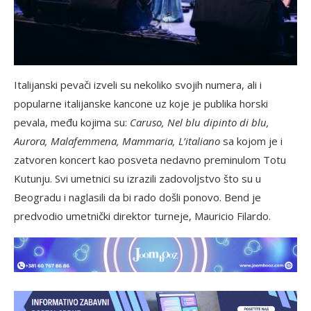
Italijanski pevači izveli su nekoliko svojih numera, ali i
popularne italijanske kancone uz koje je publika horski
pevala, među kojima su:
Caruso, Nel blu dipinto di blu,
Aurora, Malafemmena, Mammaria, L’italiano
sa kojom je i
zatvoren koncert kao posveta nedavno preminulom Totu
Kutunju. Svi umetnici su izrazili zadovoljstvo što su u
Beogradu i naglasili da bi rado došli ponovo. Bend je
predvodio umetnički direktor turneje, Mauricio Filardo.