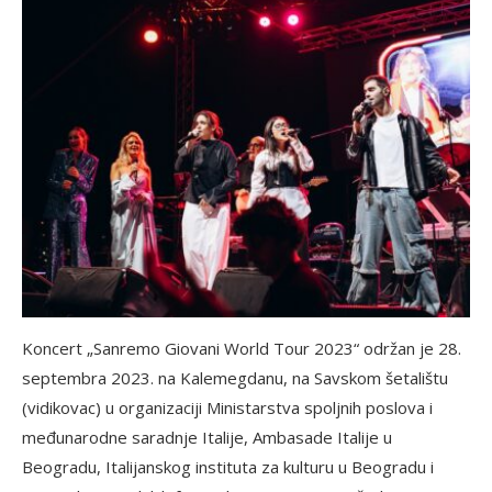
Koncert „Sanremo Giovani World Tour 2023“ održan je 28.
septembra 2023. na Kalemegdanu, na Savskom šetalištu
(vidikovac) u organizaciji Ministarstva spoljnih poslova i
međunarodne saradnje Italije, Ambasade Italije u
Beogradu, Italijanskog instituta za kulturu u Beogradu i