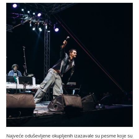
Najveće oduševljene okupljenih izazavale su pesme koje su