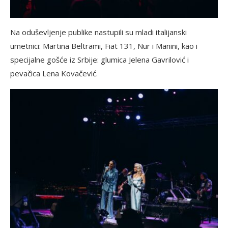
Na oduševljenje publike nastupili su mladi italijanski
umetnici: Martina Beltrami, Fiat 131, Nur i Manini, kao i
specijalne gošće iz Srbije: glumica Jelena Gavrilović i
pevačica Lena Kovačević.