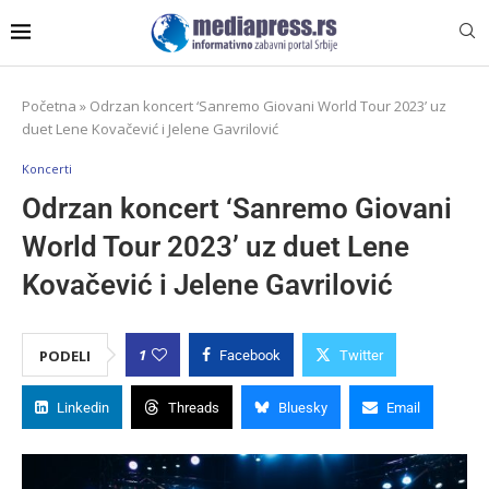
Početna
»
Odrzan koncert ‘Sanremo Giovani World Tour 2023’ uz
duet Lene Kovačević i Jelene Gavrilović
Koncerti
Odrzan koncert ‘Sanremo Giovani
World Tour 2023’ uz duet Lene
Kovačević i Jelene Gavrilović
1
PODELI
Facebook
Twitter
Linkedin
Threads
Bluesky
Email