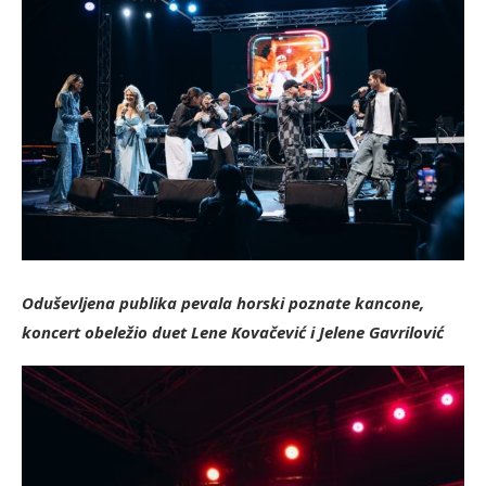
Oduševljena publika pevala horski poznate kancone,
koncert obeležio duet Lene Kovačević i Jelene Gavrilović