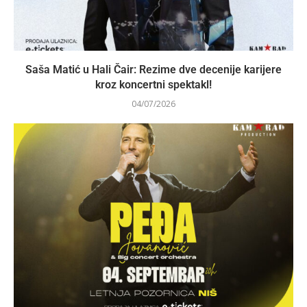
Saša Matić u Hali Čair: Rezime dve decenije karijere
kroz koncertni spektakl!
04/07/2026