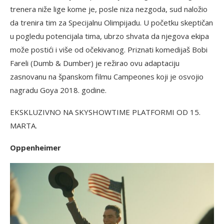
trenera niže lige kome je, posle niza nezgoda, sud naložio
da trenira tim za Specijalnu Olimpijadu. U početku skeptičan
u pogledu potencijala tima, ubrzo shvata da njegova ekipa
može postići i više od očekivanog. Priznati komedijaš Bobi
Fareli (Dumb & Dumber) je režirao ovu adaptaciju
zasnovanu na španskom filmu Campeones koji je osvojio
nagradu Goya 2018. godine.
EKSKLUZIVNO NA SKYSHOWTIME PLATFORMI OD 15.
MARTA.
Oppenheimer