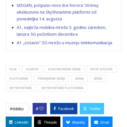
M3GAN, potpuno novo lice horora: Strimuj
ekskluzivno na SkyShowtime platformi od
ponedeljka 14. avgusta
A1, najbrža mobilna mreža 5. godinu zaredom,
lansira 5G početkom decembra
A1 „ostavio“ 3G mrežu u muzeju telekomunikacija
FILM
FILMOVI
KONTINUIRANE SERIJE
NOVE EPIZODE
PLATFORMA
PREMIJERNE SERIJE
SERIJA
SERIJE
SKYSHOWTIME
SKYSHOWTIME PLATFORMA
0
PODELI
Facebook
Twitter
Linkedin
Threads
Bluesky
Email