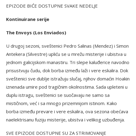
EPIZODE BIĆE DOSTUPNE SVAKE NEDELJE
Kontinuirane serije
The Envoys (Los Enviados)
U drugoj sezoni, sveštenici Pedro Salinas (Mendez) i Simon
Antekera (Silvestre) upliću se u mrežu misterije i ubistva u
jednom galicijskom manastiru. Tri slepe kaluđerice navodno
prisustvuju čudu, dok borba između laži i vere eskalira. Dok
sveštenici sve dublje istražuju slučaj, njihov domaćin Hoakin
iznenada umire pod tragičnim okolnostima. Sada upleteni u
duplu istragu, sveštenici se suočavaju ne samo sa
mističnom, već i sa mnogo prizemnijom istinom. Kako
borba između prevare i vere eskalira, ova sezona obećava
naelektrisanu fuziju misterije, ubistva i velikog uzbuđenja.
SVE EPIZODE DOSTUPNE SU ZA STRIMOVANJE