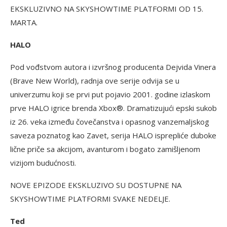
EKSKLUZIVNO NA SKYSHOWTIME PLATFORMI OD 15.
MARTA.
HALO
Pod vođstvom autora i izvršnog producenta Dejvida Vinera
(Brave New World), radnja ove serije odvija se u
univerzumu koji se prvi put pojavio 2001. godine izlaskom
prve HALO igrice brenda Xbox®. Dramatizujući epski sukob
iz 26. veka između čovečanstva i opasnog vanzemaljskog
saveza poznatog kao Zavet, serija HALO isprepliće duboke
lične priče sa akcijom, avanturom i bogato zamišljenom
vizijom budućnosti.
NOVE EPIZODE EKSKLUZIVO SU DOSTUPNE NA
SKYSHOWTIME PLATFORMI SVAKE NEDELJE.
Ted