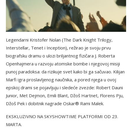
Legendarni Kristofer Nolan (The Dark Knight Trilogy,
Interstellar, Tenet i Inception), režirao je svoju prvu
biografsku dramu o ulozi briljantnog fizičara J. Roberta
Openhajmera u razvoju atomske bombe i njegovoj misiji
punoj paradoksa: da rizikuje svet kako bi ga sačuvao. Kilijan
Marfi igra proslavljenog naučnika, a pored njega u ovoj
epskoj drami se pojavljuju i sledeće zvezde: Robert Dauni
Junior, Met Dejmon, Emili Blant, Džoš Hartnet, Florens Pju,
Džoš Pek i dobitnik nagrade Oskar® Rami Malek.
EKSKLUZIVNO NA SKYSHOWTIME PLATFORMI OD 23.
MARTA.