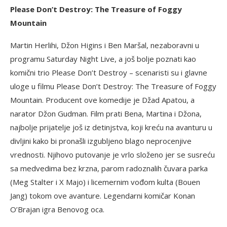
Please Don’t Destroy: The Treasure of Foggy
Mountain
Martin Herlihi, Džon Higins i Ben Maršal, nezaboravni u
programu Saturday Night Live, a još bolje poznati kao
komični trio Please Don’t Destroy – scenaristi su i glavne
uloge u filmu Please Don’t Destroy: The Treasure of Foggy
Mountain. Producent ove komedije je Džad Apatou, a
narator Džon Gudman. Film prati Bena, Martina i Džona,
najbolje prijatelje još iz detinjstva, koji kreću na avanturu u
divljini kako bi pronašli izgubljeno blago neprocenjive
vrednosti. Njihovo putovanje je vrlo složeno jer se susreću
sa medvedima bez krzna, parom radoznalih čuvara parka
(Meg Stalter i X Majo) i licemernim vođom kulta (Bouen
Jang) tokom ove avanture. Legendarni komičar Konan
O’Brajan igra Benovog oca.