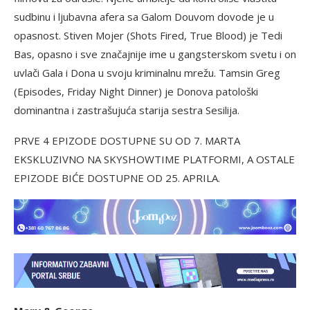
sudbinu i ljubavna afera sa Galom Douvom dovode je u
opasnost. Stiven Mojer (Shots Fired, True Blood) je Tedi
Bas, opasno i sve značajnije ime u gangsterskom svetu i on
uvlači Gala i Dona u svoju kriminalnu mrežu. Tamsin Greg
(Episodes, Friday Night Dinner) je Donova patološki
dominantna i zastrašujuća starija sestra Sesilija.
PRVE 4 EPIZODE DOSTUPNE SU OD 7. MARTA
EKSKLUZIVNO NA SKYSHOWTIME PLATFORMI, A OSTALE
EPIZODE BIĆE DOSTUPNE OD 25. APRILA.