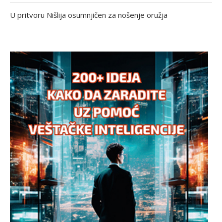
U pritvoru Nišlija osumnjičen za nošenje oružja