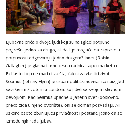
Ljubavna priča o dvoje ljudi koji su naizgled potpuno
pogrešni jedno za drugo, ali da li je moguće da zapravo u
potpunosti odgovaraju jedno drugom? Janet (Roisin
Gallagher) je glasna i urnebesna radnica supermarketa u
Belfastu koja ne mari ni za šta, čak ni za vlastiti život.
Seamus (Johnny Flynn) je urbani politički novinar sa naizgled
savršenim životom u Londonu koji deli sa svojom slavnom
devojkom. Kad Seamus upadne u Janetin svet (doslovno,
preko zida u njeno dvorište), oni se odmah posvađaju. Ali,
uskoro osete zbunjujuću privlačnost i postane jasno da se
između njih rađa ljubav.