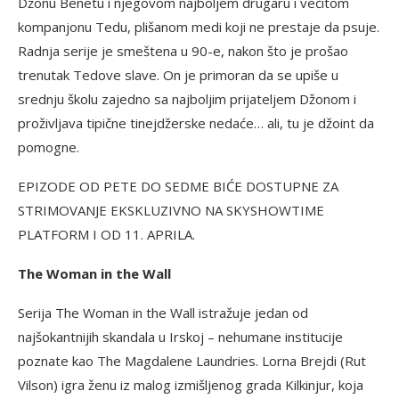
Džonu Benetu i njegovom najboljem drugaru i večitom
kompanjonu Tedu, plišanom medi koji ne prestaje da psuje.
Radnja serije je smeštena u 90-e, nakon što je prošao
trenutak Tedove slave. On je primoran da se upiše u
srednju školu zajedno sa najboljim prijateljem Džonom i
proživljava tipične tinejdžerske nedaće… ali, tu je džoint da
pomogne.
EPIZODE OD PETE DO SEDME BIĆE DOSTUPNE ZA
STRIMOVANJE EKSKLUZIVNO NA SKYSHOWTIME
PLATFORM I OD 11. APRILA.
The Woman in the Wall
Serija The Woman in the Wall istražuje jedan od
najšokantnijih skandala u Irskoj – nehumane institucije
poznate kao The Magdalene Laundries. Lorna Brejdi (Rut
Vilson) igra ženu iz malog izmišljenog grada Kilkinjur, koja