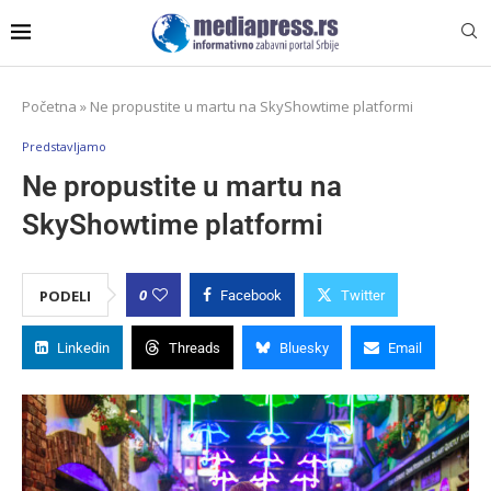
Početna
»
Ne propustite u martu na SkyShowtime platformi
Predstavljamo
Ne propustite u martu na
SkyShowtime platformi
0
PODELI
Facebook
Twitter
Linkedin
Threads
Bluesky
Email