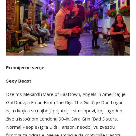
Premijerne serije
Sexy Beast
Džejms Mekardl (Mare of Easttown, Angels in America) je
Gal Douv, a Emun Eliot (The Rig, The Gold) je Don Logan.
Njih dvojica su najbolji prijatelji i sitni lopovi, koji lagodno
žive u istočnom Londonu 90-ih. Sara Grin (Bad Sisters,
Normal People) igra Didi Harison, neodoljivu zvezdu
filmova za odrasle. Njene ambicije da kontroliše vlastitu