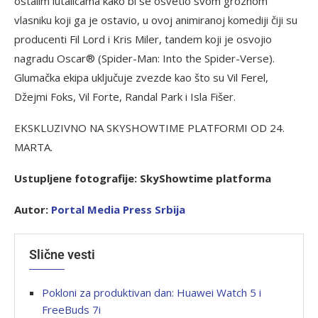
ostalim lutalicama kako bi se osvetio svom groznom
vlasniku koji ga je ostavio, u ovoj animiranoj komediji čiji su
producenti Fil Lord i Kris Miler, tandem koji je osvojio
nagradu Oscar® (Spider-Man: Into the Spider-Verse).
Glumačka ekipa uključuje zvezde kao što su Vil Ferel,
Džejmi Foks, Vil Forte, Randal Park i Isla Fišer.
EKSKLUZIVNO NA SKYSHOWTIME PLATFORMI OD 24.
MARTA.
Ustupljene fotografije: SkyShowtime platforma
Autor:
P
ortal Media Press Srbija
Slične vesti
Pokloni za produktivan dan: Huawei Watch 5 i
FreeBuds 7i