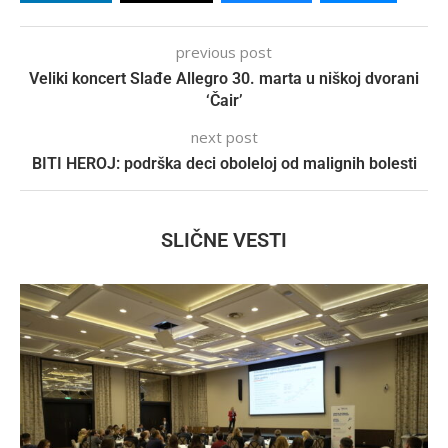
previous post
Veliki koncert Slađe Allegro 30. marta u niškoj dvorani
‘Čair’
next post
BITI HEROJ: podrška deci oboleloj od malignih bolesti
SLIČNE VESTI