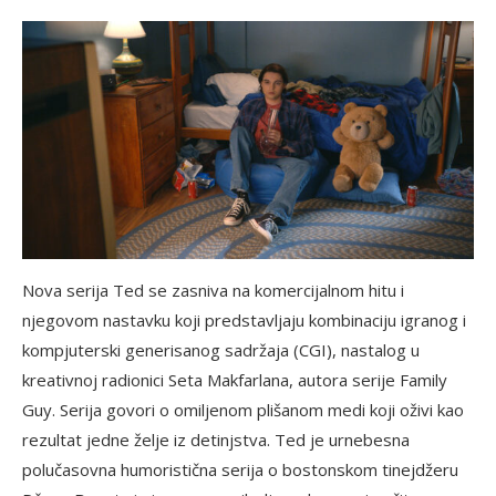
Nova serija Ted se zasniva na komercijalnom hitu i
njegovom nastavku koji predstavljaju kombinaciju igranog i
kompjuterski generisanog sadržaja (CGI), nastalog u
kreativnoj radionici Seta Makfarlana, autora serije Family
Guy. Serija govori o omiljenom plišanom medi koji oživi kao
rezultat jedne želje iz detinjstva. Ted je urnebesna
polučasovna humoristična serija o bostonskom tinejdžeru