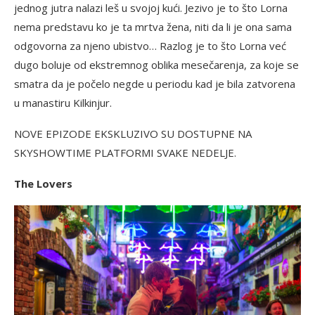
jednog jutra nalazi leš u svojoj kući. Jezivo je to što Lorna
nema predstavu ko je ta mrtva žena, niti da li je ona sama
odgovorna za njeno ubistvo… Razlog je to što Lorna već
dugo boluje od ekstremnog oblika mesečarenja, za koje se
smatra da je počelo negde u periodu kad je bila zatvorena
u manastiru Kilkinjur.
NOVE EPIZODE EKSKLUZIVO SU DOSTUPNE NA
SKYSHOWTIME PLATFORMI SVAKE NEDELJE.
The Lovers