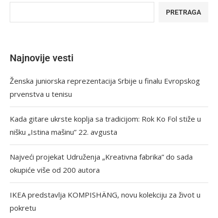
PRETRAGA
Najnovije vesti
Ženska juniorska reprezentacija Srbije u finalu Evropskog
prvenstva u tenisu
Kada gitare ukrste koplja sa tradicijom: Rok Ko Fol stiže u
nišku „Istina mašinu” 22. avgusta
Najveći projekat Udruženja „Kreativna fabrika” do sada
okupiće više od 200 autora
IKEA predstavlja KOMPISHÄNG, novu kolekciju za život u
pokretu