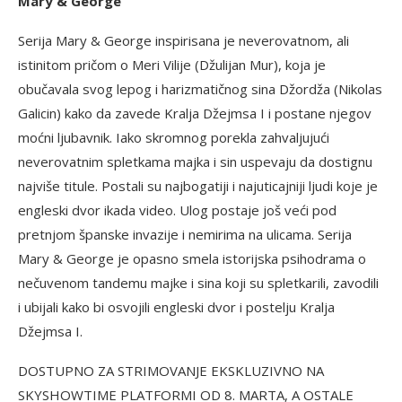
Mary & George
Serija Mary & George inspirisana je neverovatnom, ali
istinitom pričom o Meri Vilije (Džulijan Mur), koja je
obučavala svog lepog i harizmatičnog sina Džordža (Nikolas
Galicin) kako da zavede Kralja Džejmsa I i postane njegov
moćni ljubavnik. Iako skromnog porekla zahvaljujući
neverovatnim spletkama majka i sin uspevaju da dostignu
najviše titule. Postali su najbogatiji i najuticajniji ljudi koje je
engleski dvor ikada video. Ulog postaje još veći pod
pretnjom španske invazije i nemirima na ulicama. Serija
Mary & George je opasno smela istorijska psihodrama o
nečuvenom tandemu majke i sina koji su spletkarili, zavodili
i ubijali kako bi osvojili engleski dvor i postelju Kralja
Džejmsa I.
DOSTUPNO ZA STRIMOVANJE EKSKLUZIVNO NA
SKYSHOWTIME PLATFORMI OD 8. MARTA, A OSTALE