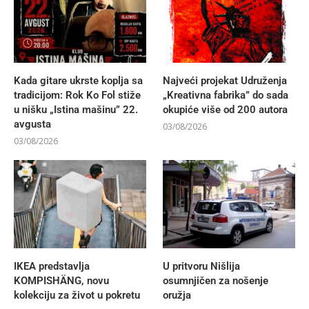
Kada gitare ukrste koplja sa
Najveći projekat Udruženja
tradicijom: Rok Ko Fol stiže
„Kreativna fabrika” do sada
u nišku „Istina mašinu” 22.
okupiće više od 200 autora
avgusta
03/08/2026
03/08/2026
IKEA predstavlja
U pritvoru Nišlija
KOMPISHÄNG, novu
osumnjičen za nošenje
kolekciju za život u pokretu
oružja