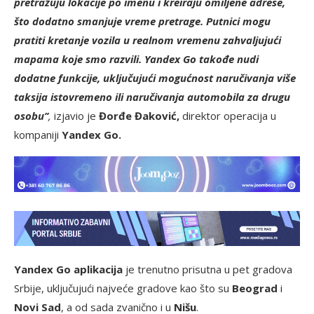
pretražuju lokacije po imenu i kreiraju omiljene adrese,
što dodatno smanjuje vreme pretrage. Putnici mogu
pratiti kretanje vozila u realnom vremenu zahvaljujući
mapama koje smo razvili. Yandex Go takođe nudi
dodatne funkcije, uključujući mogućnost naručivanja više
taksija istovremeno ili naručivanja automobila za drugu
osobu’’
,
izjavio je
Đorđe Đaković,
direktor operacija u
kompaniji
Yandex Go.
Yandex Go aplikacija
je trenutno prisutna u pet gradova
Srbije, uključujući najveće gradove kao što su
Beograd
i
Novi Sad
, a od sada zvanično i u
Nišu
.