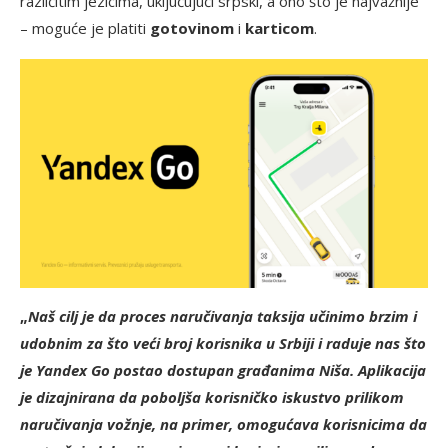
različitim jezicima, uključujući srpski, a ono što je najvažnije
– moguće je platiti
gotovinom
i
karticom
.
„
Naš cilj je da proces naručivanja taksija učinimo brzim i
udobnim za što veći broj korisnika u Srbiji i raduje nas što
je Yandex Go postao dostupan građanima Niša. Aplikacija
je dizajnirana da poboljša korisničko iskustvo prilikom
naručivanja vožnje, na primer, omogućava korisnicima da