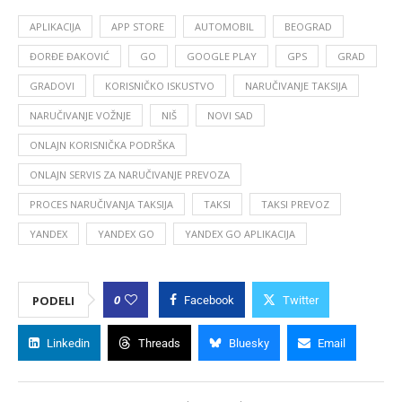
APLIKACIJA
APP STORE
AUTOMOBIL
BEOGRAD
ĐORĐE ĐAKOVIĆ
GO
GOOGLE PLAY
GPS
GRAD
GRADOVI
KORISNIČKO ISKUSTVO
NARUČIVANJE TAKSIJA
NARUČIVANJE VOŽNJE
NIŠ
NOVI SAD
ONLAJN KORISNIČKA PODRŠKA
ONLAJN SERVIS ZA NARUČIVANJE PREVOZA
PROCES NARUČIVANJA TAKSIJA
TAKSI
TAKSI PREVOZ
YANDEX
YANDEX GO
YANDEX GO APLIKACIJA
0
PODELI
Facebook
Twitter
Linkedin
Threads
Bluesky
Email