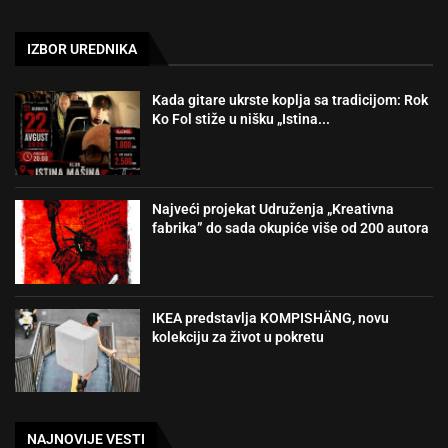
IZBOR UREDNIKA
Kada gitare ukrste koplja sa tradicijom: Rok
Ko Fol stiže u nišku „Istina...
Najveći projekat Udruženja „Kreativna
fabrika” do sada okupiće više od 200 autora
IKEA predstavlja KOMPISHÄNG, novu
kolekciju za život u pokretu
NAJNOVIJE VESTI