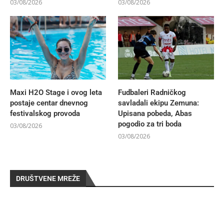
03/08/2026
03/08/2026
Maxi H2O Stage i ovog leta
Fudbaleri Radničkog
postaje centar dnevnog
savladali ekipu Zemuna:
festivalskog provoda
Upisana pobeda, Abas
pogodio za tri boda
03/08/2026
03/08/2026
DRUŠTVENE MREŽE