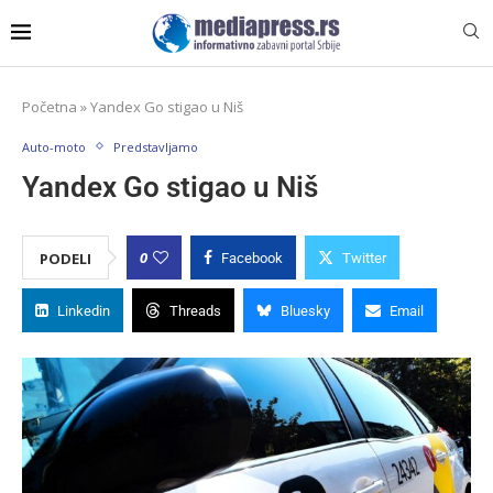
Početna
»
Yandex Go stigao u Niš
Auto-moto
Predstavljamo
Yandex Go stigao u Niš
0
PODELI
Facebook
Twitter
Linkedin
Threads
Bluesky
Email