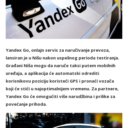
Yandex Go, onlajn servis za naručivanje prevoza,
lansiran je u Nišu nakon uspešnog perioda testiranja.
Građani Niša mogu da naruče taksi putem mobilnih
uređaja, a aplikacija će automatski odrediti
korisnikovu poziciju koristeći GPS i pronaći vozača
koji će stići u najoptimalnijem vremenu. Za partnere,
Yandex Go će omogućiti više narudžbina i prilike za
povećanje prihoda.