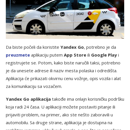
Da biste počeli da koristite
Yandex Go
, potrebno je da
preuzmete
aplikaciju putem
App Store
ili
Google Play
i
registrujete se. Potom, kako biste naručili taksi, potrebno
je da unesete adrese ili naziv mesta polaska i odredišta.
Aplikacija će prikazati okvirnu cenu vožnje, opis vozila i alat
za komunikaciju sa vozačem.
Yandex Go aplikacija
takođe ima onlajn korisničku podršku
koja radi 24 časa. U aplikaciji možete postaviti pitanje ili
prijaviti problem, na primer, ako ste nešto zaboravili u
automobilu. Sa druge strane, aplikacija je dostupna na