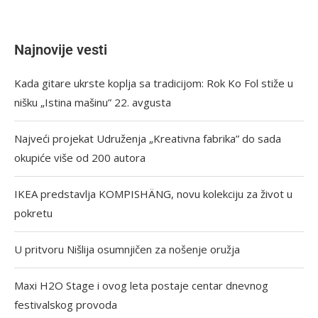
Najnovije vesti
Kada gitare ukrste koplja sa tradicijom: Rok Ko Fol stiže u
nišku „Istina mašinu” 22. avgusta
Najveći projekat Udruženja „Kreativna fabrika” do sada
okupiće više od 200 autora
IKEA predstavlja KOMPISHÄNG, novu kolekciju za život u
pokretu
U pritvoru Nišlija osumnjičen za nošenje oružja
Maxi H2O Stage i ovog leta postaje centar dnevnog
festivalskog provoda