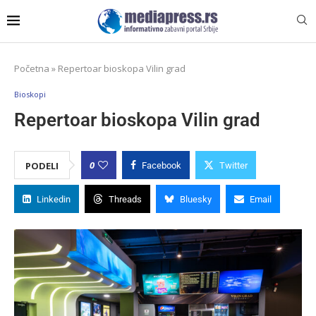
Početna
»
Repertoar bioskopa Vilin grad
Bioskopi
Repertoar bioskopa Vilin grad
0
PODELI
Facebook
Twitter
Linkedin
Threads
Bluesky
Email