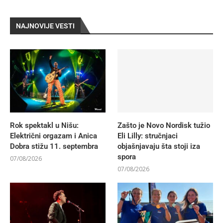
NAJNOVIJE VESTI
Rok spektakl u Nišu:
Zašto je Novo Nordisk tužio
Električni orgazam i Anica
Eli Lilly: stručnjaci
Dobra stižu 11. septembra
objašnjavaju šta stoji iza
spora
07/08/2026
07/08/2026