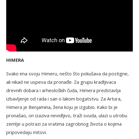
HIMERA
Svako ima svoju Himeru, nešto što pokušava da postigne,
ali nikad ne uspeva da pronađe. Za grupu kradljivaca
drevnih dobara i arheoloških čuda, Himera predstavlja
izbavljenje od rada i san o lakom bogatstvu. Za Artura,
Himera je Benjamina, žena koju je izgubio. Kako bi je
pronašao, on izaziva nevidljivo, traži svuda, ulazi u utrobu
zemlje u potrazi za vratima zagrobnog života o kojima
pripovedaju mitovi.