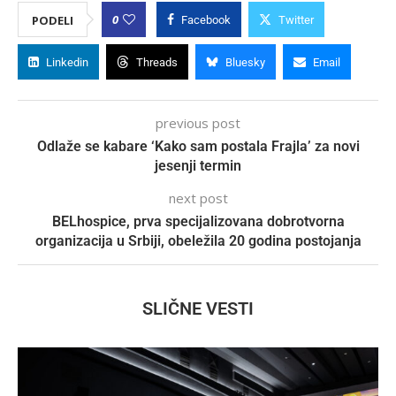
0
PODELI
Facebook
Twitter
Linkedin
Threads
Bluesky
Email
previous post
Odlaže se kabare ‘Kako sam postala Frajla’ za novi
jesenji termin
next post
BELhospice, prva specijalizovana dobrotvorna
organizacija u Srbiji, obeležila 20 godina postojanja
SLIČNE VESTI