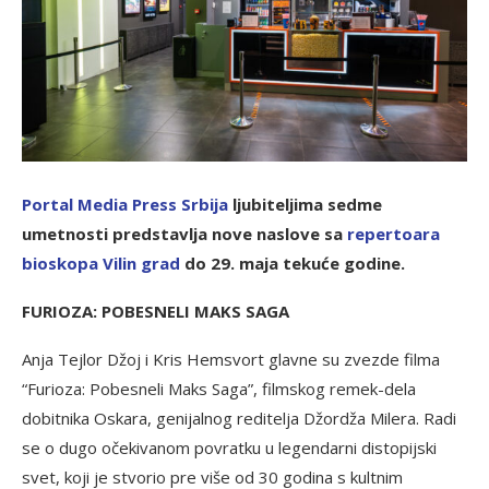
P
ortal Media Press Srbija
ljubiteljima sedme
umetnosti predstavlja nove naslove sa
r
epertoara
bioskopa Vilin grad
do 29. maja tekuće godine.
FURIOZA: POBESNELI MAKS SAGA
Anja Tejlor Džoj i Kris Hemsvort glavne su zvezde filma
“Furioza: Pobesneli Maks Saga”, filmskog remek-dela
dobitnika Oskara, genijalnog reditelja Džordža Milera. Radi
se o dugo očekivanom povratku u legendarni distopijski
svet, koji je stvorio pre više od 30 godina s kultnim