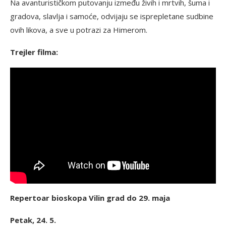
Na avanturističkom putovanju između živih i mrtvih, šuma i
gradova, slavlja i samoće, odvijaju se isprepletane sudbine
ovih likova, a sve u potrazi za Himerom.
Trejler filma:
Repertoar bioskopa Vilin grad do 29. maja
Petak, 24. 5.