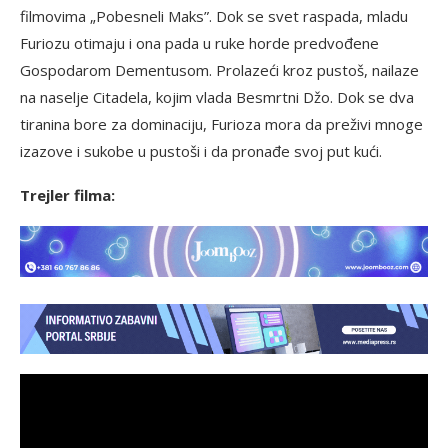
filmovima „Pobesneli Maks”. Dok se svet raspada, mladu
Furiozu otimaju i ona pada u ruke horde predvođene
Gospodarom Dementusom. Prolazeći kroz pustoš, nailaze
na naselje Citadela, kojim vlada Besmrtni Džo. Dok se dva
tiranina bore za dominaciju, Furioza mora da preživi mnoge
izazove i sukobe u pustoši i da pronađe svoj put kući.
Trejler filma: