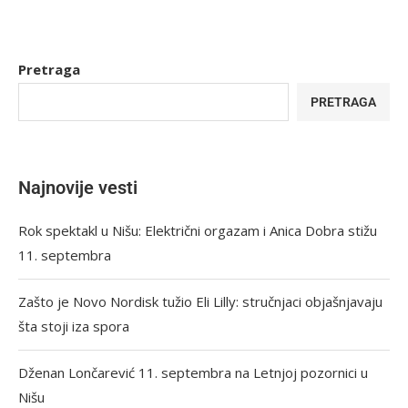
Pretraga
PRETRAGA
Najnovije vesti
Rok spektakl u Nišu: Električni orgazam i Anica Dobra stižu
11. septembra
Zašto je Novo Nordisk tužio Eli Lilly: stručnjaci objašnjavaju
šta stoji iza spora
Dženan Lončarević 11. septembra na Letnjoj pozornici u
Nišu