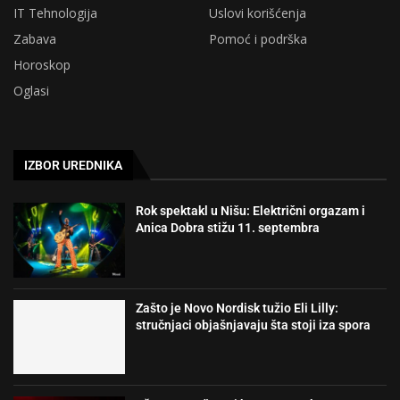
IT Tehnologija
Uslovi korišćenja
Zabava
Pomoć i podrška
Horoskop
Oglasi
IZBOR UREDNIKA
Rok spektakl u Nišu: Električni orgazam i
Anica Dobra stižu 11. septembra
Zašto je Novo Nordisk tužio Eli Lilly:
stručnjaci objašnjavaju šta stoji iza spora