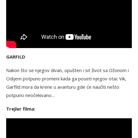
GARFILD
Nakon što se njegov divan, opušten i sit život sa Džonom i
Odijem potpuno promeni kada ga poseti njegov otac Vik,
Garfild mora da krene u avanturu gde će naučiti nešto
potpuno neočekivano…
Trejler filma: