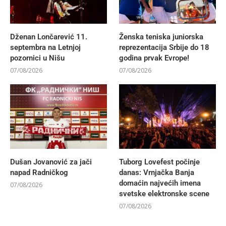
Dženan Lončarević 11.
Ženska teniska juniorska
septembra na Letnjoj
reprezentacija Srbije do 18
pozornici u Nišu
godina prvak Evrope!
07/08/2026
07/08/2026
Dušan Jovanović za jači
Tuborg Lovefest počinje
napad Radničkog
danas: Vrnjačka Banja
domaćin najvećih imena
07/08/2026
svetske elektronske scene
07/08/2026