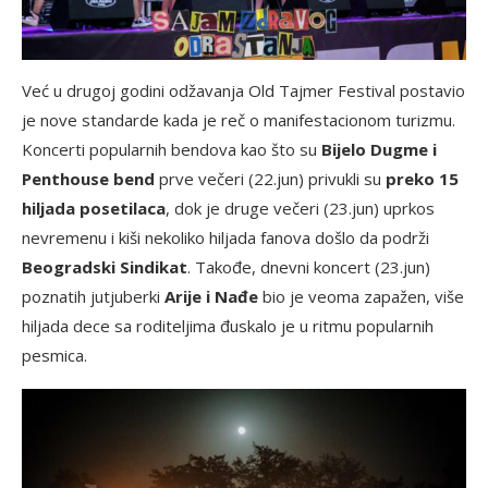
Već u drugoj godini odžavanja Old Tajmer Festival postavio
je nove standarde kada je reč o manifestacionom turizmu.
Koncerti popularnih bendova kao što su
Bijelo Dugme i
Penthouse bend
prve večeri (22.jun) privukli su
preko 15
hiljada posetilaca
, dok je druge večeri (23.jun) uprkos
nevremenu i kiši nekoliko hiljada fanova došlo da podrži
Beogradski Sindikat
. Takođe, dnevni koncert (23.jun)
poznatih jutjuberki
Arije i Nađe
bio je veoma zapažen, više
hiljada dece sa roditeljima đuskalo je u ritmu popularnih
pesmica.