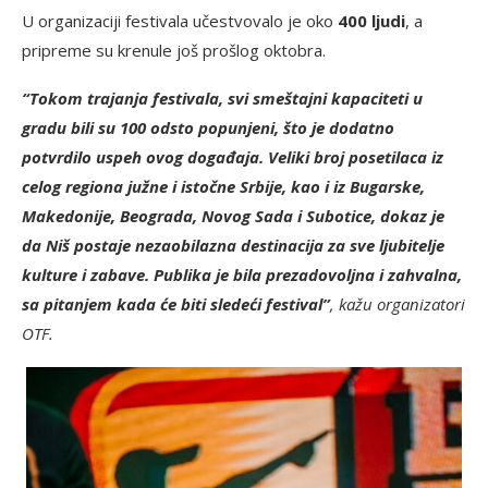
U organizaciji festivala učestvovalo je oko
400 ljudi
, a
pripreme su krenule još prošlog oktobra.
“Tokom trajanja festivala, svi smeštajni kapaciteti u
gradu bili su 100 odsto popunjeni, što je dodatno
potvrdilo uspeh ovog događaja. Veliki broj posetilaca iz
celog regiona južne i istočne Srbije, kao i iz Bugarske,
Makedonije, Beograda, Novog Sada i Subotice, dokaz je
da Niš postaje nezaobilazna destinacija za sve ljubitelje
kulture i zabave. Publika je bila prezadovoljna i zahvalna,
sa pitanjem kada će biti sledeći festival”
, kažu organizatori
OTF.