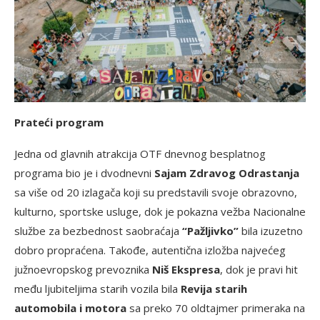
Prateći program
Jedna od glavnih atrakcija OTF dnevnog besplatnog
programa bio je i dvodnevni
Sajam Zdravog Odrastanja
sa više od 20 izlagača koji su predstavili svoje obrazovno,
kulturno, sportske usluge, dok je pokazna vežba Nacionalne
službe za bezbednost saobraćaja
“Pažljivko”
bila izuzetno
dobro propraćena. Takođe, autentična izložba najvećeg
južnoevropskog prevoznika
Niš Ekspresa
, dok je pravi hit
među ljubiteljima starih vozila bila
Revija starih
automobila i motora
sa preko 70 oldtajmer primeraka na