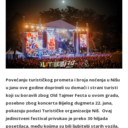
Povećanju turističkog prometa i broja noćenja u Nišu
u junu ove godine doprineli su domaći i strani turisti
koji su boravili zbog Old Tajmer Festa u ovom gradu,
posebno zbog koncerta Bijelog dugmeta 22. juna,
pokazuju podaci Turističke organizacije Niš. Ovaj
jedinstveni festival privukao je preko 30 hiljada
posetilaca, među kojima su bili ljubitelji starih vozila,