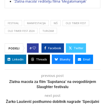
‘Zlatna macola’ reditelju filma ‘Megalomanijak’
FESTIVAL
MANIFESTACIJA
NIŠ
OLD TIMER FEST
OLD TIMER FEST 2024
TURIZAM
0
PODELI
Facebook
Twitter
Linkedin
Threads
Bluesky
Email
previous post
Zlatna macola za film ‘Supstanca’ na ovogodišnjem
Slaughter festivalu
next post
Žarko Laušević posthumno dobitnik nagrade ‘Specijalni