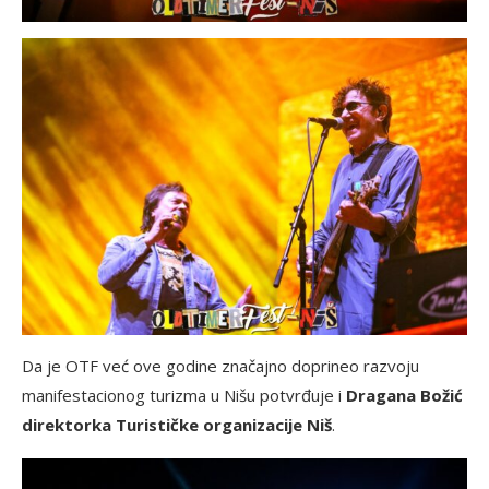
Da je OTF već ove godine značajno doprineo razvoju
manifestacionog turizma u Nišu potvrđuje i
Dragana Božić
direktorka Turističke organizacije Niš
.