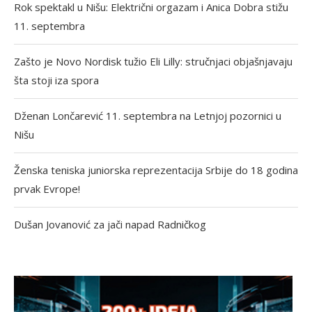
Rok spektakl u Nišu: Električni orgazam i Anica Dobra stižu
11. septembra
Zašto je Novo Nordisk tužio Eli Lilly: stručnjaci objašnjavaju
šta stoji iza spora
Dženan Lončarević 11. septembra na Letnjoj pozornici u
Nišu
Ženska teniska juniorska reprezentacija Srbije do 18 godina
prvak Evrope!
Dušan Jovanović za jači napad Radničkog