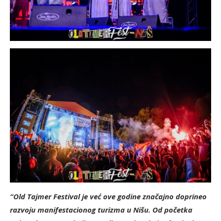
“Old Tajmer Festival je već ove godine značajno doprineo
razvoju manifestacionog turizma u Nišu. Od početka