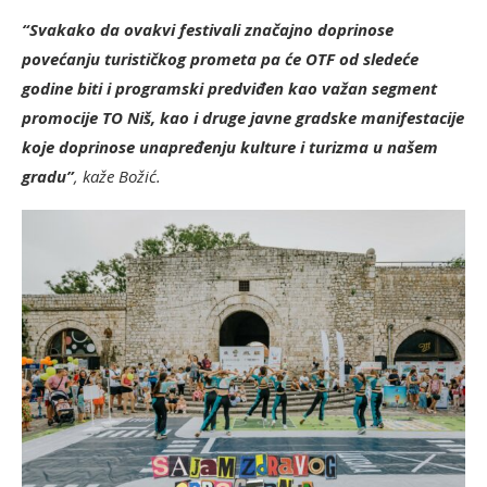
“Svakako da ovakvi festivali značajno doprinose
povećanju turističkog prometa pa će OTF od sledeće
godine biti i programski predviđen kao važan segment
promocije TO Niš, kao i druge javne gradske manifestacije
koje doprinose unapređenju kulture i turizma u našem
gradu”
, kaže Božić.