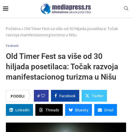
Početna
»
Old Timer Fest sa više od 30 hiljada posetilaca: Točak
razvoja manifestacionog turizma u Nišu
Festivali
Old Timer Fest sa više od 30
hiljada posetilaca: Točak razvoja
manifestacionog turizma u Nišu
0
PODELI
Facebook
Twitter
Linkedin
Threads
Bluesky
Email