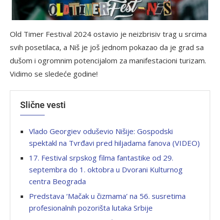
Old Timer Festival 2024 ostavio je neizbrisiv trag u srcima
svih posetilaca, a Niš je još jednom pokazao da je grad sa
dušom i ogromnim potencijalom za manifestacioni turizam.
Vidimo se sledeće godine!
Slične vesti
Vlado Georgiev oduševio Nišije: Gospodski
spektakl na Tvrđavi pred hiljadama fanova (VIDEO)
17. Festival srpskog filma fantastike od 29.
septembra do 1. oktobra u Dvorani Kulturnog
centra Beograda
Predstava ‘Mačak u čizmama’ na 56. susretima
profesionalnih pozorišta lutaka Srbije