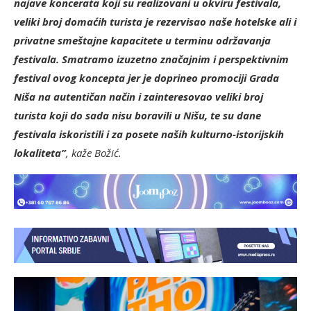
najave koncerata koji su realizovani u okviru festivala,
veliki broj domaćih turista je rezervisao naše hotelske ali i
privatne smeštajne kapacitete u terminu održavanja
festivala. Smatramo izuzetno značajnim i perspektivnim
festival ovog koncepta jer je doprineo promociji Grada
Niša na autentičan način i zainteresovao veliki broj
turista koji do sada nisu boravili u Nišu, te su dane
festivala iskoristili i za posete naših kulturno-istorijskih
lokaliteta”
, kaže Božić.