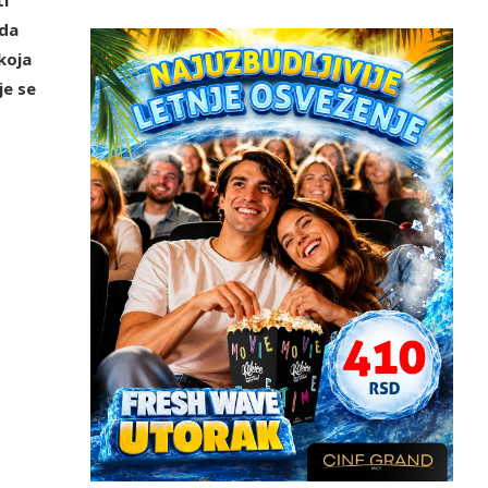
 da
koja
je se