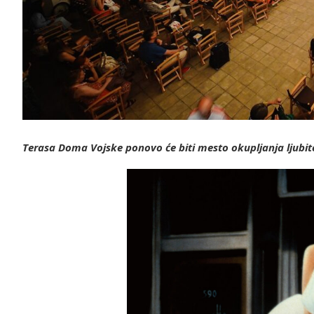
Terasa Doma Vojske ponovo će biti mesto okupljanja ljubi