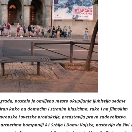
 grada, postalo je omiljeno mesto okupljanja ljubitelja sedme
aziran kako na domaćim i stranim klasicima, tako i na filmskim
evropske i svetske produkcije, predstavlja pravo zadovoljstvo.
partnerima kompaniji A1 Srbija i Domu Vojske, nastavlja da živi 