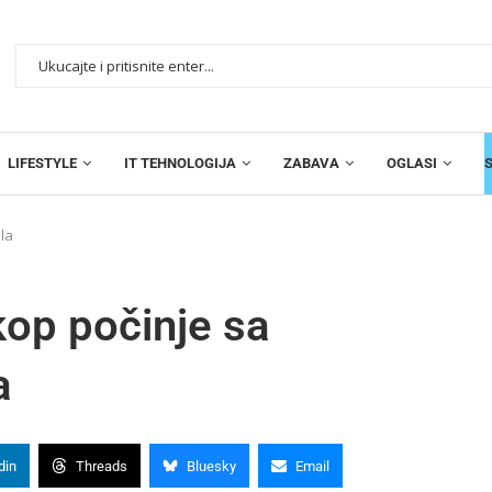
LIFESTYLE
IT TEHNOLOGIJA
ZABAVA
OGLASI
ula
kop počinje sa
a
din
Threads
Bluesky
Email