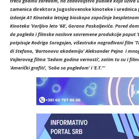
treću godinu zaredom, na zadovoljstvo publike koja uživa
zamenica direktora Jugoslovenske kinoteke i urednica
izdanje A1 Kinoteka letnjeg bioskopa započinje besplatnom 
Kinoteka ’Varljivo leto ’68’, Gorana Paskaljevića. Pored do
da pogleda i filmske naslove savremene produkcije poput ’Ene
potpisuje Rodrigo Sorogojen, višestruko nagrađivani film ’T
di Stefano, ’Bartonovu akademiju’ Aleksander Pejna i mnog
Vajlerovog filma ’Sedam godina vernosti’, zatim tu su i filmo
’Američki grafiti’, ’Soba sa pogledom’ i ’E.T.’“