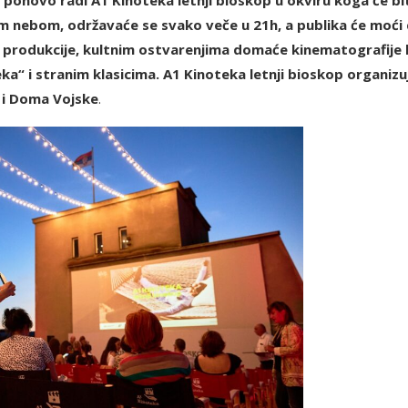
im nebom, održavaće se svako veče u 21h, a publika će moći
 produkcije, kultnim ostvarenjima domaće kinematografije 
ka“ i stranim klasicima. A1 Kinoteka letnji bioskop organizu
a i Doma Vojske
.