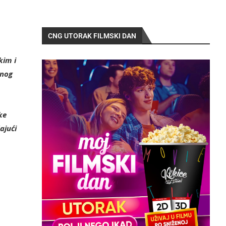
CNG UTORAK FILMSKI DAN
kim i
vnog
ke
ajući