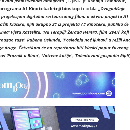
 u ovom jedinstvenom ambijentu“
, izjavila je
Ksenija Zelenović,
 programa A1 Kinoteka letnji bioskop
i dodala:
„Ovogodišnje
projekcijom digitalno restaurisanog filma u okviru projekta A1
maćih klasika, njih ukupno 21 iz projekta A1 Kinoteka, publika će
a’ Pjera Kastelita, ’Na Terapiji’ Žerada Herera, film ’Zveri’ koji
rougao tuge’, Rubena Oslunda, ’Poslednja noć ljubavi’ u režiji An
e druge. Četvrtkom će na repertoaru biti klasici poput čuvenog
vi ’Praznik u Rimu’, ’Vatrene kočije’, ’Talentovani gospodin Ripli’