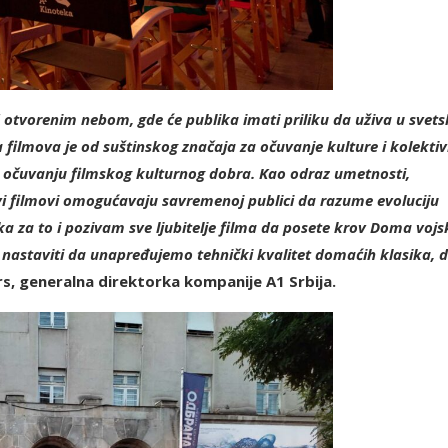
otvorenim nebom, gde će publika imati priliku da uživa u svets
a filmova je od suštinskog značaja za očuvanje kulture i kolekti
u očuvanju filmskog kulturnog dobra. Kao odraz umetnosti,
vi filmovi omogućavaju savremenoj publici da razume evoluciju
ika za to i pozivam sve ljubitelje filma da posete krov Doma vojs
nastaviti da unapređujemo tehnički kvalitet domaćih klasika, d
rs, generalna direktorka kompanije A1 Srbija.