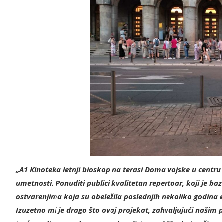
„A1 Kinoteka letnji bioskop na terasi Doma vojske u centru
umetnosti. Ponuditi publici kvalitetan repertoar, koji je b
ostvarenjima koja su obeležila poslednjih nekoliko godina 
Izuzetno mi je drago što ovaj projekat, zahvaljujući našim 