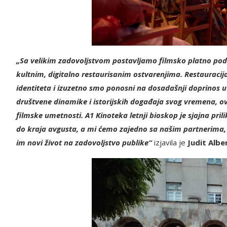
„Sa velikim zadovoljstvom postavljamo filmsko platno pod 
kultnim, digitalno restaurisanim ostvarenjima. Restauracij
identiteta i izuzetno smo ponosni na dosadašnji doprinos 
društvene dinamike i istorijskih događaja svog vremena, o
filmske umetnosti. A1 Kinoteka letnji bioskop je sjajna pril
do kraja avgusta, a mi ćemo zajedno sa našim partnerima, 
im novi život na zadovoljstvo publike“
izjavila je
Judit Albe