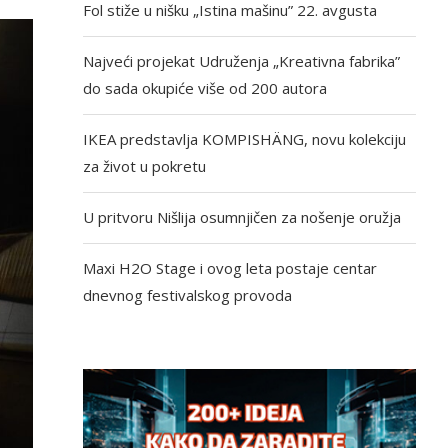
Fol stiže u nišku „Istina mašinu” 22. avgusta
Najveći projekat Udruženja „Kreativna fabrika”
do sada okupiće više od 200 autora
IKEA predstavlja KOMPISHÄNG, novu kolekciju
za život u pokretu
U pritvoru Nišlija osumnjičen za nošenje oružja
Maxi H2O Stage i ovog leta postaje centar
dnevnog festivalskog provoda