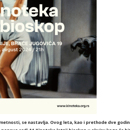
umetnosti, se nastavlja. Ovog leta, kao i prethode dve godin
a ponovo radi A1 Kinoteka letnji bioskop u okviru koga će bi