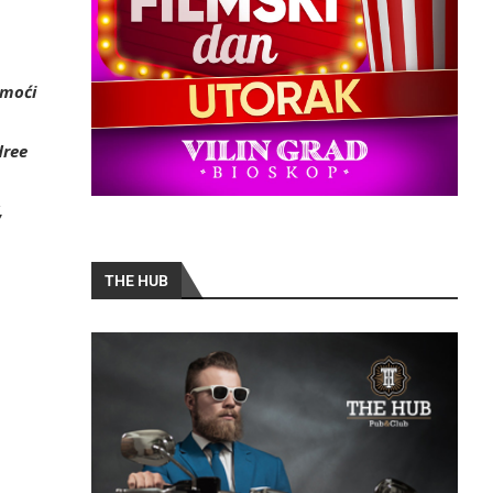
 moći
dree
,
THE HUB