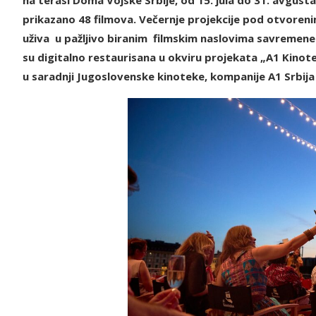
prikazano 48 filmova. Večernje projekcije pod otvoren
uživa u pažljivo biranim filmskim naslovima savremene
su digitalno restaurisana u okviru projekata „A1 Kinote
u saradnji Jugoslovenske kinoteke, kompanije A1 Srbij