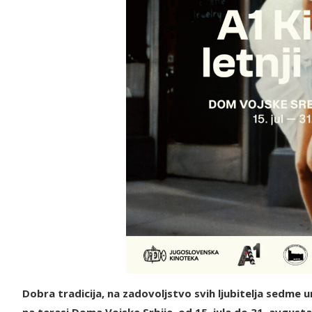
Dobra tradicija, na zadovoljstvo svih ljubitelja sedme 
na terasi Doma Vojske Srbije, od 15. jula do 31. avgust