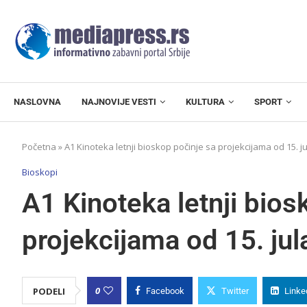
NASLOVNA
NAJNOVIJE VESTI
KULTURA
SPORT
Početna
»
A1 Kinoteka letnji bioskop počinje sa projekcijama od 15. j
Bioskopi
A1 Kinoteka letnji bios
projekcijama od 15. jul
0
PODELI
Facebook
Twitter
Linke