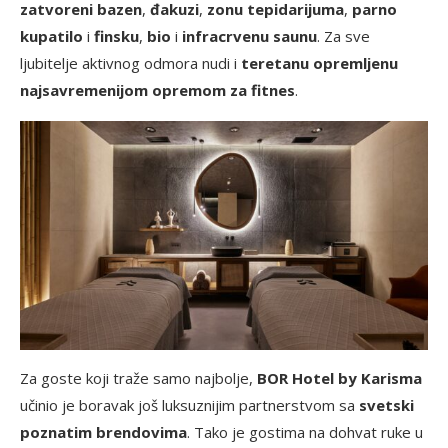
zatvoreni bazen
,
đakuzi
,
zonu tepidarijuma
,
parno
kupatilo
i
finsku
,
bio
i
infracrvenu saunu
. Za sve
ljubitelje aktivnog odmora nudi i
teretanu opremljenu
najsavremenijom opremom za fitnes
.
Za goste koji traže samo najbolje,
BOR Hotel by Karisma
učinio je boravak još luksuznijim partnerstvom sa
svetski
poznatim brendovima
. Tako je gostima na dohvat ruke u