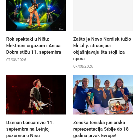
Rok spektakl u Nišu:
Zašto je Novo Nordisk tužio
Električni orgazam i Anica
Eli Lilly: stručnjaci
Dobra stižu 11. septembra
objašnjavaju šta stoji iza
spora
07/08/2026
07/08/2026
Dženan Lončarević 11.
Ženska teniska juniorska
septembra na Letnjoj
reprezentacija Srbije do 18
pozornici u Nišu
godina prvak Evrope!