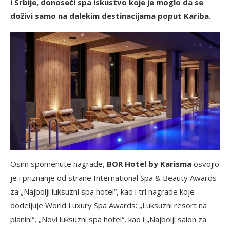
i Srbije, donoseći spa iskustvo koje je moglo da se
doživi samo na dalekim destinacijama poput Kariba.
Osim spomenute nagrade,
BOR Hotel by Karisma
osvojio
je i priznanje od strane International Spa & Beauty Awards
za „Najbolji luksuzni spa hotel“, kao i tri nagrade koje
dodeljuje World Luxury Spa Awards: „Luksuzni resort na
planini“, „Novi luksuzni spa hotel“, kao i „Najbolji salon za