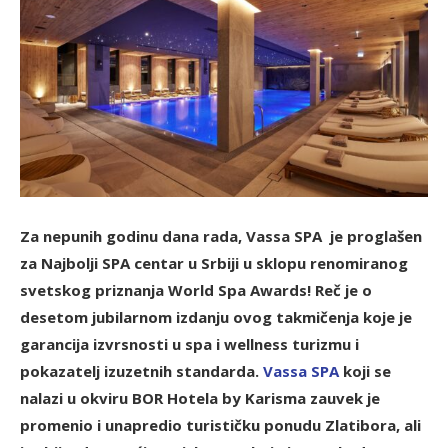
Za nepunih godinu dana rada, Vassa SPA je proglašen
za Najbolji SPA centar u Srbiji u sklopu renomiranog
svetskog priznanja World Spa Awards! Reč je o
desetom jubilarnom izdanju ovog takmičenja koje je
garancija izvrsnosti u spa i wellness turizmu i
pokazatelj izuzetnih standarda.
V
assa SPA
koji se
nalazi u okviru BOR Hotela by Karisma zauvek je
promenio i unapredio turističku ponudu Zlatibora, ali