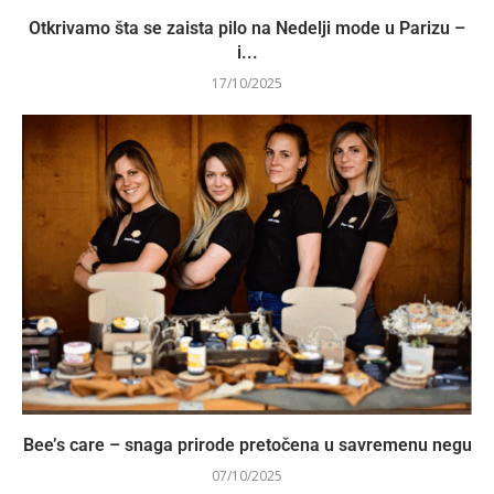
Otkrivamo šta se zaista pilo na Nedelji mode u Parizu –
i...
17/10/2025
Bee’s care – snaga prirode pretočena u savremenu negu
07/10/2025