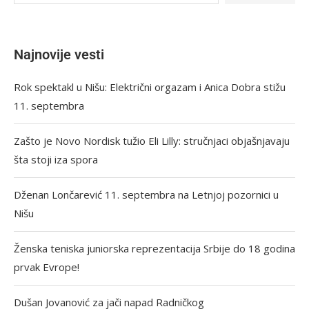
Najnovije vesti
Rok spektakl u Nišu: Električni orgazam i Anica Dobra stižu
11. septembra
Zašto je Novo Nordisk tužio Eli Lilly: stručnjaci objašnjavaju
šta stoji iza spora
Dženan Lončarević 11. septembra na Letnjoj pozornici u
Nišu
Ženska teniska juniorska reprezentacija Srbije do 18 godina
prvak Evrope!
Dušan Jovanović za jači napad Radničkog