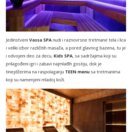
Jedinstveni
Vassa SPA
nudi i raznovrsne tretmane tela i lica
i veliki izbor različitih masaža, a pored glavnog bazena, tu je
i odvojeni deo za decu,
Kids SPA
, sa sadržajima koji su
prilagođeni igri i zabavi najmlađih gostiju, dok je
tinejdžerima na raspolaganju
TEEN menu
sa tretmanima
koji su namenjeni mladoj koži.