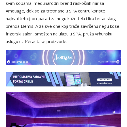
svim sobama, međunarodni brend raskošnih mirisa –
Amouage, dok se za tretmane u SPA centru koriste
najkvalitetniji preparati za negu kože tela i lica britanskog
brenda Elemis. A za sve one koji traže savršenu negu kose,
frizerski salon, smešten na ulazu u SPA, pruža vrhunsku
uslugu uz Kérastase proizvode.