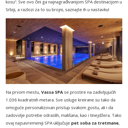
kosu“. Sve ovo čini ga najnagrađivanijom SPA destinacijom u
Srbiji, a razlozi za to su brojni, saznajte ih u nastavku!
Na prvom mestu,
Vassa SPA
se prostire na zadivljujućih
1.036 kvadratnih metara. Sve usluge kreirane su tako da
omoguće personalizovan pristup svakom gostu, ali i da
zadovolje potrebe odraslih, mališana, kao i tinejdžera. Tako
ovaj najsavremeniji SPA uključuje
pet soba za tretmane
,