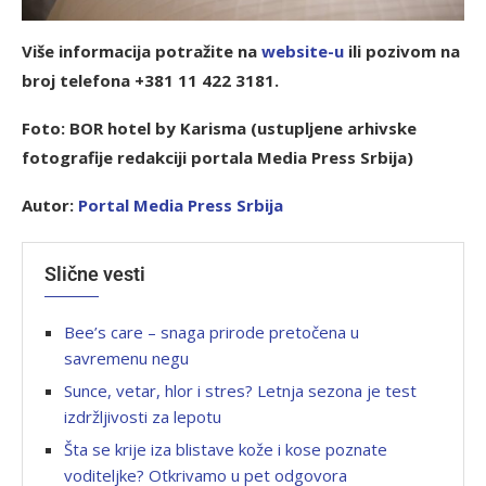
Više informacija potražite na
w
ebsite-u
ili pozivom na
broj telefona +381 11 422 3181.
Foto: BOR hotel by Karisma (ustupljene arhivske
fotografije redakciji portala Media Press Srbija)
Autor:
Portal
Media Pres
s Srbija
Slične vesti
Bee’s care – snaga prirode pretočena u
savremenu negu
Sunce, vetar, hlor i stres? Letnja sezona je test
izdržljivosti za lepotu
Šta se krije iza blistave kože i kose poznate
voditeljke? Otkrivamo u pet odgovora