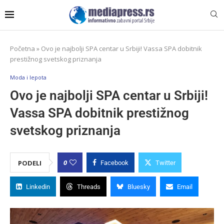
Početna
»
Ovo je najbolji SPA centar u Srbiji! Vassa SPA dobitnik
prestižnog svetskog priznanja
Moda i lepota
Ovo je najbolji SPA centar u Srbiji!
Vassa SPA dobitnik prestižnog
svetskog priznanja
0
PODELI
Facebook
Twitter
Linkedin
Threads
Bluesky
Email