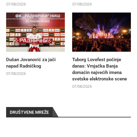
07/08/2026
07/08/2026
Dušan Jovanović za jači
Tuborg Lovefest počinje
napad Radničkog
danas: Vrnjačka Banja
domaćin najvećih imena
07/08/2026
svetske elektronske scene
07/08/2026
DRUŠTVENE MREŽE