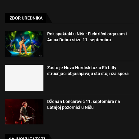
IZBOR UREDNIKA
Rok spektakl u Nišu: Električni orgazam i
Anica Dobra stižu 11. septembra
Zašto je Novo Nordisk tužio Eli Lilly:
stručnjaci objašnjavaju šta stoji iza spora
Dženan Lončarević 11. septembra na
Letnjoj pozornici u Nišu