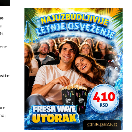
ne
u
i.
jene
e
osite
are
moj