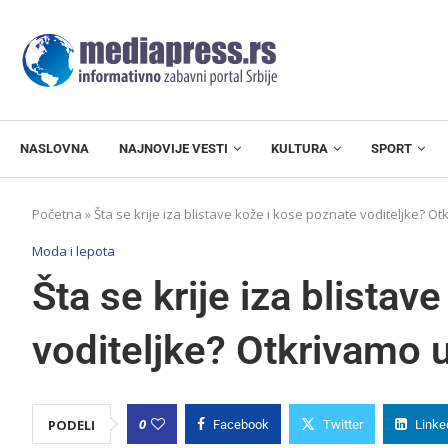
NASLOVNA
NAJNOVIJE VESTI
KULTURA
SPORT
Početna
»
Šta se krije iza blistave kože i kose poznate voditeljke? 
Moda i lepota
Šta se krije iza blistav
voditeljke? Otkrivamo 
0
PODELI
Facebook
Twitter
Linke