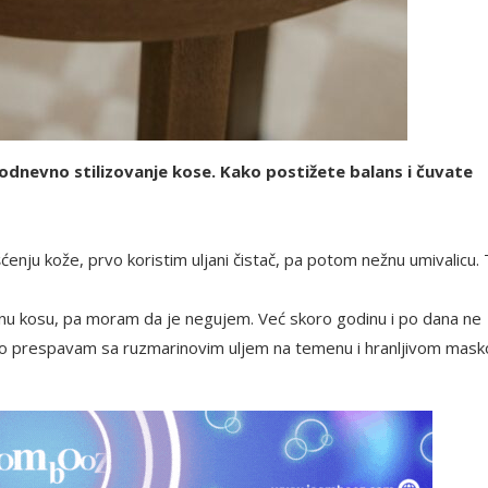
dnevno stilizovanje kose. Kako postižete balans i čuvate
ćenju kože, prvo koristim uljani čistač, pa potom nežnu umivalicu. 
nu kosu, pa moram da je negujem. Već skoro godinu i po dana ne
jno prespavam sa ruzmarinovim uljem na temenu i hranljivom mas