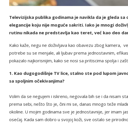
Televizijska publika godinama je navikla da je gleda s
elegancije koju nije moguće sakriti. Iako je mnogi doživ
rutinu nikada ne predstavlja kao teret, već kao deo dana
Kako kaže, negu ne doživljava kao obavezu zbog kamera, već
potrebe su se menjale, ali ljubav prema jednostavnim, efika
pokazalo najkorisnijim, kako se nosi sa pritiscima spolja i za
1. Kao dugogodišnje TV lice, stalno ste pod lupom javno
sa spoljnim očekivanjima?
Volim da se negujem i iskreno, negovala bih se i da nisam s
prema sebi, nešto što je, čini mi se, danas mnogo teže mla
okoline. U mojim godinama sve je jednostavnije, jer imam jasni
osećaj. Kada sam dobro u svojoj koži, sve ostalo se prirodno 