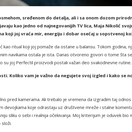
a osmehom, sređenom do detalja, ali i sa onom dozom prirod
ljavaju kao jedno od najnegovanijih TV lica, Maja Nikolić svoj
 koji joj vraća mir, energiju i dobar osećaj u sopstvenoj kož
 kao ritual koji joj pomaže da ostane u balansu. Tokom godina, n
snim navikama ostala je ista. Danas otvoreno govori o tome šta s
što su joj Perfectil proizvodi postali važan deo svakodnevne rutine.
sti. Koliko vam je važno da negujete svoj izgled i kako se n
talno pred kamerama. Ali trebalo je vremena da izgradim taj odnos
dim devojkama koje odrastaju uz društvene mreže i stalne koment
ju sliku o sebi i realnija očekivanja. Moj kriterijum je oduvek bio 
složi.