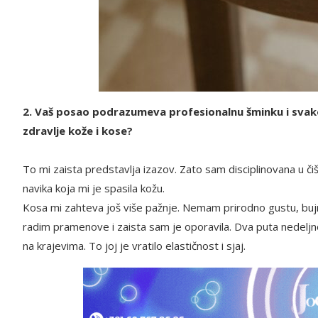
2. Vaš posao podrazumeva profesionalnu šminku i svako
zdravlje kože i kose?
To mi zaista predstavlja izazov. Zato sam disciplinovana u čiš
navika koja mi je spasila kožu.
Kosa mi zahteva još više pažnje. Nemam prirodno gustu, buj
radim pramenove i zaista sam je oporavila. Dva puta nedel
na krajevima. To joj je vratilo elastičnost i sjaj.