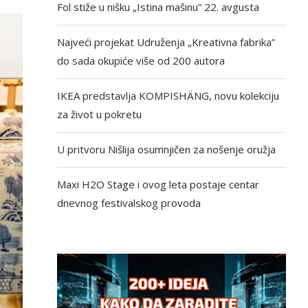
Fol stiže u nišku „Istina mašinu” 22. avgusta
Najveći projekat Udruženja „Kreativna fabrika”
do sada okupiće više od 200 autora
IKEA predstavlja KOMPISHÄNG, novu kolekciju
za život u pokretu
U pritvoru Nišlija osumnjičen za nošenje oružja
Maxi H2O Stage i ovog leta postaje centar
dnevnog festivalskog provoda