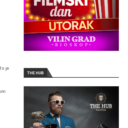
To je
THE HUB
kom