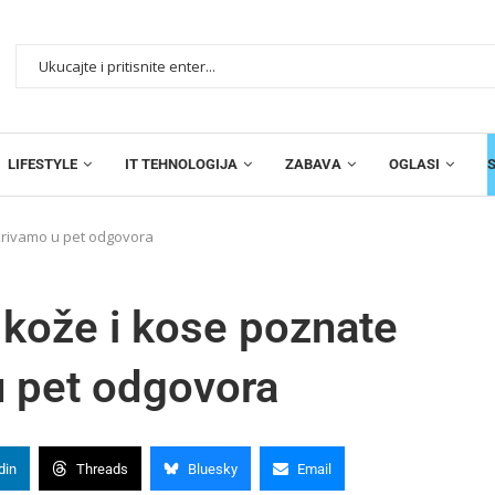
LIFESTYLE
IT TEHNOLOGIJA
ZABAVA
OGLASI
Otkrivamo u pet odgovora
e kože i kose poznate
u pet odgovora
din
Threads
Bluesky
Email