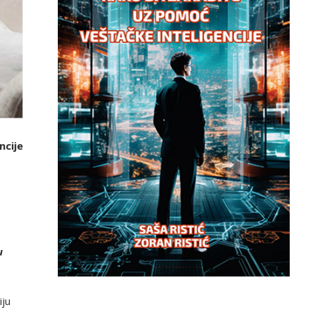
ncije
u
iju