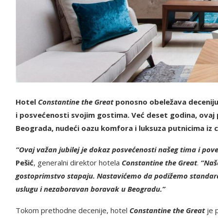
Hotel
Constantine the Great
ponosno obeležava deceniju 
i posvećenosti svojim gostima. Već deset godina, ovaj p
Beograda, nudeći oazu komfora i luksuza putnicima iz c
“Ovaj važan jubilej je dokaz posvećenosti našeg tima i pov
Pešić
, generalni direktor hotela
Constantine the Great
.
“Naš
gostoprimstvo stapaju. Nastavićemo da podižemo standard
uslugu i nezaboravan boravak u Beogradu.”
Tokom prethodne decenije, hotel
Constantine the Great
je p