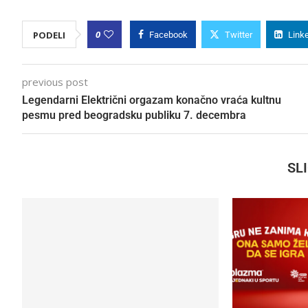
0
PODELI
Facebook
Twitter
Link
previous post
Legendarni Električni orgazam konačno vraća kultnu
pesmu pred beogradsku publiku 7. decembra
SL