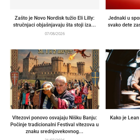
Zašto je Novo Nordisk tužio Eli Lilly:
Jednaki u spo
stručnjaci objašnjavaju šta stoji iza...
svako dete za
07/08/2026
Vitezovi ponovo osvajaju Nišku Banju:
Kako je Lean 
Počinje tradicionalni Festival vitezova u
znaku srednjovekovnog...