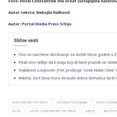
Foto: Hotel Constantine the Great (ustupljena naslovna 
Autor teksta: Nebojša Rašković
Autor:
Portal Media Press Srb
ija
Slične vesti
Ovo su savršene destinacije za doček Nove godine u E
Pitali smo Nišlije da li znaju koji državni praznik se o
Stabilnost u kupovini: JYSK proširuje ‘Uvek Niske Cene
Anketa: Da li žena mora da bude dobra domaćica da bi 
CONSTANTINE THE GREAT
DECENIJA POSTOJANJA
DESET GODINA
HOTEL
HOTEL CONSTANTINE THE GREAT
JUBILEJ
MILOŠ PE