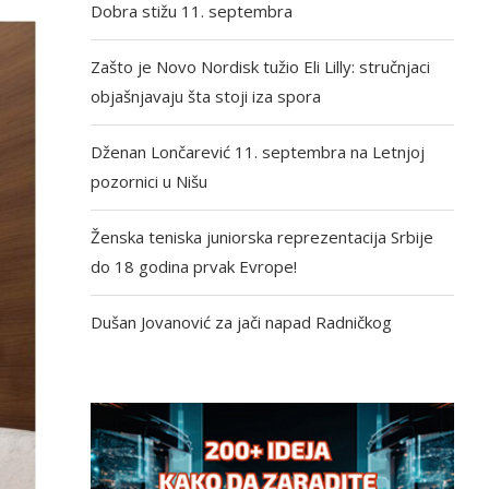
Dobra stižu 11. septembra
Zašto je Novo Nordisk tužio Eli Lilly: stručnjaci
objašnjavaju šta stoji iza spora
Dženan Lončarević 11. septembra na Letnjoj
pozornici u Nišu
Ženska teniska juniorska reprezentacija Srbije
do 18 godina prvak Evrope!
Dušan Jovanović za jači napad Radničkog