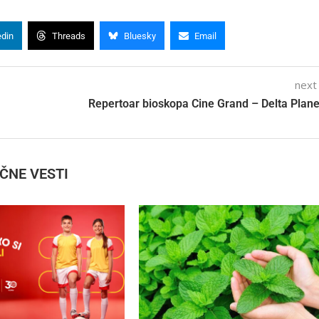
edin
Threads
Bluesky
Email
next
Repertoar bioskopa Cine Grand – Delta Plane
IČNE VESTI