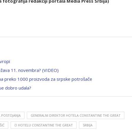
fotografija redakciji portala Media Press Srbija)
vropi
beležava 11. novembra? (VIDEO)
’ na preko 1000 proizvoda za srpske potrošače
se dobro udala?
 POSTOJANJA
GENERALNI DIREKTOR HOTELA CONSTANTINE THE GREAT
ŠIĆ
O HOTELU CONSTANTINE THE GREAT
SRBIJA