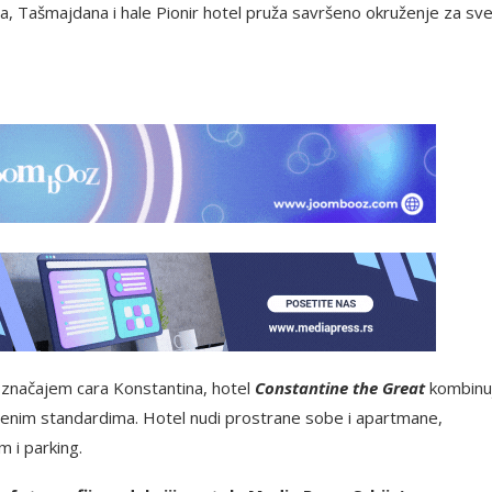
, Tašmajdana i hale Pionir hotel pruža savršeno okruženje za sve
m značajem cara Konstantina, hotel
Constantine the Great
kombinu
menim standardima. Hotel nudi prostrane sobe i apartmane,
 i parking.