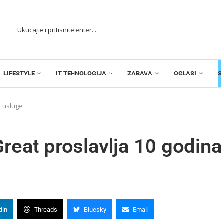
LIFESTYLE
IT TEHNOLOGIJA
ZABAVA
OGLASI
e usluge
reat proslavlja 10 godin
din
Threads
Bluesky
Email