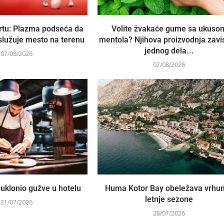
rtu: Plazma podseća da
Volite žvakaće gume sa ukuso
služuje mesto na terenu
mentola? Njihova proizvodnja zavi
jednog dela...
07/08/2026
07/08/2026
uklonio gužve u hotelu
Huma Kotor Bay obeležava vrhu
letnje sezone
31/07/2026
28/07/2026