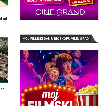
m
si od
MOJ FILMSKI DAN U BIOSKOPU VILIN GRAD
nac