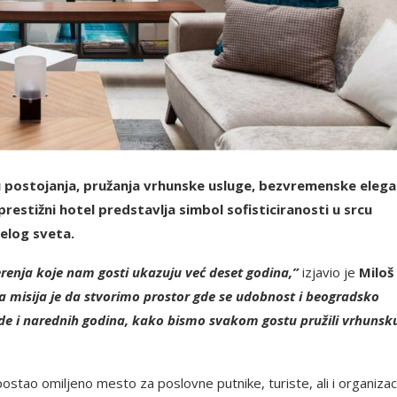
postojanja, pružanja vrhunske usluge, bezvremenske elega
restižni hotel predstavlja simbol sofisticiranosti u srcu
elog sveta.
erenja koje nam gosti ukazuju već deset godina,”
izjavio je
Miloš
a misija je da stvorimo prostor gde se udobnost i beogradsko
e i narednih godina, kako bismo svakom gostu pružili vrhunsk
ostao omiljeno mesto za poslovne putnike, turiste, ali i organizac