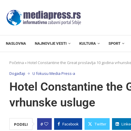
NASLOVNA
NAJNOVIJE VESTI
KULTURA
SPORT
Početna
»
Hotel Constantine the Great proslavlja 10 godina vrhunsk
Događaji
U fokusu Media Press-a
Hotel Constantine the G
vrhunske usluge
0
PODELI
Facebook
Twitter
Linke