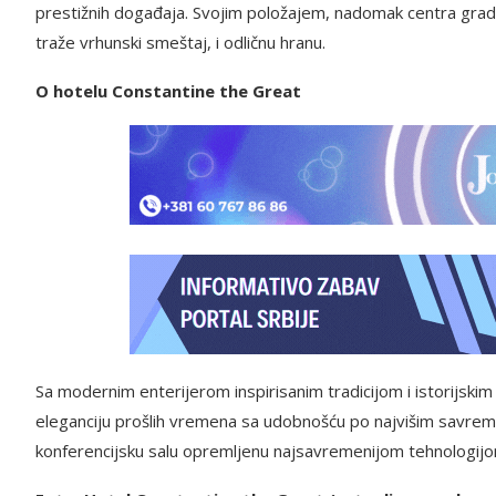
prestižnih događaja. Svojim položajem, nadomak centra grada
traže vrhunski smeštaj, i odličnu hranu.
O hotelu Constantine the Great
Sa modernim enterijerom inspirisanim tradicijom i istorijski
eleganciju prošlih vremena sa udobnošću po najvišim savre
konferencijsku salu opremljenu najsavremenijom tehnologijom