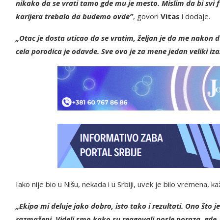
nikako da se vrati tamo gde mu je mesto. Mislim da bi svi f
karijera trebalo da budemo ovde”
, govori
Vitas
i dodaje.
„Otac je dosta uticao da se vratim, željan je da me nakon 
cela porodica je odavde. Sve ovo je za mene jedan veliki i
Iako nije bio u Nišu, nekada i u Srbiji, uvek je bilo vremena, ka
„Ekipa mi deluje jako dobro, isto tako i rezultati. Ono što 
razmaženi. Videli smo kako su reagovali posle poraza, gde,