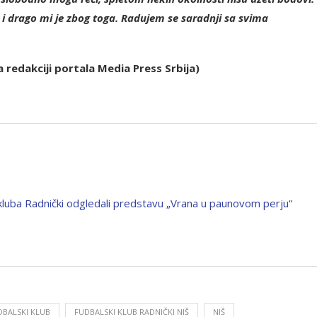
u i drago mi je zbog toga. Radujem se saradnji sa svima
a redakciji portala Media Press Srbija)
kluba Radnički odgledali predstavu „Vrana u paunovom perju“
DBALSKI KLUB
FUDBALSKI KLUB RADNIČKI NIŠ
NIŠ