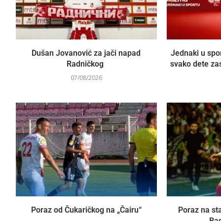
Dušan Jovanović za jači napad
Jednaki u spo
Radničkog
svako dete za
07/08/2026
Poraz od Čukaričkog na „Čairu“
Poraz na sta
Rad