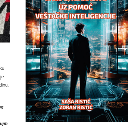
sku
je
dinu,
og
ijih