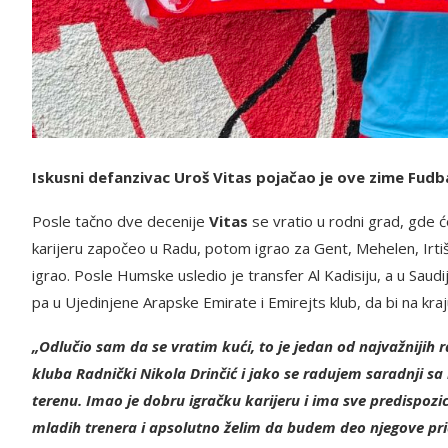
Iskusni defanzivac Uroš Vitas pojačao je ove zime Fudba
Posle tačno dve decenije
Vitas
se vratio u rodni grad, gde ć
karijeru započeo u Radu, potom igrao za Gent, Mehelen, Irtiš 
igrao. Posle Humske usledio je transfer Al Kadisiju, a u Saudi
pa u Ujedinjene Arapske Emirate i Emirejts klub, da bi na kraj
„Odlučio sam da se vratim kući, to je jedan od najvažnijih
kluba Radnički Nikola Drinčić i jako se radujem saradnji sa
terenu. Imao je dobru igračku karijeru i ima sve predispozi
mladih trenera i apsolutno želim da budem deo njegove pri