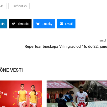
NIŠ
UROŠ VITAS
edin
Threads
Bluesky
Email
next
Repertoar bioskopa Vilin grad od 16. do 22. ja
IČNE VESTI