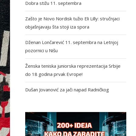
Dobra stižu 11. septembra
Zašto je Novo Nordisk tužio Eli Lilly: stručnjaci
objašnjavaju šta stoji iza spora
Dženan Lončarević 11. septembra na Letnjoj
pozornici u Nišu
Ženska teniska juniorska reprezentacija Srbije
do 18 godina prvak Evrope!
Dušan Jovanović za jači napad Radničkog