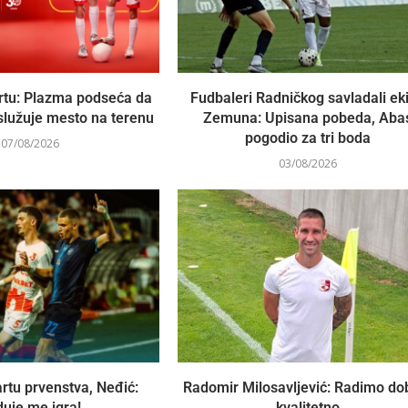
rtu: Plazma podseća da
Fudbaleri Radničkog savladali ek
služuje mesto na terenu
Zemuna: Upisana pobeda, Aba
pogodio za tri boda
07/08/2026
03/08/2026
rtu prvenstva, Neđić:
Radomir Milosavljević: Radimo dob
uje me igra!
kvalitetno