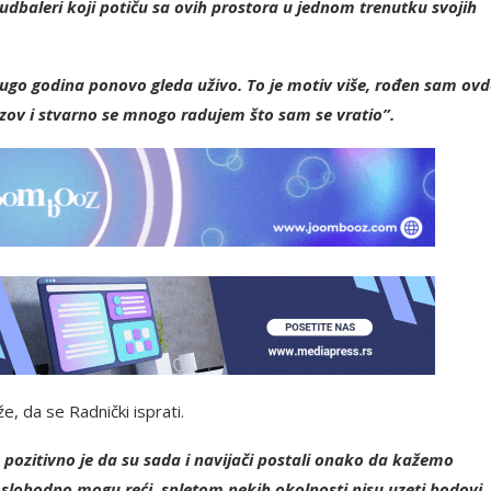
udbaleri koji potiču sa ovih prostora u jednom trenutku svojih
dugo godina ponovo gleda uživo. To je motiv više, rođen sam ovd
zazov i stvarno se mnogo radujem što sam se vratio”.
že, da se Radnički isprati.
je pozitivno je da su sada i navijači postali onako da kažemo
 slobodno mogu reći, spletom nekih okolnosti nisu uzeti bodovi.