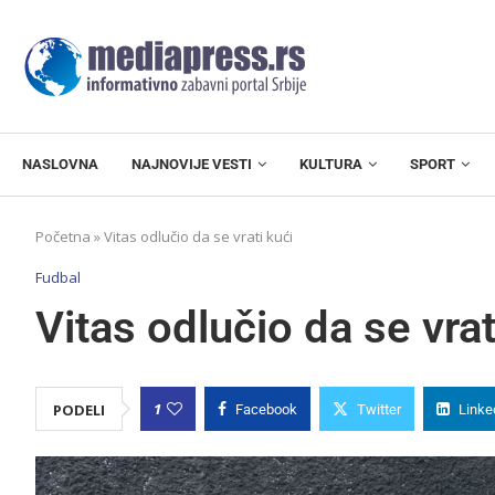
NASLOVNA
NAJNOVIJE VESTI
KULTURA
SPORT
Početna
»
Vitas odlučio da se vrati kući
Fudbal
Vitas odlučio da se vrat
1
PODELI
Facebook
Twitter
Linke