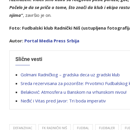
Počelo je da se priča o tome, što znači da klub i ekipa rast
njima”
, završio je on.
Foto: Fudbalski klub Radnički Niš
(ustupljena fotografij
Autor:
P
ortal Media Press Srbija
Slične vesti
Golmani Radničkog – gradska deca uz gradski klub
Sreda rezervisana za pozorište: Prvotimci Fudbalskog 
Belaković: Atmosfera u Banskom na vrhunskom nivou!
Neđić i Vitas pred Javor: Tri boda imperativ
DEFANZIVAC
FK RADNIČKI NIŠ
FUDBAL
FUDBALER
FU