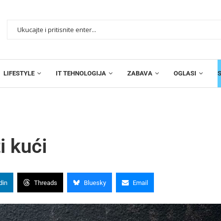
LIFESTYLE
IT TEHNOLOGIJA
ZABAVA
OGLASI
i kući
din
Threads
Bluesky
Email