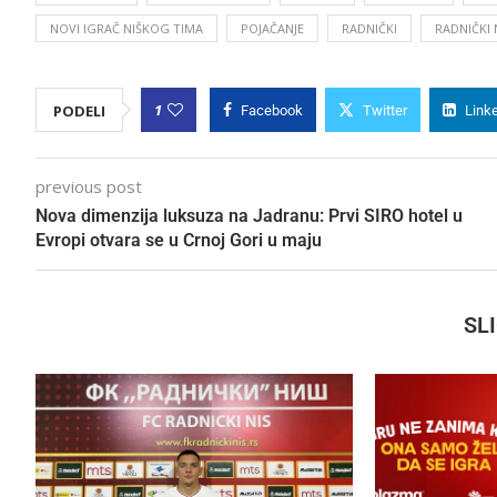
NOVI IGRAČ NIŠKOG TIMA
POJAČANJE
RADNIČKI
RADNIČKI 
1
PODELI
Facebook
Twitter
Link
previous post
Nova dimenzija luksuza na Jadranu: Prvi SIRO hotel u
Evropi otvara se u Crnoj Gori u maju
SL