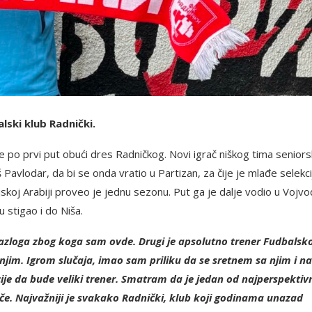
lski klub Radnički.
e po prvi put obući dres Radničkog. Novi igrač niškog tima senior
Pavlodar, da bi se onda vratio u Partizan, za čije je mlađe selekci
jskoj Arabiji proveo je jednu sezonu. Put ga je dalje vodio u Vojvo
u stigao i do Niša.
 razloga zbog koga sam ovde. Drugi je apsolutno trener Fudbalsk
 njim. Igrom slučaja, imao sam priliku da se sretnem sa njim i na
cije da bude veliki trener. Smatram da je jedan od najperspektivn
če. Najvažniji je svakako Radnički, klub koji godinama unazad