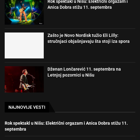
Rok spektakl u Nišu: Električni orgazam i
Anica Dobra stižu 11. septembra
Zašto je Novo Nordisk tužio Eli Lilly:
stručnjaci objašnjavaju šta stoji iza spora
Dženan Lončarević 11. septembra na
Letnjoj pozornici u Nišu
NAJNOVIJE VESTI
Rok spektakl u Nišu: Električni orgazam i Anica Dobra stižu 11.
septembra