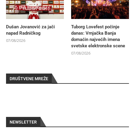
Dušan Jovanović za jači
Tuborg Lovefest počinje
napad Radničkog
danas: Vrnjačka Banja
domaćin najvećih imena
07/08/2026
svetske elektronske scene
07/08/2026
DRUŠTVENE MREŽE
NEWSLETTER