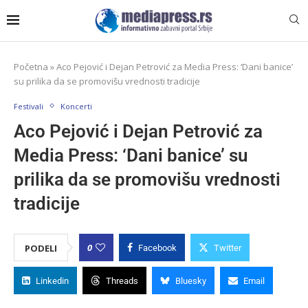
Početna
»
Aco Pejović i Dejan Petrović za Media Press: ‘Dani banice’
su prilika da se promovišu vrednosti tradicije
Festivali
Koncerti
Aco Pejović i Dejan Petrović za
Media Press: ‘Dani banice’ su
prilika da se promovišu vrednosti
tradicije
0
PODELI
Facebook
Twitter
Linkedin
Threads
Bluesky
Email