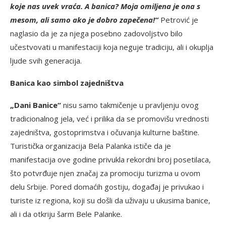
koje nas uvek vraća. A banica? Moja omiljena je ona s
mesom, ali samo ako je dobro zapečena!“
Petrović je
naglasio da je za njega posebno zadovoljstvo bilo
učestvovati u manifestaciji koja neguje tradiciju, ali i okuplja
ljude svih generacija.
Banica kao simbol zajedništva
„Dani Banice“
nisu samo takmičenje u pravljenju ovog
tradicionalnog jela, već i prilika da se promovišu vrednosti
zajedništva, gostoprimstva i očuvanja kulturne baštine.
Turistička organizacija Bela Palanka ističe da je
manifestacija ove godine privukla rekordni broj posetilaca,
što potvrđuje njen značaj za promociju turizma u ovom
delu Srbije. Pored domaćih gostiju, događaj je privukao i
turiste iz regiona, koji su došli da uživaju u ukusima banice,
ali i da otkriju šarm Bele Palanke.