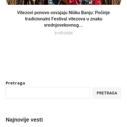
Vitezovi ponovo osvajaju Nišku Banju: Počinje
tradicionalni Festival vitezova u znaku
srednjovekovnog...
31/07/2026
Pretraga
PRETRAGA
Najnovije vesti