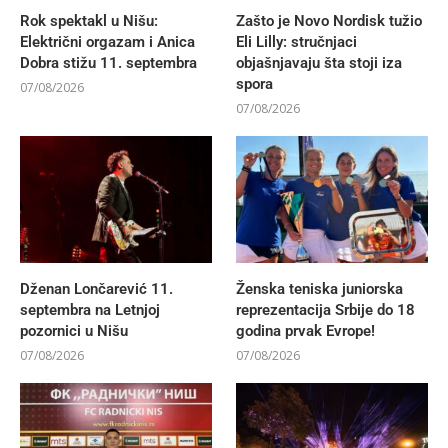
Rok spektakl u Nišu:
Zašto je Novo Nordisk tužio
Električni orgazam i Anica
Eli Lilly: stručnjaci
Dobra stižu 11. septembra
objašnjavaju šta stoji iza
spora
07/08/2026
07/08/2026
Dženan Lončarević 11.
Ženska teniska juniorska
septembra na Letnjoj
reprezentacija Srbije do 18
pozornici u Nišu
godina prvak Evrope!
07/08/2026
07/08/2026