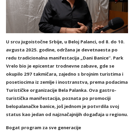
U srcu jugoistočne Srbije, u Beloj Palanci, od 8. do 10.
avgusta 2025. godine, održana je devetnaesta po
redu tradicionalna manifestacija „Dani Banice“. Park
Vrelo bio je epicentar trodnevne zabave, gde se
okupilo 297 takmičara, zajedno s brojnim turistima i
posetiocima iz zemlje i inostranstva, prema podacima
Turističke organizacije Bela Palanka. Ova gastro-
turistička manifestacija, poznata po promociji
belopalanačke banice, još jednom je potvrdila svoj
status kao jedan od najznačajnijih događaja u regionu.
Bogat program za sve generacije