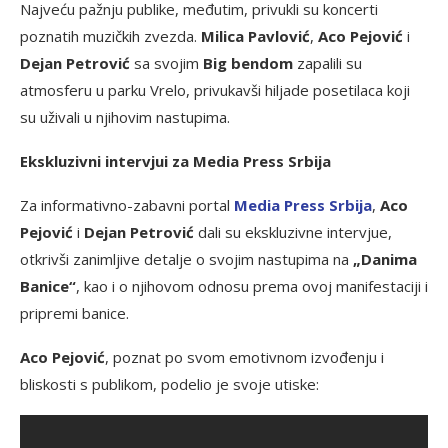
Najveću pažnju publike, međutim, privukli su koncerti
poznatih muzičkih zvezda.
Milica Pavlović
,
Aco Pejović
i
Dejan Petrović
sa svojim
Big bendom
zapalili su
atmosferu u parku Vrelo, privukavši hiljade posetilaca koji
su uživali u njihovim nastupima.
Ekskluzivni intervjui za Media Press Srbija
Za informativno-zabavni portal
Media Press Srbija
,
Aco
Pejović
i
Dejan Petrović
dali su ekskluzivne intervjue,
otkrivši zanimljive detalje o svojim nastupima na
„Danima
Banice“
, kao i o njihovom odnosu prema ovoj manifestaciji i
pripremi banice.
Aco Pejović
, poznat po svom emotivnom izvođenju i
bliskosti s publikom, podelio je svoje utiske: