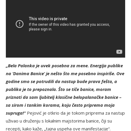
„Bela Palanka je uvek posebna za mene. Energija publike
na ‘Danima Banice’ je nešto što me posebno inspiriše. Ove
godine smo se potrudili da nastup bude prava fešta, a
publika je to prepoznala. Što se tiče banice, moram
priznati da sam ljubitelj klasične belopalanačke banice –
sa sirom i tankim korama, koju često priprema moja
supruga!“
Pejović je otkrio da je tokom priprema za nastup
uživao u druženju s lokalnim majstorima banice, čiji su
recepti, kako kaže, „tajna uspeha ove manifestacije“.