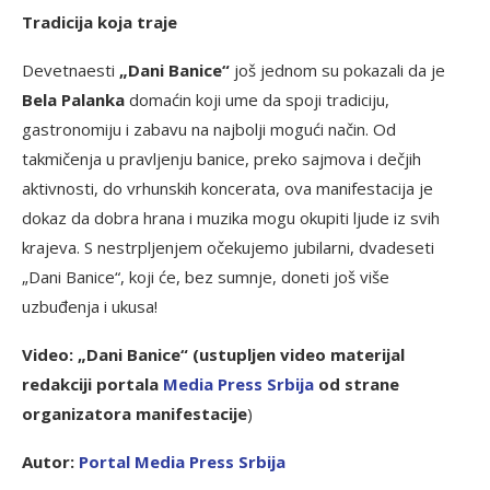
Tradicija koja traje
Devetnaesti
„Dani Banice“
još jednom su pokazali da je
Bela Palanka
domaćin koji ume da spoji tradiciju,
gastronomiju i zabavu na najbolji mogući način. Od
takmičenja u pravljenju banice, preko sajmova i dečjih
aktivnosti, do vrhunskih koncerata, ova manifestacija je
dokaz da dobra hrana i muzika mogu okupiti ljude iz svih
krajeva. S nestrpljenjem očekujemo jubilarni, dvadeseti
„Dani Banice“, koji će, bez sumnje, doneti još više
uzbuđenja i ukusa!
Video: „Dani Banice“ (ustupljen video materijal
redakciji portala
Media Press Srbija
od strane
organizatora manifestacije
)
Autor:
Portal Media Press Srbija