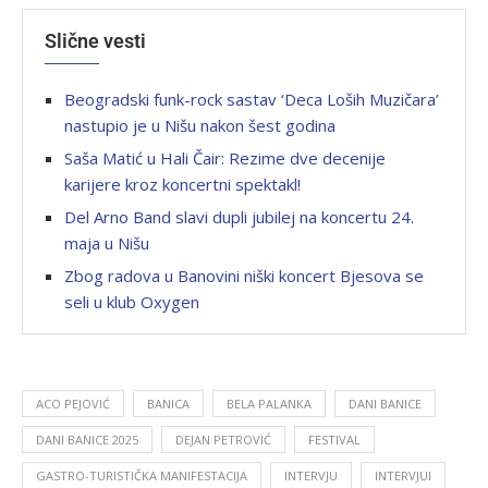
Slične vesti
Beogradski funk-rock sastav ‘Deca Loših Muzičara’
nastupio je u Nišu nakon šest godina
Saša Matić u Hali Čair: Rezime dve decenije
karijere kroz koncertni spektakl!
Del Arno Band slavi dupli jubilej na koncertu 24.
maja u Nišu
Zbog radova u Banovini niški koncert Bjesova se
seli u klub Oxygen
ACO PEJOVIĆ
BANICA
BELA PALANKA
DANI BANICE
DANI BANICE 2025
DEJAN PETROVIĆ
FESTIVAL
GASTRO-TURISTIČKA MANIFESTACIJA
INTERVJU
INTERVJUI