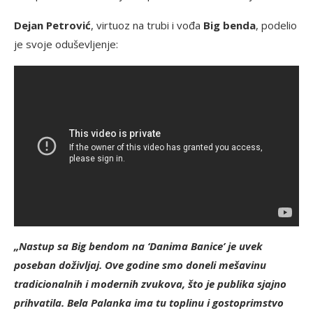
Dejan Petrović
, virtuoz na trubi i vođa
Big benda
, podelio
je svoje oduševljenje:
„Nastup sa Big bendom na ‘Danima Banice’ je uvek
poseban doživljaj. Ove godine smo doneli mešavinu
tradicionalnih i modernih zvukova, što je publika sjajno
prihvatila. Bela Palanka ima tu toplinu i gostoprimstvo