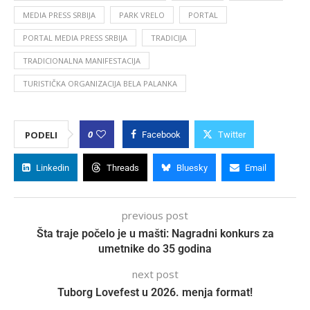
MEDIA PRESS SRBIJA
PARK VRELO
PORTAL
PORTAL MEDIA PRESS SRBIJA
TRADICIJA
TRADICIONALNA MANIFESTACIJA
TURISTIČKA ORGANIZACIJA BELA PALANKA
0
PODELI
Facebook
Twitter
Linkedin
Threads
Bluesky
Email
previous post
Šta traje počelo je u mašti: Nagradni konkurs za
umetnike do 35 godina
next post
Tuborg Lovefest u 2026. menja format!