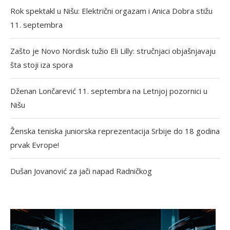
Rok spektakl u Nišu: Električni orgazam i Anica Dobra stižu
11. septembra
Zašto je Novo Nordisk tužio Eli Lilly: stručnjaci objašnjavaju
šta stoji iza spora
Dženan Lončarević 11. septembra na Letnjoj pozornici u
Nišu
Ženska teniska juniorska reprezentacija Srbije do 18 godina
prvak Evrope!
Dušan Jovanović za jači napad Radničkog