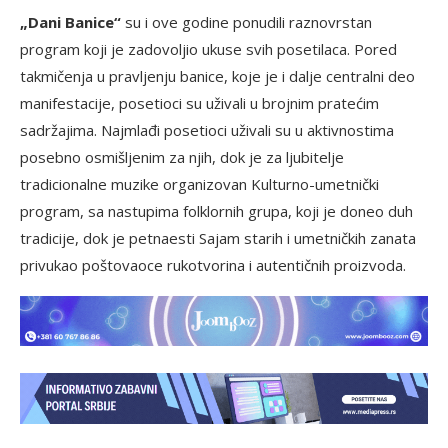
„Dani Banice“
su i ove godine ponudili raznovrstan
program koji je zadovoljio ukuse svih posetilaca. Pored
takmičenja u pravljenju banice, koje je i dalje centralni deo
manifestacije, posetioci su uživali u brojnim pratećim
sadržajima. Najmlađi posetioci uživali su u aktivnostima
posebno osmišljenim za njih, dok je za ljubitelje
tradicionalne muzike organizovan Kulturno-umetnički
program, sa nastupima folklornih grupa, koji je doneo duh
tradicije, dok je petnaesti Sajam starih i umetničkih zanata
privukao poštovaoce rukotvorina i autentičnih proizvoda.