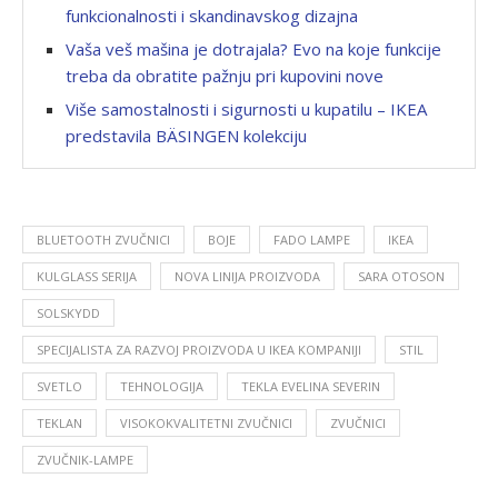
funkcionalnosti i skandinavskog dizajna
Vaša veš mašina je dotrajala? Evo na koje funkcije
treba da obratite pažnju pri kupovini nove
Više samostalnosti i sigurnosti u kupatilu – IKEA
predstavila BÄSINGEN kolekciju
BLUETOOTH ZVUČNICI
BOJE
FADO LAMPE
IKEA
KULGLASS SERIJA
NOVA LINIJA PROIZVODA
SARA OTOSON
SOLSKYDD
SPECIJALISTA ZA RAZVOJ PROIZVODA U IKEA KOMPANIJI
STIL
SVETLO
TEHNOLOGIJA
TEKLA EVELINA SEVERIN
TEKLAN
VISOKOKVALITETNI ZVUČNICI
ZVUČNICI
ZVUČNIK-LAMPE