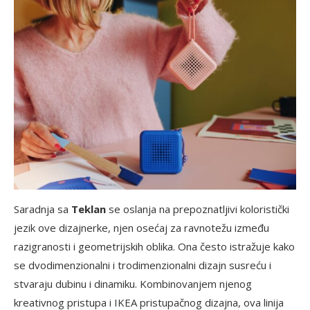
Saradnja sa
Teklan
se oslanja na prepoznatljivi koloristički
jezik ove dizajnerke, njen osećaj za ravnotežu između
razigranosti i geometrijskih oblika. Ona često istražuje kako
se dvodimenzionalni i trodimenzionalni dizajn susreću i
stvaraju dubinu i dinamiku. Kombinovanjem njenog
kreativnog pristupa i IKEA pristupačnog dizajna, ova linija