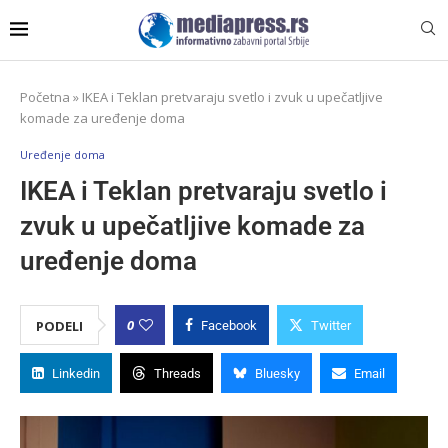
Početna
»
IKEA i Teklan pretvaraju svetlo i zvuk u upečatljive
komade za uređenje doma
Uređenje doma
IKEA i Teklan pretvaraju svetlo i
zvuk u upečatljive komade za
uređenje doma
0
PODELI
Facebook
Twitter
Linkedin
Threads
Bluesky
Email