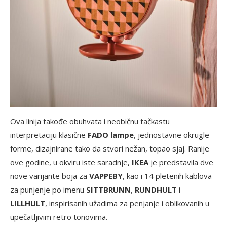
Ova linija takođe obuhvata i neobičnu tačkastu
interpretaciju klasične
FADO lampe
, jednostavne okrugle
forme, dizajnirane tako da stvori nežan, topao sjaj. Ranije
ove godine, u okviru iste saradnje,
IKEA
je predstavila dve
nove varijante boja za
VAPPEBY
, kao i 14 pletenih kablova
za punjenje po imenu
SITTBRUNN
,
RUNDHULT
i
LILLHULT
, inspirisanih užadima za penjanje i oblikovanih u
upečatljivim retro tonovima.