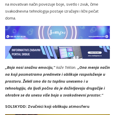
na inovativan način povezuje boje, svetlo i zvuk, čime
svakodnevna tehnologija postaje izražajni i lični pečat
doma.
„Boja nosi snažnu emociju,“
kaže Teklan.
„Ona menja način
na koji posmatramo predmete i oblikuje raspoloženje u
prostoru. Želeli smo da tu toplinu unesemo i u
tehnologiju, da ljudi počnu da je doživljavaju drugačije i
ohrabre se da unesu više boja u svakodnevni prostor.“
SOLSKYDD: Zvučnici koji oblikuju atmosferu