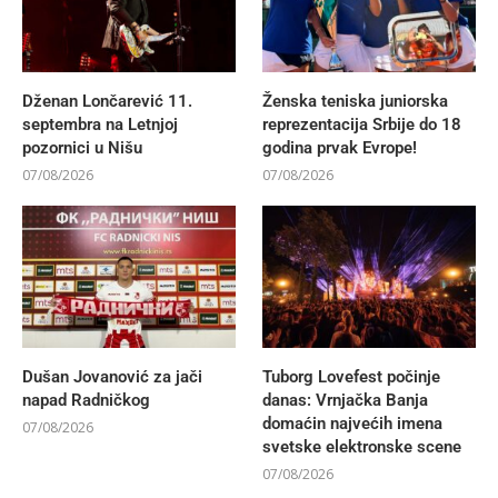
Dženan Lončarević 11.
Ženska teniska juniorska
septembra na Letnjoj
reprezentacija Srbije do 18
pozornici u Nišu
godina prvak Evrope!
07/08/2026
07/08/2026
Dušan Jovanović za jači
Tuborg Lovefest počinje
napad Radničkog
danas: Vrnjačka Banja
domaćin najvećih imena
07/08/2026
svetske elektronske scene
07/08/2026