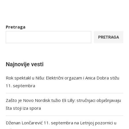
Pretraga
PRETRAGA
Najnovije vesti
Rok spektakl u Nišu: Električni orgazam i Anica Dobra stižu
11. septembra
Zašto je Novo Nordisk tužio Eli Lilly: stručnjaci objašnjavaju
šta stoji iza spora
Dženan Lončarević 11. septembra na Letnjoj pozornici u