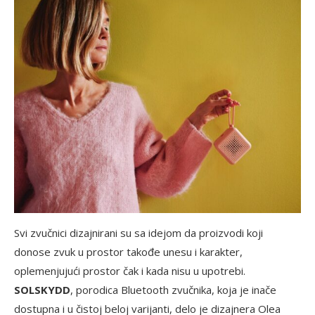
Svi zvučnici dizajnirani su sa idejom da proizvodi koji
donose zvuk u prostor takođe unesu i karakter,
oplemenjujući prostor čak i kada nisu u upotrebi.
SOLSKYDD
, porodica Bluetooth zvučnika, koja je inače
dostupna i u čistoj beloj varijanti, delo je dizajnera Olea