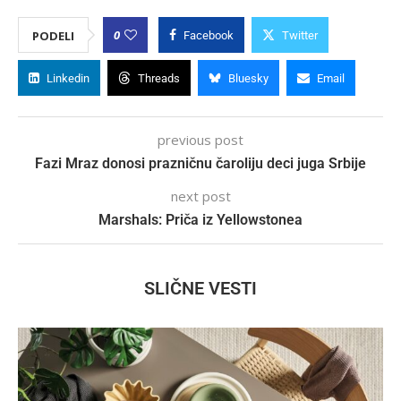
0
PODELI
Facebook
Twitter
Linkedin
Threads
Bluesky
Email
previous post
Fazi Mraz donosi prazničnu čaroliju deci juga Srbije
next post
Marshals: Priča iz Yellowstonea
SLIČNE VESTI