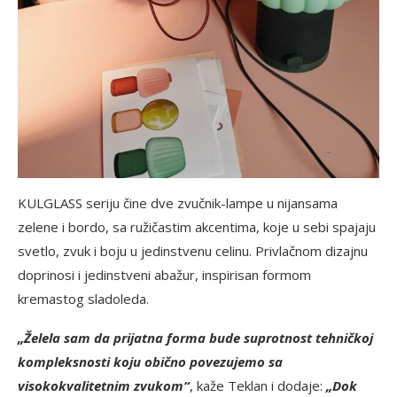
KULGLASS seriju čine dve zvučnik-lampe u nijansama
zelene i bordo, sa ružičastim akcentima, koje u sebi spajaju
svetlo, zvuk i boju u jedinstvenu celinu. Privlačnom dizajnu
doprinosi i jedinstveni abažur, inspirisan formom
kremastog sladoleda.
„Želela sam da prijatna forma bude suprotnost tehničkoj
kompleksnosti koju obično povezujemo sa
visokokvalitetnim zvukom“
, kaže Teklan i dodaje:
„Dok