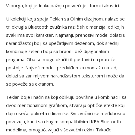
Vilborga, koji jednaku pažnju posvećuje i formi i akustici.
U kolekciji koja spaja Teklan sa Olinim dizajnom, nalaze se
tri okrugla Bluetooth zvučnika različitih dimenzija, od kojih
svaki ima svoj karakter. Najmanji, prenosivi model dolazi u
narandžastoj boji sa upečatljivim dezenom, dok srednji
kombinuje zelenu boju sa braon i bež dijagonalnim
prugama. Oba se mogu okačiti ili postaviti na prateće
postolje. Najveći model, predviđen za montažu na zid,
dolazi sa zanimljivom narandžastom teksturom i može da
se poveže sa ekranom.
Teklan boje i način na koji oblikuju površine u kombinaciji sa
dvodimenzionalnom grafikom, stvaraju optičke efekte koji
daju osećaj pokreta i dinamike. Svi zvučnici se međubosno
povezuju, kao i sa drugim kompatibilnim IKEA Bluetooth
modelima, omogućavajući višezvučni režim. Takođe