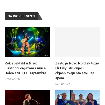
NAJNOVIJE VESTI
Rok spektakl u Nišu:
Zašto je Novo Nordisk tužio
Električni orgazam i Anica
Eli Lilly: stručnjaci
Dobra stižu 11. septembra
objašnjavaju šta stoji iza
spora
07/08/2026
07/08/2026