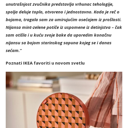
unutrašnjost zvučnika predstavlja vrhunac tehologije,
spolja deluje toplo, otvoreno i jednostavno. Kada je reč o
bojama, tragala sam za umirujućim osećajem iz prošlosti.
Nijansa mint-zelene potiče iz uspomene iz detinjstva – čak
sam otišla i u kuću svoje bake da uporedim konačnu
nijansu sa bojom starinskog sapuna kojeg se i danas
sećam.”
Poznati IKEA favoriti u novom svetlu