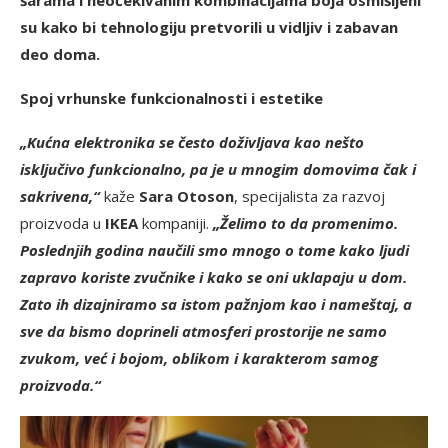
šarama i neočekivanim kombinacijama boja osmišljeni
su kako bi tehnologiju pretvorili u vidljiv i zabavan
deo doma.
Spoj vrhunske funkcionalnosti i estetike
„Kućna elektronika se često doživljava kao nešto
isključivo funkcionalno, pa je u mnogim domovima čak i
sakrivena,“
kaže
Sara Otoson
, specijalista za razvoj
proizvoda u
IKEA
kompaniji.
„Želimo to da promenimo.
Poslednjih godina naučili smo mnogo o tome kako ljudi
zapravo koriste zvučnike i kako se oni uklapaju u dom.
Zato ih dizajniramo sa istom pažnjom kao i nameštaj, a
sve da bismo doprineli atmosferi prostorije ne samo
zvukom, već i bojom, oblikom i karakterom samog
proizvoda.“