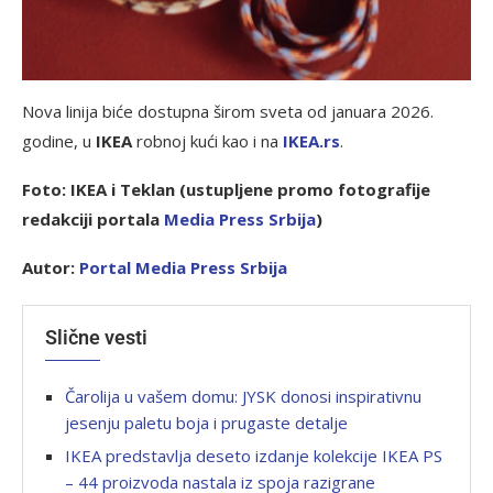
Nova linija biće dostupna širom sveta od januara 2026.
godine, u
IKEA
robnoj kući kao i na
IKEA.rs
.
Foto: IKEA i Teklan (ustupljene promo fotografije
redakciji portala
Media Press Srbija
)
Autor:
Portal Media Press Srbija
Slične vesti
Čarolija u vašem domu: JYSK donosi inspirativnu
jesenju paletu boja i prugaste detalje
IKEA predstavlja deseto izdanje kolekcije IKEA PS
– 44 proizvoda nastala iz spoja razigrane