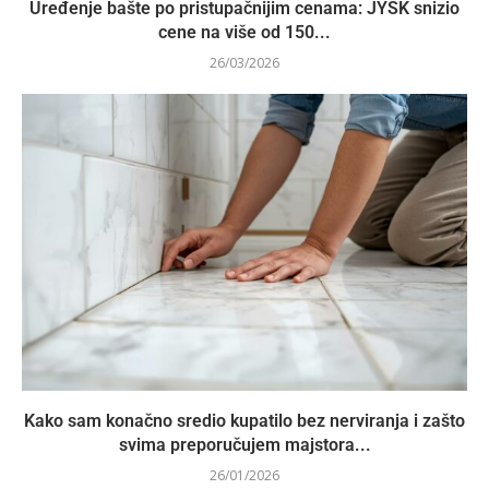
Uređenje bašte po pristupačnijim cenama: JYSK snizio
cene na više od 150...
26/03/2026
Kako sam konačno sredio kupatilo bez nerviranja i zašto
svima preporučujem majstora...
26/01/2026