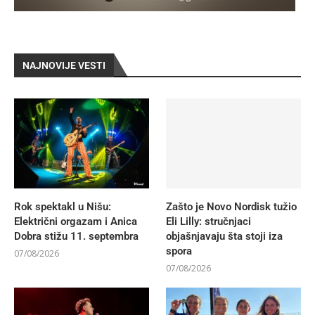
NAJNOVIJE VESTI
Rok spektakl u Nišu:
Zašto je Novo Nordisk tužio
Električni orgazam i Anica
Eli Lilly: stručnjaci
Dobra stižu 11. septembra
objašnjavaju šta stoji iza
spora
07/08/2026
07/08/2026