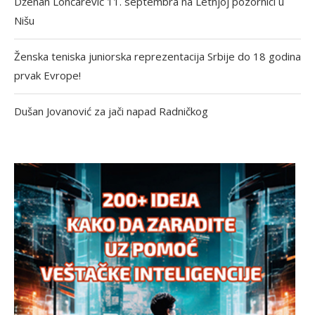
Dženan Lončarević 11. septembra na Letnjoj pozornici u
Nišu
Ženska teniska juniorska reprezentacija Srbije do 18 godina
prvak Evrope!
Dušan Jovanović za jači napad Radničkog