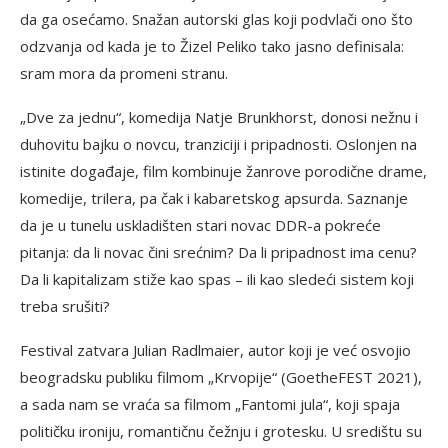
da ga osećamo. Snažan autorski glas koji podvlači ono što
odzvanja od kada je to Žizel Peliko tako jasno definisala:
sram mora da promeni stranu.
„Dve za jednu“, komedija Natje Brunkhorst, donosi nežnu i
duhovitu bajku o novcu, tranziciji i pripadnosti. Oslonjen na
istinite događaje, film kombinuje žanrove porodične drame,
komedije, trilera, pa čak i kabaretskog apsurda. Saznanje
da je u tunelu uskladišten stari novac DDR-a pokreće
pitanja: da li novac čini srećnim? Da li pripadnost ima cenu?
Da li kapitalizam stiže kao spas – ili kao sledeći sistem koji
treba srušiti?
Festival zatvara Julian Radlmaier, autor koji je već osvojio
beogradsku publiku filmom „Krvopije“ (GoetheFEST 2021),
a sada nam se vraća sa filmom „Fantomi jula“, koji spaja
političku ironiju, romantičnu čežnju i grotesku. U središtu su