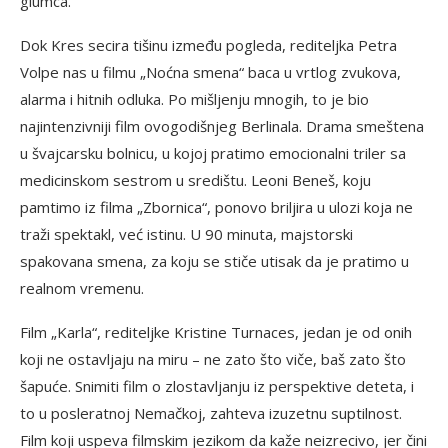
glumca.
Dok Kres secira tišinu između pogleda, rediteljka Petra
Volpe nas u filmu „Noćna smena“ baca u vrtlog zvukova,
alarma i hitnih odluka. Po mišljenju mnogih, to je bio
najintenzivniji film ovogodišnjeg Berlinala. Drama smeštena
u švajcarsku bolnicu, u kojoj pratimo emocionalni triler sa
medicinskom sestrom u središtu. Leoni Beneš, koju
pamtimo iz filma „Zbornica“, ponovo briljira u ulozi koja ne
traži spektakl, već istinu. U 90 minuta, majstorski
spakovana smena, za koju se stiče utisak da je pratimo u
realnom vremenu.
Film „Karla“, rediteljke Kristine Turnaces, jedan je od onih
koji ne ostavljaju na miru – ne zato što viče, baš zato što
šapuće. Snimiti film o zlostavljanju iz perspektive deteta, i
to u posleratnoj Nemačkoj, zahteva izuzetnu suptilnost.
Film koji uspeva filmskim jezikom da kaže neizrecivo, jer čini