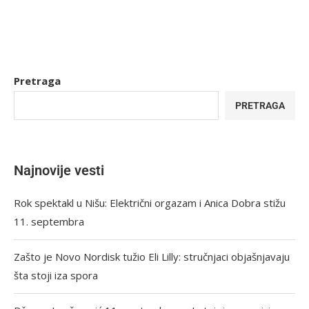
Pretraga
PRETRAGA
Najnovije vesti
Rok spektakl u Nišu: Električni orgazam i Anica Dobra stižu
11. septembra
Zašto je Novo Nordisk tužio Eli Lilly: stručnjaci objašnjavaju
šta stoji iza spora