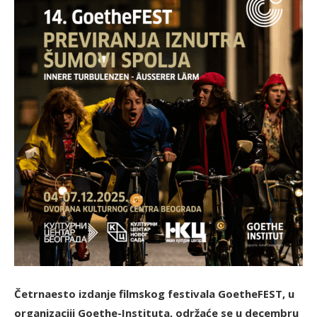
Četrnaesto izdanje filmskog festivala GoetheFEST, u
organizaciji Goethe-Instituta, održaće se u decembru