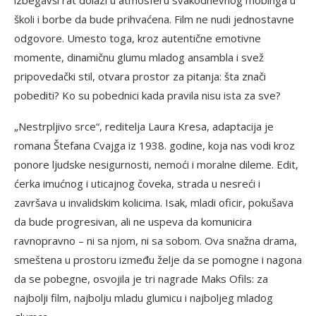
školi i borbe da bude prihvaćena. Film ne nudi jednostavne
odgovore. Umesto toga, kroz autentične emotivne
momente, dinamičnu glumu mladog ansambla i svež
pripovedački stil, otvara prostor za pitanja: šta znači
pobediti? Ko su pobednici kada pravila nisu ista za sve?
„Nestrpljivo srce“, reditelja Laura Kresa, adaptacija je
romana Štefana Cvajga iz 1938. godine, koja nas vodi kroz
ponore ljudske nesigurnosti, nemoći i moralne dileme. Edit,
ćerka imućnog i uticajnog čoveka, strada u nesreći i
završava u invalidskim kolicima. Isak, mladi oficir, pokušava
da bude progresivan, ali ne uspeva da komunicira
ravnopravno – ni sa njom, ni sa sobom. Ova snažna drama,
smeštena u prostoru između želje da se pomogne i nagona
da se pobegne, osvojila je tri nagrade Maks Ofils: za
najbolji film, najbolju mladu glumicu i najboljeg mladog