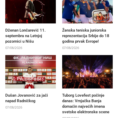
Dženan Lončarević 11.
Ženska teniska juniorska
septembra na Letnjoj
reprezentacija Srbije do 18
pozornici u Nišu
godina prvak Evrope!
07/08/2026
07/08/2026
Dušan Jovanović za jači
Tuborg Lovefest počinje
napad Radničkog
danas: Vrnjačka Banja
domaćin najvećih imena
07/08/2026
svetske elektronske scene