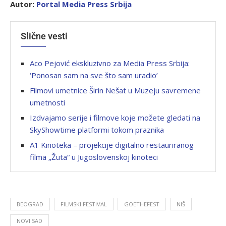
Autor:
Portal Media Press Srbija
Slične vesti
Aco Pejović ekskluzivno za Media Press Srbija:
‘Ponosan sam na sve što sam uradio’
Filmovi umetnice Širin Nešat u Muzeju savremene
umetnosti
Izdvajamo serije i filmove koje možete gledati na
SkyShowtime platformi tokom praznika
A1 Kinoteka – projekcije digitalno restauriranog
filma „Žuta“ u Jugoslovenskoj kinoteci
BEOGRAD
FILMSKI FESTIVAL
GOETHEFEST
NIŠ
NOVI SAD