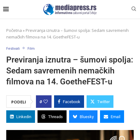
Početna
»
Previranja iznutra – šumovi spolja: Sedam savremenih
nemačkih filmova na 14. GoetheFEST-u
Festivali
Film
Previranja iznutra – šumovi spolja:
Sedam savremenih nemačkih
filmova na 14. GoetheFEST-u
0
PODELI
Facebook
Twitter
Linkedin
Threads
Bluesky
Email