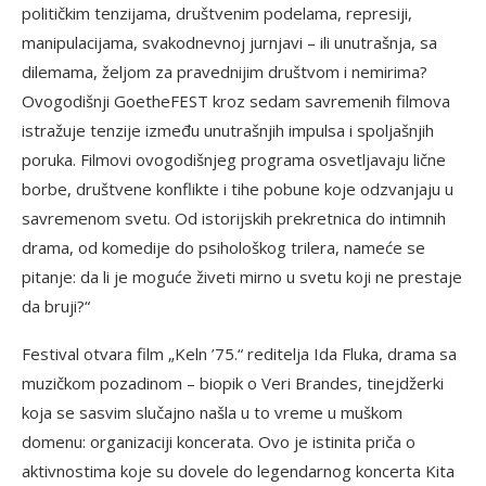
političkim tenzijama, društvenim podelama, represiji,
manipulacijama, svakodnevnoj jurnjavi – ili unutrašnja, sa
dilemama, željom za pravednijim društvom i nemirima?
Ovogodišnji GoetheFEST kroz sedam savremenih filmova
istražuje tenzije između unutrašnjih impulsa i spoljašnjih
poruka. Filmovi ovogodišnjeg programa osvetljavaju lične
borbe, društvene konflikte i tihe pobune koje odzvanjaju u
savremenom svetu. Od istorijskih prekretnica do intimnih
drama, od komedije do psihološkog trilera, nameće se
pitanje: da li je moguće živeti mirno u svetu koji ne prestaje
da bruji?“
Festival otvara film „Keln ’75.“ reditelja Ida Fluka, drama sa
muzičkom pozadinom – biopik o Veri Brandes, tinejdžerki
koja se sasvim slučajno našla u to vreme u muškom
domenu: organizaciji koncerata. Ovo je istinita priča o
aktivnostima koje su dovele do legendarnog koncerta Kita