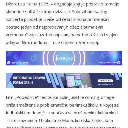
Džereta u Kelnu 1975. – događaja koji je postavio temelje
slobodne solističke improvizacije. Solo-album sa tog
koncerta prodat je u više od četiri miliona primeraka i
postao jedan od najprodavanijih džez albuma svih
vremena. Ovaj izuzetno napisan, pametno režiran i sjajno
odigran film, međutim – nije o njemu. Već o njoj.
Film „Pobednice“ rediteljke Solin Jusef je coming-of-age
priča smeštena u problematičnu berlinsku školu, u kojoj se
fudbalski tim devojčica suočava sa društvenim, kulturnim i
ličnim izazovima. U fokusu je Mona, kurdska Sirijka, koja
izbegavši rat dolazi u atmosferu svakodnevnog mobinga u