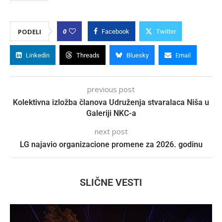
0
PODELI
Facebook
Twitter
Linkedin
Threads
Bluesky
Email
previous post
Kolektivna izložba članova Udruženja stvaralaca Niša u
Galeriji NKC-a
next post
LG najavio organizacione promene za 2026. godinu
SLIČNE VESTI