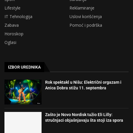
Lifestyle
Reklamiranje
IT Tehnologija
Uslovi korišćenja
Zabava
Pomoć i podrška
Horoskop
Oglasi
IZBOR UREDNIKA
Rok spektakl u Nišu: Električni orgazam i
Anica Dobra stižu 11. septembra
Zašto je Novo Nordisk tužio Eli Lilly:
stručnjaci objašnjavaju šta stoji iza spora