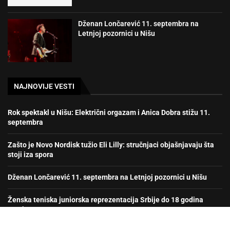
Dženan Lončarević 11. septembra na
Letnjoj pozornici u Nišu
NAJNOVIJE VESTI
Rok spektakl u Nišu: Električni orgazam i Anica Dobra stižu 11.
septembra
Zašto je Novo Nordisk tužio Eli Lilly: stručnjaci objašnjavaju šta
stoji iza spora
Dženan Lončarević 11. septembra na Letnjoj pozornici u Nišu
Ženska teniska juniorska reprezentacija Srbije do 18 godina
prvak Evrope!