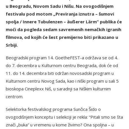
u Beogradu, Novom Sadu i Nišu. Na ovogodišnjem
festivalu pod motom „Previranja iznutra – šumovi
spolja / Innere Tubulenzen – äußerer Lärm” publika će
moći da pogleda sedam savremenih nemačkih igranih
filmova, od kojih će šest premijerno biti prikazano u
Srbiji.
Beogradski program 14. GoetheFEST-a održava se od 4.
do 7. decembra u Kulturnom centru Beograda, dok će od
11. do 14. decembra biti održan novosadski program u
Kulturnom centru Novog Sada, kao i niški program u sali 5
bioskopa Cineplexx Niš, u saradnji sa Niškim kulturnim
centrom.
Selektorka festivalskog programa Sunčica Šido o
ovogodišnjem konceptu i selekciji je rekla: “Pitali smo se šta
znači „buka“ u vremenu u kome živimo? Ona spoljna – u