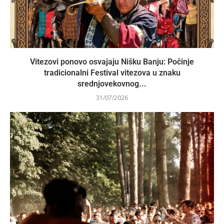
Vitezovi ponovo osvajaju Nišku Banju: Počinje
tradicionalni Festival vitezova u znaku
srednjovekovnog...
31/07/2026