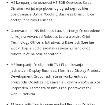
HS kompanija će osnovati HS B2B Overseas Sales
Division radi jačanja globalnog ugradnog i builder
poslovanja, a Built-in/Cooking Business Division biće
podignut na nivo Business.
Osnovaće se i HS Robotics Lab, koji integriše određene
funkcije iz Advanced Robotics Lab-a u okviru Chief
Technology Office-a. Istraživač Li Džae-vuk (Lee Jae-
wook), koji je vodio zadatak razvoja humanoidnog
robota, biće na čelu laboratorije.
MS kompanija će objediniti TV i IT poslovanja u
jedinstveni Display Business, i formirati Display Product
Development Group radi jačanja konkurentnosti
proizvoda. Odsek za oglašavanje u okviru webOS-a biće
unapređen u samostalan biznis radi podrške rastu
webOS servisa.
ES kompanija formira novu Applied Business Division