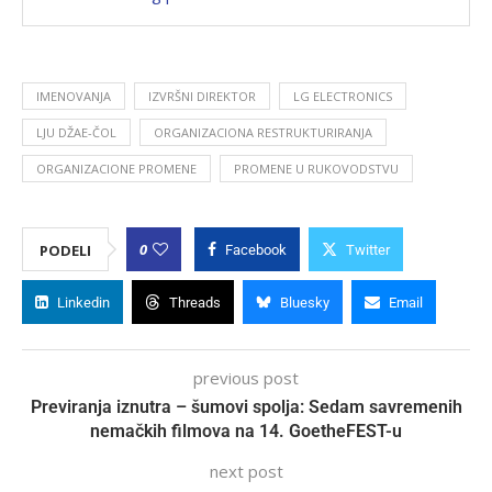
IMENOVANJA
IZVRŠNI DIREKTOR
LG ELECTRONICS
LJU DŽAE-ČOL
ORGANIZACIONA RESTRUKTURIRANJA
ORGANIZACIONE PROMENE
PROMENE U RUKOVODSTVU
0
PODELI
Facebook
Twitter
Linkedin
Threads
Bluesky
Email
previous post
Previranja iznutra – šumovi spolja: Sedam savremenih
nemačkih filmova na 14. GoetheFEST-u
next post