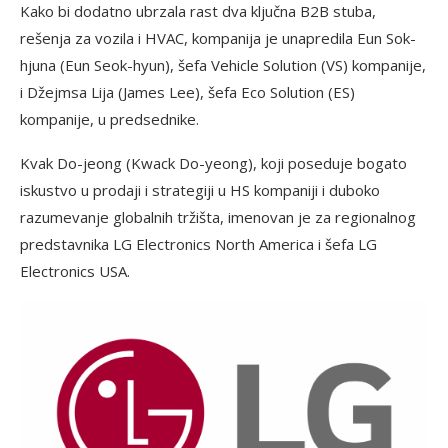
Kako bi dodatno ubrzala rast dva ključna B2B stuba,
rešenja za vozila i HVAC, kompanija je unapredila Eun Sok-
hjuna (Eun Seok-hyun), šefa Vehicle Solution (VS) kompanije,
i Džejmsa Lija (James Lee), šefa Eco Solution (ES)
kompanije, u predsednike.
Kvak Do-jeong (Kwack Do-yeong), koji poseduje bogato
iskustvo u prodaji i strategiji u HS kompaniji i duboko
razumevanje globalnih tržišta, imenovan je za regionalnog
predstavnika LG Electronics North America i šefa LG
Electronics USA.