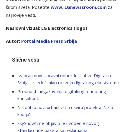
širom sveta. Posetite
www..LGnewssroom.com
za
najnovije vesti.
Naslovni vizual:
LG Electronics
(logo)
Autor:
Portal Media Press Srbija
Slične vesti
Izabran novi Upravni odbor Inicijative Digitalna
Srbija – sledeći nivo razvoja digitalnog ekosistema
Prednosti angažovanja digitalnog marketing
konsultanta
Niš dobio novi urbani vrt u okviru projekta ‘Niklo
kao ja’
SkyShowtime objavio je uvođenje novog
Standardnog paketa sa reklamama