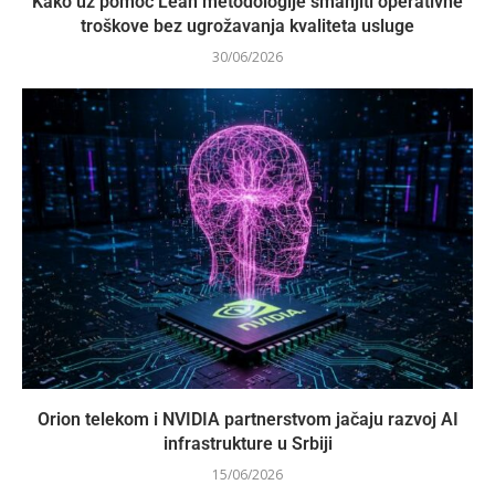
Kako uz pomoć Lean metodologije smanjiti operativne
troškove bez ugrožavanja kvaliteta usluge
30/06/2026
Orion telekom i NVIDIA partnerstvom jačaju razvoj AI
infrastrukture u Srbiji
15/06/2026