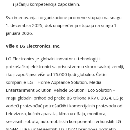
i jačanju kompetencija zaposlenih.
Sva imenovanja i organizacione promene stupaju na snagu
1. decembra 2025, dok unapređenja stupaju na snagu 1.
januara 2026.
Više o LG Electronics, Inc.
LG Electronics je globalni inovator u tehnologiji i
potrošačkoj elektronici sa prisustvom u skoro svakoj zemlji,
i koji zapošljava više od 75.000 ljudi globalno. Četiri
kompanije LG – Home Appliance Solution, Media
Entertainment Solution, Vehicle Solution i Eco Solution –
imaju globalni prihod od preko 88 triliona KRV u 2024. LG je
vodeći proizvođač potrošačkih i komercijalnih proizvoda od
televizora, kućnih aparata, klima uređaja, monitora,
servisnih robota, automobilskih komponenti i vrhunskih LG
SIGNATURE i inteligentnih LG ThinQ brendova poznatih