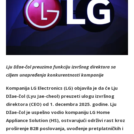
Lju Džae-čol preuzima funkciju izvršnog direktora sa
ciljem unapređenja konkurentnosti kompanije
Kompanija LG Electronics (LG) objavila je da će Lju
Džae-čol (Lyu Jae-cheol) preuzeti ulogu izvršnog
direktora (CEO) od 1. decembra 2025. godine. Lju
Džae-čol je uspešno vodio kompaniju LG Home
Appliance Solution (HS), ostvarujući održivi rast kroz
proširenje B2B poslovanja, uvođenje pretplatničkih i