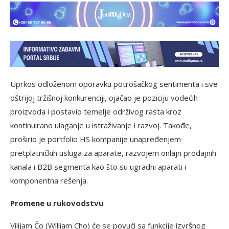
Uprkos odloženom oporavku potrošačkog sentimenta i sve
oštrijoj tržišnoj konkurenciji, ojačao je poziciju vodećih
proizvoda i postavio temelje održivog rasta kroz
kontinuirano ulaganje u istraživanje i razvoj. Takođe,
proširio je portfolio HS kompanije unapređenjem
pretplatničkih usluga za aparate, razvojem onlajn prodajnih
kanala i B2B segmenta kao što su ugradni aparati i
komponentna rešenja.
Promene u rukovodstvu
Vilijam Čo (William Cho) će se povući sa funkcije izvršnog