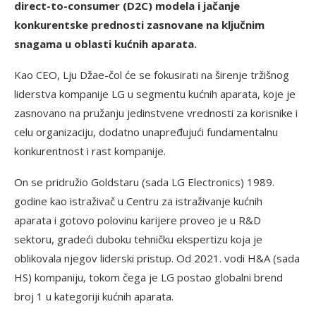
direct-to-consumer (D2C) modela i jačanje
konkurentske prednosti zasnovane na ključnim
snagama u oblasti kućnih aparata.
Kao CEO, Lju Džae-čol će se fokusirati na širenje tržišnog
liderstva kompanije LG u segmentu kućnih aparata, koje je
zasnovano na pružanju jedinstvene vrednosti za korisnike i
celu organizaciju, dodatno unapređujući fundamentalnu
konkurentnost i rast kompanije.
On se pridružio Goldstaru (sada LG Electronics) 1989.
godine kao istraživač u Centru za istraživanje kućnih
aparata i gotovo polovinu karijere proveo je u R&D
sektoru, gradeći duboku tehničku ekspertizu koja je
oblikovala njegov liderski pristup. Od 2021. vodi H&A (sada
HS) kompaniju, tokom čega je LG postao globalni brend
broj 1 u kategoriji kućnih aparata.