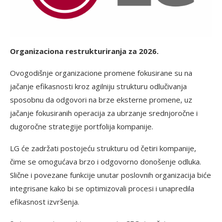
Organizaciona restrukturiranja za 2026.
Ovogodišnje organizacione promene fokusirane su na
jačanje efikasnosti kroz agilniju strukturu odlučivanja
sposobnu da odgovori na brze eksterne promene, uz
jačanje fokusiranih operacija za ubrzanje srednjoročne i
dugoročne strategije portfolija kompanije.
LG će zadržati postojeću strukturu od četiri kompanije,
čime se omogućava brzo i odgovorno donošenje odluka.
Slične i povezane funkcije unutar poslovnih organizacija biće
integrisane kako bi se optimizovali procesi i unapredila
efikasnost izvršenja.