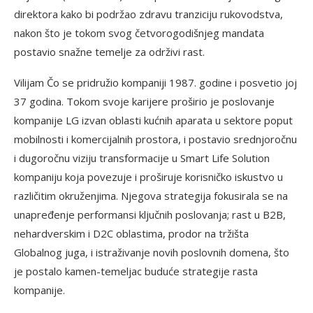
direktora kako bi podržao zdravu tranziciju rukovodstva,
nakon što je tokom svog četvorogodišnjeg mandata
postavio snažne temelje za održivi rast.
Vilijam Čo se pridružio kompaniji 1987. godine i posvetio joj
37 godina. Tokom svoje karijere proširio je poslovanje
kompanije LG izvan oblasti kućnih aparata u sektore poput
mobilnosti i komercijalnih prostora, i postavio srednjoročnu
i dugoročnu viziju transformacije u Smart Life Solution
kompaniju koja povezuje i proširuje korisničko iskustvo u
različitim okruženjima. Njegova strategija fokusirala se na
unapređenje performansi ključnih poslovanja; rast u B2B,
nehardverskim i D2C oblastima, prodor na tržišta
Globalnog juga, i istraživanje novih poslovnih domena, što
je postalo kamen-temeljac buduće strategije rasta
kompanije.