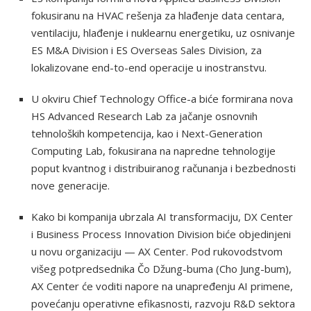
fokusiranu na HVAC rešenja za hlađenje data centara,
ventilaciju, hlađenje i nuklearnu energetiku, uz osnivanje
ES M&A Division i ES Overseas Sales Division, za
lokalizovane end-to-end operacije u inostranstvu.
U okviru Chief Technology Office-a biće formirana nova
HS Advanced Research Lab za jačanje osnovnih
tehnoloških kompetencija, kao i Next-Generation
Computing Lab, fokusirana na napredne tehnologije
poput kvantnog i distribuiranog računanja i bezbednosti
nove generacije.
Kako bi kompanija ubrzala AI transformaciju, DX Center
i Business Process Innovation Division biće objedinjeni
u novu organizaciju — AX Center. Pod rukovodstvom
višeg potpredsednika Čo Džung-buma (Cho Jung-bum),
AX Center će voditi napore na unapređenju AI primene,
povećanju operativne efikasnosti, razvoju R&D sektora