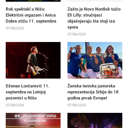
Rok spektakl u Nišu:
Zašto je Novo Nordisk tužio
Električni orgazam i Anica
Eli Lilly: stručnjaci
Dobra stižu 11. septembra
objašnjavaju šta stoji iza
spora
07/08/2026
07/08/2026
Dženan Lončarević 11.
Ženska teniska juniorska
septembra na Letnjoj
reprezentacija Srbije do 18
pozornici u Nišu
godina prvak Evrope!
07/08/2026
07/08/2026