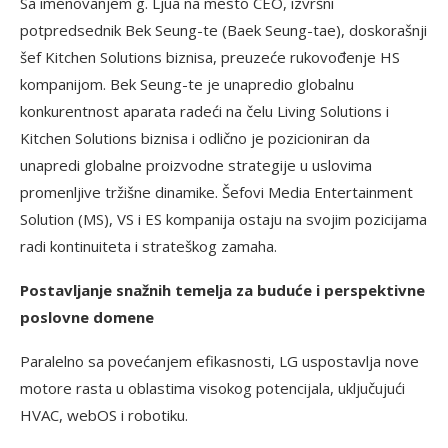
Sa imenovanjem g. Ljua na mesto CEO, izvršni
potpredsednik Bek Seung-te (Baek Seung-tae), doskorašnji
šef Kitchen Solutions biznisa, preuzeće rukovođenje HS
kompanijom. Bek Seung-te je unapredio globalnu
konkurentnost aparata radeći na čelu Living Solutions i
Kitchen Solutions biznisa i odlično je pozicioniran da
unapredi globalne proizvodne strategije u uslovima
promenljive tržišne dinamike. Šefovi Media Entertainment
Solution (MS), VS i ES kompanija ostaju na svojim pozicijama
radi kontinuiteta i strateškog zamaha.
Postavljanje snažnih temelja za buduće i perspektivne
poslovne domene
Paralelno sa povećanjem efikasnosti, LG uspostavlja nove
motore rasta u oblastima visokog potencijala, uključujući
HVAC, webOS i robotiku.