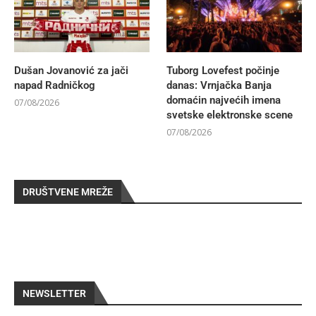
Dušan Jovanović za jači
Tuborg Lovefest počinje
napad Radničkog
danas: Vrnjačka Banja
domaćin najvećih imena
07/08/2026
svetske elektronske scene
07/08/2026
DRUŠTVENE MREŽE
NEWSLETTER