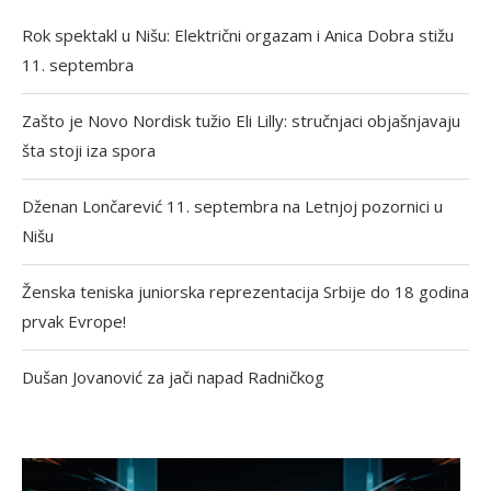
Rok spektakl u Nišu: Električni orgazam i Anica Dobra stižu
11. septembra
Zašto je Novo Nordisk tužio Eli Lilly: stručnjaci objašnjavaju
šta stoji iza spora
Dženan Lončarević 11. septembra na Letnjoj pozornici u
Nišu
Ženska teniska juniorska reprezentacija Srbije do 18 godina
prvak Evrope!
Dušan Jovanović za jači napad Radničkog