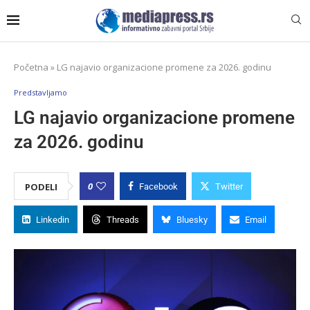
Početna
»
LG najavio organizacione promene za 2026. godinu
Predstavljamo
LG najavio organizacione promene
za 2026. godinu
0
PODELI
Facebook
Twitter
Linkedin
Threads
Bluesky
Email