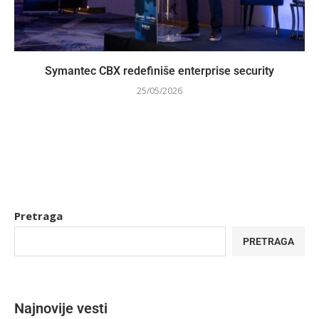
Symantec CBX redefiniše enterprise security
25/05/2026
Pretraga
PRETRAGA
Najnovije vesti