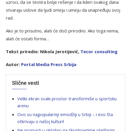
uzroci, da se testira bolje rešenje i da lideri svakog dana
stvaraju uslove da ljudi smeju i umeju da unapređuju svoj
rad.
Ako je to prisutno, alati će doći prirodno. Ako toga nema,
alati će ostati forma…
Tekst priredio: Nikola Jerotijević,
Tecor consulting
Autor:
Portal Media Press Srbija
Slične vesti
Veliki ekran svaki prostor transformiše u sportsku
arenu
Ovo su najpopularniji emodžiji u Srbiji – i evo šta
otkrivaju o našoj kulturi!
Ne propusti u oktobru na Skyshowtime platformi