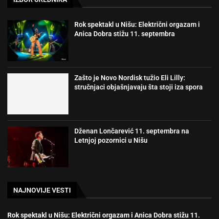
Rok spektakl u Nišu: Električni orgazam i
Anica Dobra stižu 11. septembra
Zašto je Novo Nordisk tužio Eli Lilly:
stručnjaci objašnjavaju šta stoji iza spora
Dženan Lončarević 11. septembra na
Letnjoj pozornici u Nišu
NAJNOVIJE VESTI
Rok spektakl u Nišu: Električni orgazam i Anica Dobra stižu 11.