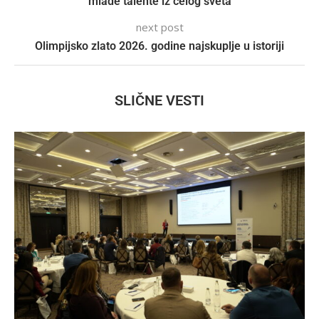
mlade talente iz celog sveta
next post
Olimpijsko zlato 2026. godine najskuplje u istoriji
SLIČNE VESTI