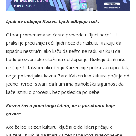
Ljudi ne odbijaju Kaizen. Ljudi odbijaju rizik.
Otpor promenama se često prevede u “ljudi neće”. U
praksi je preciznije reći: ljudi neće da rizikuju. Rizikuju da
ispadnu nestručni ako kažu da nešto ne radi. Rizikuju da
budu prozvani ako ukažu na odstupanje. Rizikuju da ih niko
ne čuje. U takvom okruženju Kaizen nije prilika za napredak,
nego potencijalna kazna. Zato Kaizen kao kultura počinje od
jedne “tvrde” stvari: da li tim ima psihološku sigurnost da
kaže istinu o procesu, bez posledica po sebe.
Kaizen živi u ponašanju lidera, ne u porukama koje
govore
Ako želite Kaizen kulturu, ključ nije da lideri pričaju o
Kaizenu. Ključ je da lideri Kaizen rade kroz svakodnevne