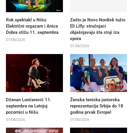
Rok spektakl u Nišu:
Zašto je Novo Nordisk tužio
Električni orgazam i Anica
Eli Lilly: stručnjaci
Dobra stižu 11. septembra
objašnjavaju šta stoji iza
spora
07/08/2026
07/08/2026
Dženan Lončarević 11.
Ženska teniska juniorska
septembra na Letnjoj
reprezentacija Srbije do 18
pozornici u Nišu
godina prvak Evrope!
07/08/2026
07/08/2026