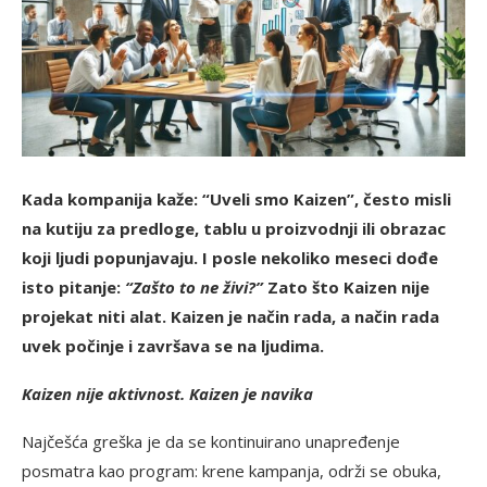
Kada kompanija kaže: “Uveli smo Kaizen”, često misli
na kutiju za predloge, tablu u proizvodnji ili obrazac
koji ljudi popunjavaju. I posle nekoliko meseci dođe
isto pitanje:
“Zašto to ne živi?”
Zato što Kaizen nije
projekat niti alat. Kaizen je način rada, a način rada
uvek počinje i završava se na ljudima.
Kaizen nije aktivnost. Kaizen je navika
Najčešća greška je da se kontinuirano unapređenje
posmatra kao program: krene kampanja, održi se obuka,