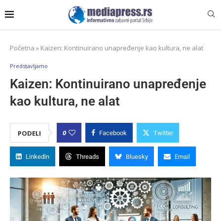
Početna
»
Kaizen: Kontinuirano unapređenje kao kultura, ne alat
Predstavljamo
Kaizen: Kontinuirano unapređenje
kao kultura, ne alat
0
PODELI
Facebook
Twitter
Linkedin
Threads
Bluesky
Email