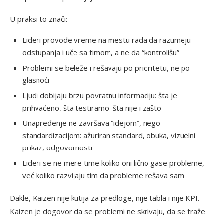
U praksi to znači:
Lideri provode vreme na mestu rada da razumeju
odstupanja i uče sa timom, a ne da “kontrolišu”
Problemi se beleže i rešavaju po prioritetu, ne po
glasnoći
Ljudi dobijaju brzu povratnu informaciju: šta je
prihvaćeno, šta testiramo, šta nije i zašto
Unapređenje ne završava “idejom”, nego
standardizacijom: ažuriran standard, obuka, vizuelni
prikaz, odgovornosti
Lideri se ne mere time koliko oni lično gase probleme,
već koliko razvijaju tim da probleme rešava sam
Dakle, Kaizen nije kutija za predloge, nije tabla i nije KPI.
Kaizen je dogovor da se problemi ne skrivaju, da se traže