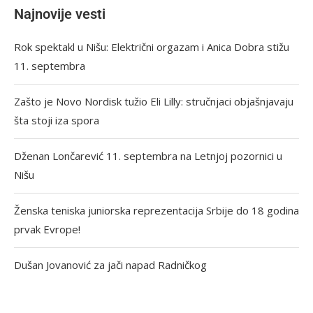
Najnovije vesti
Rok spektakl u Nišu: Električni orgazam i Anica Dobra stižu
11. septembra
Zašto je Novo Nordisk tužio Eli Lilly: stručnjaci objašnjavaju
šta stoji iza spora
Dženan Lončarević 11. septembra na Letnjoj pozornici u
Nišu
Ženska teniska juniorska reprezentacija Srbije do 18 godina
prvak Evrope!
Dušan Jovanović za jači napad Radničkog