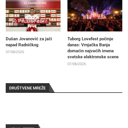
Dušan Jovanović za jači
Tuborg Lovefest počinje
napad Radničkog
danas: Vrnjačka Banja
domaćin najvećih imena
07/08/2026
svetske elektronske scene
07/08/2026
DRUŠTVENE MREŽE