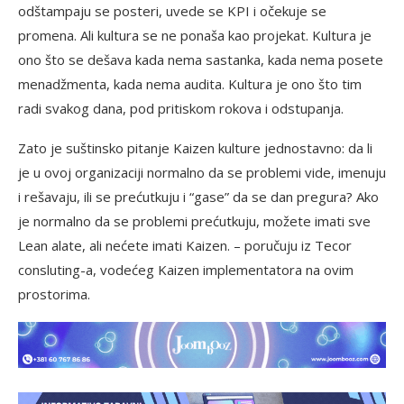
odštampaju se posteri, uvede se KPI i očekuje se
promena. Ali kultura se ne ponaša kao projekat. Kultura je
ono što se dešava kada nema sastanka, kada nema posete
menadžmenta, kada nema audita. Kultura je ono što tim
radi svakog dana, pod pritiskom rokova i odstupanja.
Zato je suštinsko pitanje Kaizen kulture jednostavno: da li
je u ovoj organizaciji normalno da se problemi vide, imenuju
i rešavaju, ili se prećutkuju i “gase” da se dan pregura? Ako
je normalno da se problemi prećutkuju, možete imati sve
Lean alate, ali nećete imati Kaizen. – poručuju iz Tecor
consluting-a, vodećeg Kaizen implementatora na ovim
prostorima.