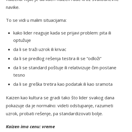
navike.
To se vidi u malim situacijama:
kako lider reaguje kada se prijavi problem: pita ili
optužuje
da li se traži uzrok ili krivac
da li se predlog rešenja testira ili se “odloži”
da li se standard poštuje ili relativizuje čim postane
tesno
da li se greška tretira kao podatak ili kao sramota
Kaizen kao kultura se gradi tako što lider svakog dana
pokazuje da je normalno: videti odstupanje, razumeti
uzrok, probati rešenje, pa standardizovati bolje.
Kaizen ima cenu: vreme