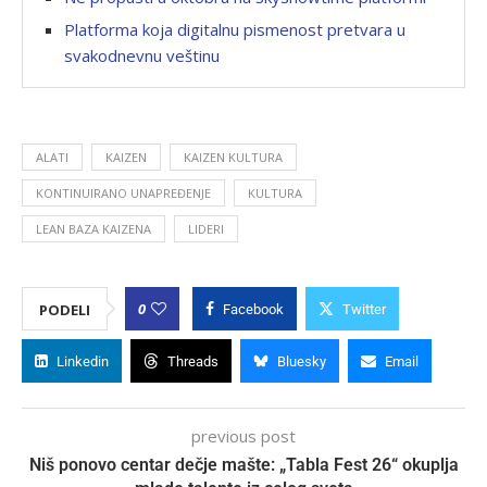
Platforma koja digitalnu pismenost pretvara u
svakodnevnu veštinu
ALATI
KAIZEN
KAIZEN KULTURA
KONTINUIRANO UNAPREĐENJE
KULTURA
LEAN BAZA KAIZENA
LIDERI
0
PODELI
Facebook
Twitter
Linkedin
Threads
Bluesky
Email
previous post
Niš ponovo centar dečje mašte: „Tabla Fest 26“ okuplja