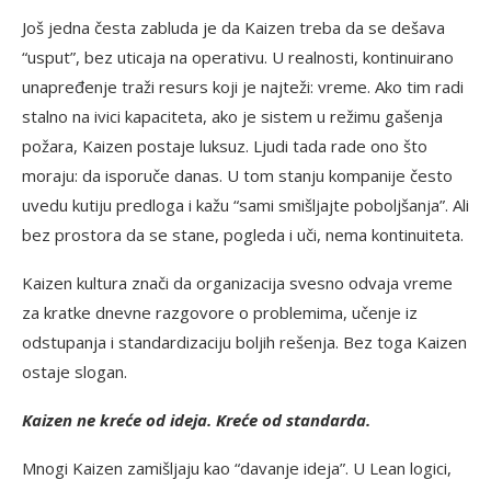
Još jedna česta zabluda je da Kaizen treba da se dešava
“usput”, bez uticaja na operativu. U realnosti, kontinuirano
unapređenje traži resurs koji je najteži: vreme. Ako tim radi
stalno na ivici kapaciteta, ako je sistem u režimu gašenja
požara, Kaizen postaje luksuz. Ljudi tada rade ono što
moraju: da isporuče danas. U tom stanju kompanije često
uvedu kutiju predloga i kažu “sami smišljajte poboljšanja”. Ali
bez prostora da se stane, pogleda i uči, nema kontinuiteta.
Kaizen kultura znači da organizacija svesno odvaja vreme
za kratke dnevne razgovore o problemima, učenje iz
odstupanja i standardizaciju boljih rešenja. Bez toga Kaizen
ostaje slogan.
Kaizen ne kreće od ideja. Kreće od standarda.
Mnogi Kaizen zamišljaju kao “davanje ideja”. U Lean logici,