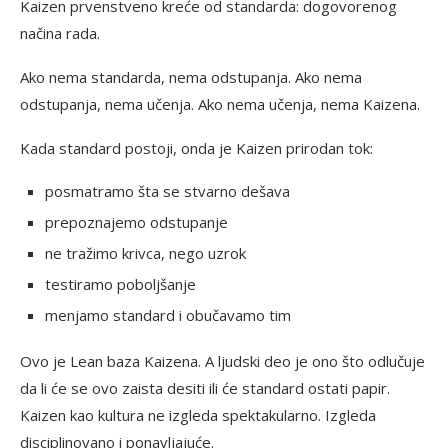
Kaizen prvenstveno kreće od standarda: dogovorenog
načina rada.
Ako nema standarda, nema odstupanja. Ako nema
odstupanja, nema učenja. Ako nema učenja, nema Kaizena.
Kada standard postoji, onda je Kaizen prirodan tok:
posmatramo šta se stvarno dešava
prepoznajemo odstupanje
ne tražimo krivca, nego uzrok
testiramo poboljšanje
menjamo standard i obučavamo tim
Ovo je Lean baza Kaizena. A ljudski deo je ono što odlučuje
da li će se ovo zaista desiti ili će standard ostati papir.
Kaizen kao kultura ne izgleda spektakularno. Izgleda
disciplinovano i ponavljajuće.