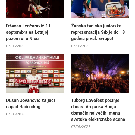
Dženan Lončarević 11.
Ženska teniska juniorska
septembra na Letnjoj
reprezentacija Srbije do 18
pozornici u Nišu
godina prvak Evrope!
07/08/2026
07/08/2026
Dušan Jovanović za jači
Tuborg Lovefest počinje
napad Radničkog
danas: Vrnjačka Banja
domaćin najvećih imena
07/08/2026
svetske elektronske scene
07/08/2026