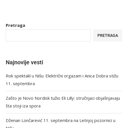
Pretraga
PRETRAGA
Najnovije vesti
Rok spektakl u Nišu: Električni orgazam i Anica Dobra stižu
11. septembra
Zašto je Novo Nordisk tužio Eli Lilly: stručnjaci objašnjavaju
šta stoji iza spora
Dženan Lončarević 11. septembra na Letnjoj pozornici u
Nišu