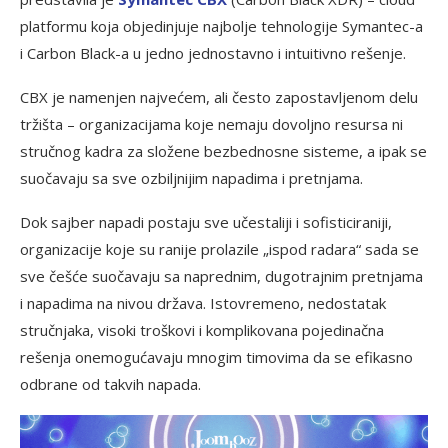
platformu koja objedinjuje najbolje tehnologije Symantec-a
i Carbon Black-a u jedno jednostavno i intuitivno rešenje.
CBX je namenjen najvećem, ali često zapostavljenom delu
tržišta – organizacijama koje nemaju dovoljno resursa ni
stručnog kadra za složene bezbednosne sisteme, a ipak se
suočavaju sa sve ozbiljnijim napadima i pretnjama.
Dok sajber napadi postaju sve učestaliji i sofisticiraniji,
organizacije koje su ranije prolazile „ispod radara“ sada se
sve češće suočavaju sa naprednim, dugotrajnim pretnjama
i napadima na nivou država. Istovremeno, nedostatak
stručnjaka, visoki troškovi i komplikovana pojedinačna
rešenja onemogućavaju mnogim timovima da se efikasno
odbrane od takvih napada.