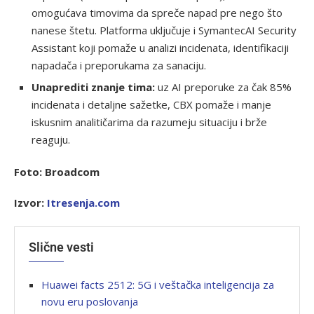
omogućava timovima da spreče napad pre nego što
nanese štetu. Platforma uključuje i SymantecAI Security
Assistant koji pomaže u analizi incidenata, identifikaciji
napadača i preporukama za sanaciju.
Unaprediti znanje tima:
uz AI preporuke za čak 85%
incidenata i detaljne sažetke, CBX pomaže i manje
iskusnim analitičarima da razumeju situaciju i brže
reaguju.
Foto: Broadcom
Izvor:
Itresenja.com
Slične vesti
Huawei facts 2512: 5G i veštačka inteligencija za
novu eru poslovanja