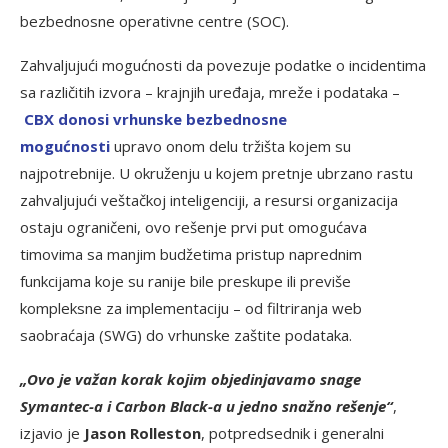
bezbednosne operativne centre (SOC).
Zahvaljujući mogućnosti da povezuje podatke o incidentima
sa različitih izvora – krajnjih uređaja, mreže i podataka –
CBX donosi vrhunske bezbednosne
mogućnosti
upravo onom delu tržišta kojem su
najpotrebnije. U okruženju u kojem pretnje ubrzano rastu
zahvaljujući veštačkoj inteligenciji, a resursi organizacija
ostaju ograničeni, ovo rešenje prvi put omogućava
timovima sa manjim budžetima pristup naprednim
funkcijama koje su ranije bile preskupe ili previše
kompleksne za implementaciju – od filtriranja web
saobraćaja (SWG) do vrhunske zaštite podataka.
„Ovo je važan korak kojim objedinjavamo snage
Symantec-a i Carbon Black-a u jedno snažno rešenje“
,
izjavio je
Jason Rolleston
, potpredsednik i generalni