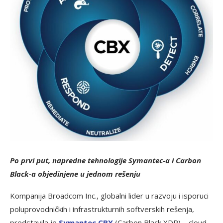
Po prvi put, napredne tehnologije Symantec-a i Carbon
Black-a objedinjene u jednom rešenju
Kompanija Broadcom Inc., globalni lider u razvoju i isporuci
poluprovodničkih i infrastrukturnih softverskih rešenja,
predstavila je
Symantec CBX
(Carbon Black XDR) – cloud