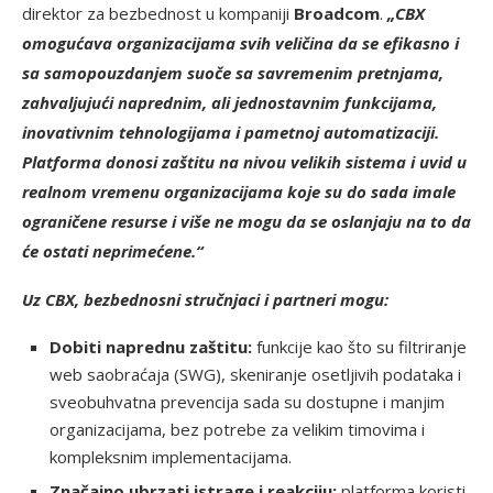
direktor za bezbednost u kompaniji
Broadcom
.
„CBX
omogućava organizacijama svih veličina da se efikasno i
sa samopouzdanjem suoče sa savremenim pretnjama,
zahvaljujući naprednim, ali jednostavnim funkcijama,
inovativnim tehnologijama i pametnoj automatizaciji.
Platforma donosi zaštitu na nivou velikih sistema i uvid u
realnom vremenu organizacijama koje su do sada imale
ograničene resurse i više ne mogu da se oslanjaju na to da
će ostati neprimećene.“
Uz CBX, bezbednosni stručnjaci i partneri mogu:
Dobiti naprednu zaštitu:
funkcije kao što su filtriranje
web saobraćaja (SWG), skeniranje osetljivih podataka i
sveobuhvatna prevencija sada su dostupne i manjim
organizacijama, bez potrebe za velikim timovima i
kompleksnim implementacijama.
Značajno ubrzati istrage i reakciju:
platforma koristi