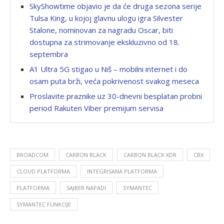
SkyShowtime objavio je da će druga sezona serije
Tulsa King, u kojoj glavnu ulogu igra Silvester
Stalone, nominovan za nagradu Oscar, biti
dostupna za strimovanje ekskluzivno od 18.
septembra
A1 Ultra 5G stigao u Niš – mobilni internet i do
osam puta brži, veća pokrivenost svakog meseca
Proslavite praznike uz 30-dnevni besplatan probni
period Rakuten Viber premijum servisa
BROADCOM
CARBON BLACK
CARBON BLACK XDR
CBX
CLOUD PLATFORMA
INTEGRISANA PLATFORMA
PLATFORMA
SAJBER NAPADI
SYMANTEC
SYMANTEC FUNKCIJE