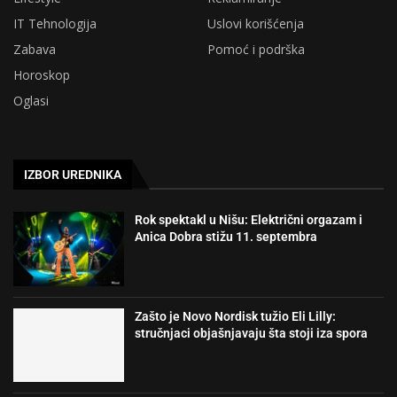
IT Tehnologija
Uslovi korišćenja
Zabava
Pomoć i podrška
Horoskop
Oglasi
IZBOR UREDNIKA
Rok spektakl u Nišu: Električni orgazam i
Anica Dobra stižu 11. septembra
Zašto je Novo Nordisk tužio Eli Lilly:
stručnjaci objašnjavaju šta stoji iza spora