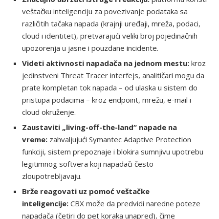
veštačku inteligenciju za povezivanje podataka sa
različitih tačaka napada (krajnji uređaji, mreža, podaci,
cloud i identitet), pretvarajući veliki broj pojedinačnih
upozorenja u jasne i pouzdane incidente.
Videti aktivnosti napadača na jednom mestu:
kroz
jedinstveni Threat Tracer interfejs, analitičari mogu da
prate kompletan tok napada – od ulaska u sistem do
pristupa podacima – kroz endpoint, mrežu, e-mail i
cloud okruženje.
Zaustaviti „living-off-the-land“ napade na
vreme:
zahvaljujući Symantec Adaptive Protection
funkciji, sistem prepoznaje i blokira sumnjivu upotrebu
legitimnog softvera koji napadači često
zloupotrebljavaju.
Brže reagovati uz pomoć veštačke
inteligencije:
CBX može da predvidi naredne poteze
napadača (četiri do pet koraka unapred), čime