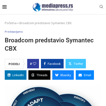
Početna
»
Broadcom predstavio Symantec CBX
Predstavljamo
Broadcom predstavio Symantec
CBX
0
PODELI
Facebook
Twitter
Linkedin
Threads
Bluesky
Email