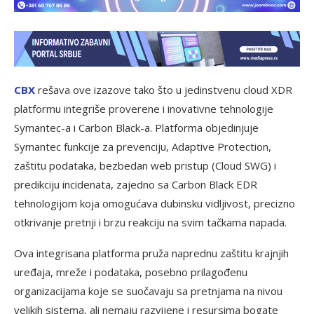
CBX
rešava ove izazove tako što u jedinstvenu cloud XDR
platformu integriše proverene i inovativne tehnologije
Symantec-a i Carbon Black-a. Platforma objedinjuje
Symantec funkcije za prevenciju, Adaptive Protection,
zaštitu podataka, bezbedan web pristup (Cloud SWG) i
predikciju incidenata, zajedno sa Carbon Black EDR
tehnologijom koja omogućava dubinsku vidljivost, precizno
otkrivanje pretnji i brzu reakciju na svim tačkama napada.
Ova integrisana platforma pruža naprednu zaštitu krajnjih
uređaja, mreže i podataka, posebno prilagođenu
organizacijama koje se suočavaju sa pretnjama na nivou
velikih sistema, ali nemaju razvijene i resursima bogate