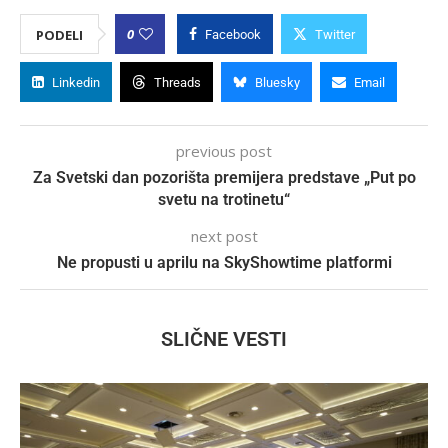
0
PODELI
Facebook
Twitter
Linkedin
Threads
Bluesky
Email
previous post
Za Svetski dan pozorišta premijera predstave „Put po
svetu na trotinetu“
next post
Ne propusti u aprilu na SkyShowtime platformi
SLIČNE VESTI