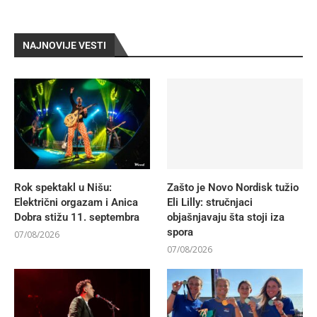
NAJNOVIJE VESTI
Rok spektakl u Nišu:
Zašto je Novo Nordisk tužio
Električni orgazam i Anica
Eli Lilly: stručnjaci
Dobra stižu 11. septembra
objašnjavaju šta stoji iza
spora
07/08/2026
07/08/2026