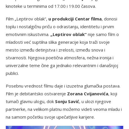
kinoteke u terminima od 17.00 i 19.00 časova.
Film „Leptirov oblak“,
u produkciji Centar filma
, donosi
toplu i nostalgičnu priču o odrastanju, identitetu i prvim
emotivnim iskustvima.
„Leptirov oblak“
nije samo film o
mladosti već suptilna slika generacije koja traži svoje
mesto između detinjstva i zrelosti, između snova i
stvarnosti. Njegova poetična atmosfera, nežna ironija i
univerzalne teme čine ga jednako relevantnim i današnjoj
publici.
Posebnu vrednost filmu daje i izuzetna glumačka postava.
Film je debitantsko ostvarenje
Zorana Cvijanovića
, koji
tumači glavnu ulogu, dok
Sonju Savić
, u ulozi njegove
partnerke, na velikom platnu možemo videti veoma mladu i
na samom početku svoje upečatljive karijere.