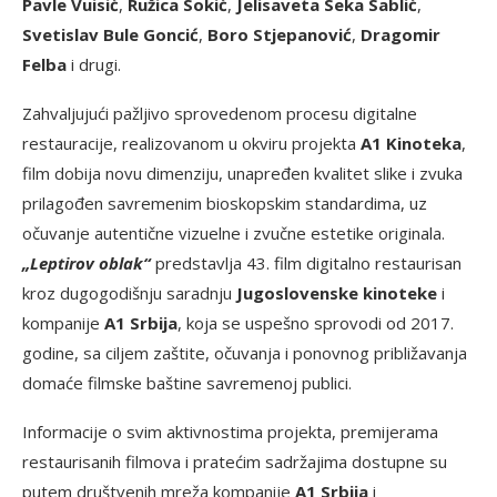
Pavle Vuisić
,
Ružica Sokić
,
Jelisaveta Seka Sablić
,
Svetislav Bule Goncić
,
Boro Stjepanović
,
Dragomir
Felba
i drugi.
Zahvaljujući pažljivo sprovedenom procesu digitalne
restauracije, realizovanom u okviru projekta
A1 Kinoteka
,
film dobija novu dimenziju, unapređen kvalitet slike i zvuka
prilagođen savremenim bioskopskim standardima, uz
očuvanje autentične vizuelne i zvučne estetike originala.
„Leptirov oblak“
predstavlja 43. film digitalno restaurisan
kroz dugogodišnju saradnju
Jugoslovenske kinoteke
i
kompanije
A1 Srbija
, koja se uspešno sprovodi od 2017.
godine, sa ciljem zaštite, očuvanja i ponovnog približavanja
domaće filmske baštine savremenoj publici.
Informacije o svim aktivnostima projekta, premijerama
restaurisanih filmova i pratećim sadržajima dostupne su
putem društvenih mreža kompanije
A1 Srbija
i