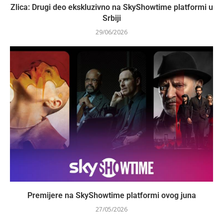
Zlica: Drugi deo ekskluzivno na SkyShowtime platformi u
Srbiji
29/06/2026
Premijere na SkyShowtime platformi ovog juna
27/05/2026