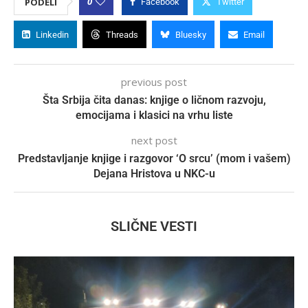
0
PODELI
Facebook
Twitter
Linkedin
Threads
Bluesky
Email
previous post
Šta Srbija čita danas: knjige o ličnom razvoju,
emocijama i klasici na vrhu liste
next post
Predstavljanje knjige i razgovor ‘O srcu’ (mom i vašem)
Dejana Hristova u NKC-u
SLIČNE VESTI