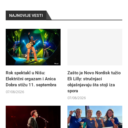
NAJNOVIJE VESTI
Rok spektakl u Nišu:
Zašto je Novo Nordisk tužio
Električni orgazam i Anica
Eli Lilly: stručnjaci
Dobra stižu 11. septembra
objašnjavaju šta stoji iza
spora
07/08/2026
07/08/2026