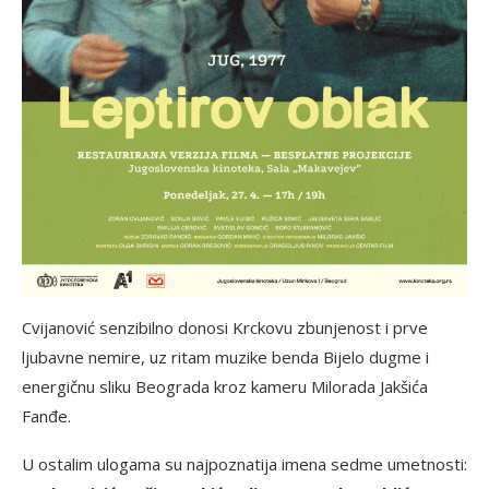
Cvijanović senzibilno donosi Krckovu zbunjenost i prve
ljubavne nemire, uz ritam muzike benda Bijelo dugme i
energičnu sliku Beograda kroz kameru Milorada Jakšića
Fanđe.
U ostalim ulogama su najpoznatija imena sedme umetnosti: