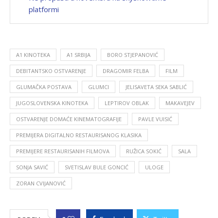
platformi
A1 KINOTEKA
A1 SRBIJA
BORO STJEPANOVIĆ
DEBITANTSKO OSTVARENJE
DRAGOMIR FELBA
FILM
GLUMAČKA POSTAVA
GLUMCI
JELISAVETA SEKA SABLIĆ
JUGOSLOVENSKA KINOTEKA
LEPTIROV OBLAK
MAKAVEJEV
OSTVARENJE DOMAĆE KINEMATOGRAFIJE
PAVLE VUISIĆ
PREMIJERA DIGITALNO RESTAURISANOG KLASIKA
PREMIJERE RESTAURISANIH FILMOVA
RUŽICA SOKIĆ
SALA
SONJA SAVIĆ
SVETISLAV BULE GONCIĆ
ULOGE
ZORAN CVIJANOVIĆ