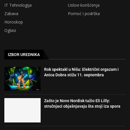
IT Tehnologija
Uslovi korišćenja
Zabava
Pomoć i podrška
Horoskop
Oglasi
IZBOR UREDNIKA
Rok spektakl u Nišu: Električni orgazam i
Anica Dobra stižu 11. septembra
Zašto je Novo Nordisk tužio Eli Lilly:
stručnjaci objašnjavaju šta stoji iza spora