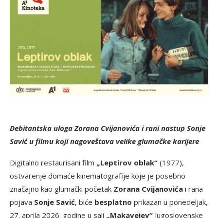
Debitantska uloga
Zorana Cvijanovića i rani nastup
Sonje
Savić u filmu koji nagoveštava velike glumačke karijere
Digitalno restaurisani film
„Leptirov oblak“
(1977),
ostvarenje domaće kinematografije koje je posebno
značajno kao glumački početak
Zorana Cvijanovića
i rana
pojava
Sonje Savić
, biće
besplatno
prikazan u ponedeljak,
27. aprila 2026. godine u sali
„Makavejev“
Jugoslovenske