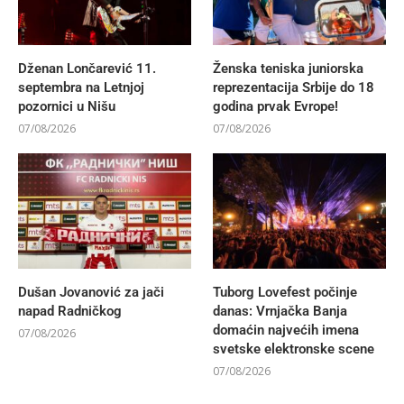
Dženan Lončarević 11.
Ženska teniska juniorska
septembra na Letnjoj
reprezentacija Srbije do 18
pozornici u Nišu
godina prvak Evrope!
07/08/2026
07/08/2026
Dušan Jovanović za jači
Tuborg Lovefest počinje
napad Radničkog
danas: Vrnjačka Banja
domaćin najvećih imena
07/08/2026
svetske elektronske scene
07/08/2026