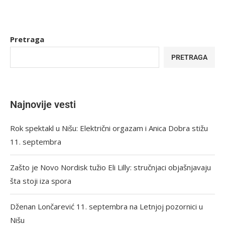
Pretraga
PRETRAGA
Najnovije vesti
Rok spektakl u Nišu: Električni orgazam i Anica Dobra stižu
11. septembra
Zašto je Novo Nordisk tužio Eli Lilly: stručnjaci objašnjavaju
šta stoji iza spora
Dženan Lončarević 11. septembra na Letnjoj pozornici u
Nišu