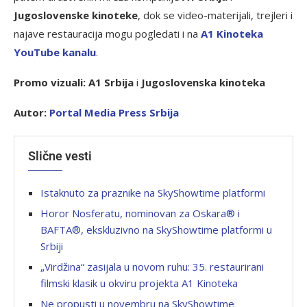
Jugoslovenske kinoteke
, dok se video-materijali, trejleri i
najave restauracija mogu pogledati i na
A1 Kinoteka
YouTube kanalu
.
Promo vizuali:
A1 Srbija
i
Jugoslovenska kinoteka
Autor:
Portal Media Press Srbija
Slične vesti
Istaknuto za praznike na SkyShowtime platformi
Horor Nosferatu, nominovan za Oskara® i
BAFTA®, ekskluzivno na SkyShowtime platformi u
Srbiji
„Virdžina“ zasijala u novom ruhu: 35. restaurirani
filmski klasik u okviru projekta A1 Kinoteka
Ne propusti u novembru na SkyShowtime