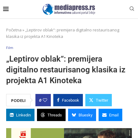
Početna
»
„Leptirov oblak“: premijera digitalno restaurisanog
klasika iz projekta A1 Kinoteka
Film
„Leptirov oblak“: premijera
digitalno restaurisanog klasika iz
projekta A1 Kinoteka
0
PODELI
Facebook
Twitter
Linkedin
Threads
Bluesky
Email