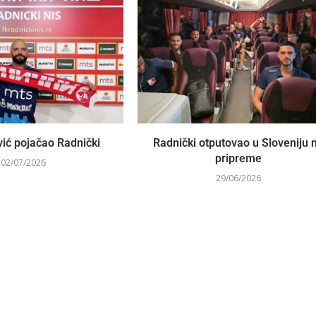
vić pojačao Radnički
Radnički otputovao u Sloveniju 
pripreme
02/07/2026
29/06/2026