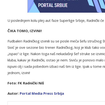
U poslednjem kolu plej-aut faze Superlige Srbije, Radnički će
ČIKA TOMO, IZVINI!
Fudbaleri Radničkog izvinili su se posle meča šefu stručnog 
Sivić je ove sezone bio trener Radničkog, koji je klub tako vo
„ispao“ iz lige. Nakon toga naš nekadašnji šef struke se izvin
kluba, kakav je Radnički, ostao je nem. Siviću je ponovo malo
ispuni cilj i sada pobedom izbaci naš tim iz lige. Ipak u tome ni
jednom, izvini!
Foto: FK Radnički Niš
Autor:
Portal Media Press Srbija