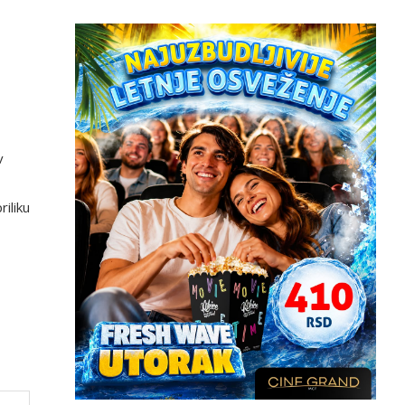
v
iliku