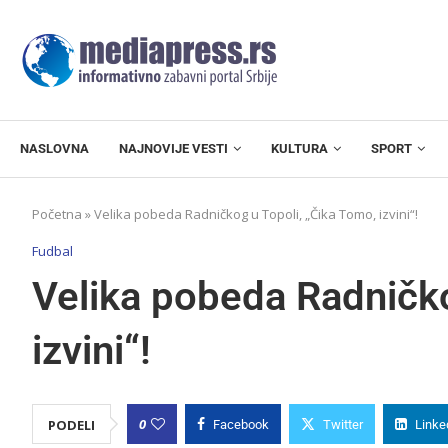
NASLOVNA
NAJNOVIJE VESTI
KULTURA
SPORT
Početna
»
Velika pobeda Radničkog u Topoli, „Čika Tomo, izvini“!
Fudbal
Velika pobeda Radničko
izvini“!
0
PODELI
Facebook
Twitter
Linke