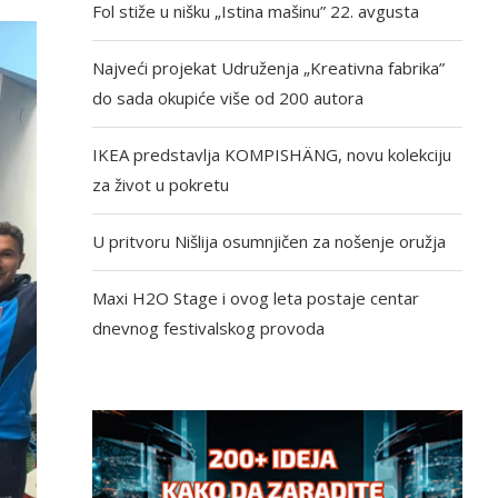
Fol stiže u nišku „Istina mašinu” 22. avgusta
Najveći projekat Udruženja „Kreativna fabrika”
do sada okupiće više od 200 autora
IKEA predstavlja KOMPISHÄNG, novu kolekciju
za život u pokretu
U pritvoru Nišlija osumnjičen za nošenje oružja
Maxi H2O Stage i ovog leta postaje centar
dnevnog festivalskog provoda