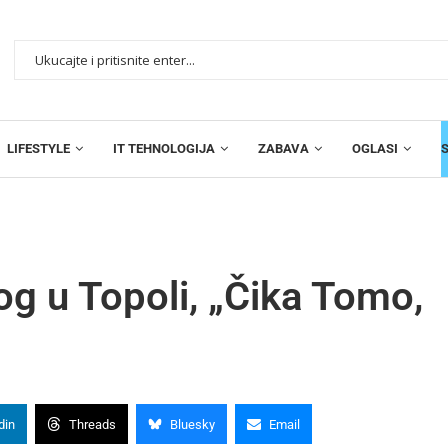
LIFESTYLE
IT TEHNOLOGIJA
ZABAVA
OGLASI
g u Topoli, „Čika Tomo,
din
Threads
Bluesky
Email