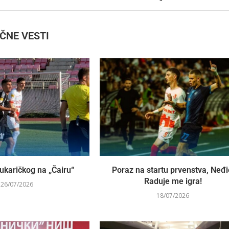
IČNE VESTI
ukaričkog na „Čairu“
Poraz na startu prvenstva, Neđi
Raduje me igra!
26/07/2026
18/07/2026