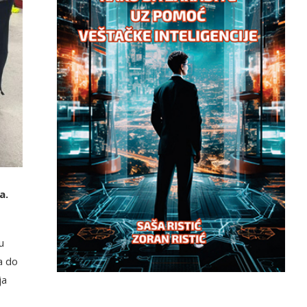
a.
u
a do
ja