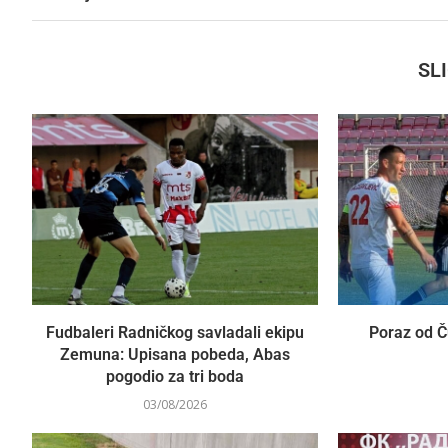
SL
Fudbaleri Radničkog savladali ekipu
Poraz od Č
Zemuna: Upisana pobeda, Abas
pogodio za tri boda
03/08/2026