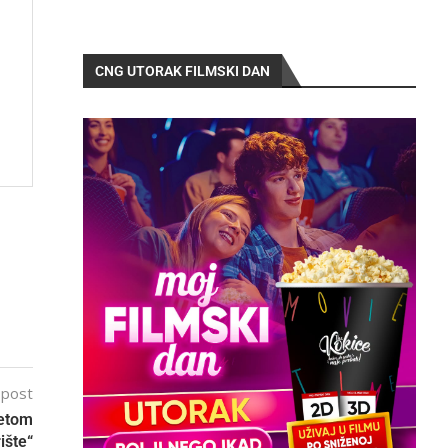
CNG UTORAK FILMSKI DAN
 post
setom
ište“