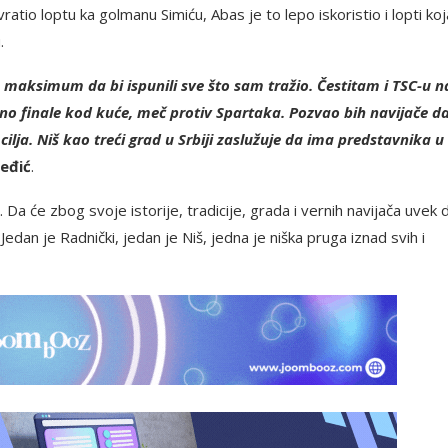
tio loptu ka golmanu Simiću, Abas je to lepo iskoristio i lopti koj
.
 maksimum da bi ispunili sve što sam tražio. Čestitam i TSC-u n
edno finale kod kuće, meč protiv Spartaka. Pozvao bih navijače d
ilja. Niš kao treći grad u Srbiji zaslužuje da ima predstavnika u
eđić
.
 će zbog svoje istorije, tradicije, grada i vernih navijača uvek d
an je Radnički, jedan je Niš, jedna je niška pruga iznad svih i