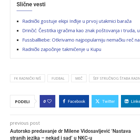
Slične vesti
Radnički gostuje ekipi Inđije u prvoj utakmici baraža
Drinčić: Čestitka igračima kao znak poštovanja i truda
Fussballliebe: Otkrivamo najpopularniju nemačku reč n
Radnički započinje takmičenje u Kupu
FK RADNIČKI NIŠ
FUDBAL
MEČ
ŠEF STRUČNOG ŠTABA RAD
0
PODELI
Facebook
Twitter
Link
previous post
Autorsko predavanje dr Milene Vidosavljević ‘Nastava
stranih jezika – nekad i sad’ u NKC-u