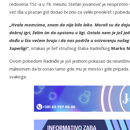
redovima TSC-a u 78. minutu. Stefan Jovanović je nespretno vra
već išla u prazan gol dodao brzinu za veliki preokret i pobedu
„Hvala momcima, znam da nije bilo lako. Morali su da daju
dobroj igri, želim im da opstanu u ligi. Ostalo nam je još j
dođu u što većem broju i da nas podrže u ostvarenju našeg c
Superligi“
, istakao je šef stručnog štaba Radničkog
Marko N
Ovom pobedom Radnički je još jednom pokazao da neuništiv. Da
makismum da bi ostao tamo gde mu je mesto i gde pripada. Jed
svakoga.