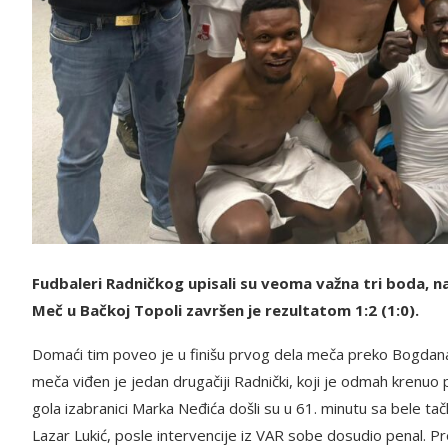
Fudbaleri Radničkog upisali su veoma važna tri boda, n
Meč u Bačkoj Topoli završen je rezultatom 1:2 (1:0).
Domaći tim poveo je u finišu prvog dela meča preko Bogdana 
meča viđen je jedan drugačiji Radnički, koji je odmah krenuo
gola izabranici Marka Neđića došli su u 61. minutu sa bele t
Lazar Lukić, posle intervencije iz VAR sobe dosudio penal. Prec