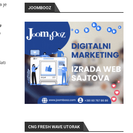
a je
JOOMBOOZ
a
a
ati
CNG FRESH WAVE UTORAK