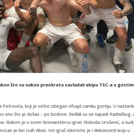
akon što su nakon preokreta savladali ekipu TSC-a u gostim
Petrovića, koji je vešto izbegao ofsajd zamku gostiju. U nastavk
 po ono što je došao – po bodove. Ređali su se napadi Radničkog, 
ačke. Rukom je u svom šesnaestercu igrao Sloboda Urošević, a sudi
izan je bio Isah Abas. Isti igrač iskoristio je i dekoncentraciju u