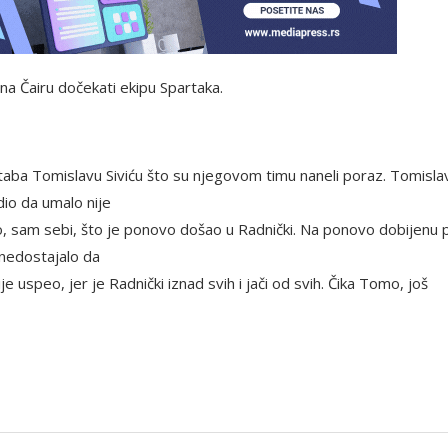
 na Čairu dočekati ekipu Spartaka.
štaba Tomislavu Siviću što su njegovom timu naneli poraz. Tomisla
dio da umalo nije
io, sam sebi, što je ponovo došao u Radnički. Na ponovo dobijenu pr
 nedostajalo da
je uspeo, jer je Radnički iznad svih i jači od svih. Čika Tomo, još