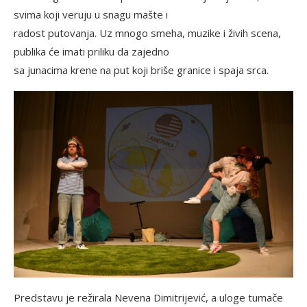
svima koji veruju u snagu mašte i
radost putovanja. Uz mnogo smeha, muzike i živih scena,
publika će imati priliku da zajedno
sa junacima krene na put koji briše granice i spaja srca.
Predstavu je režirala Nevena Dimitrijević, a uloge tumače