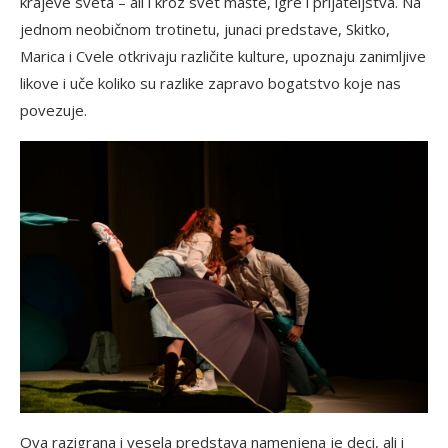
krajeve sveta – ali i kroz svet mašte, igre i prijateljstva. Na
jednom neobičnom trotinetu, junaci predstave, Skitko,
Marica i Cvele otkrivaju različite kulture, upoznaju zanimljive
likove i uče koliko su razlike zapravo bogatstvo koje nas
povezuje.
Ova razigrana i vesela predstava namenjena je deci, ali i