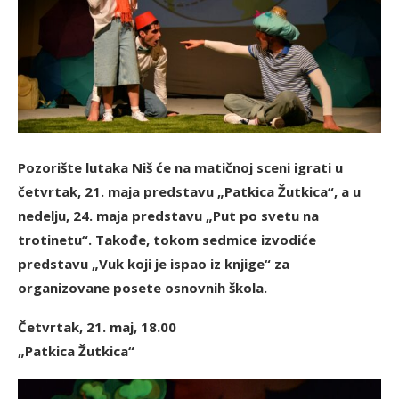
Pozorište lutaka Niš će na matičnoj sceni igrati u
četvrtak, 21. maja predstavu „Patkica Žutkica“, a u
nedelju, 24. maja predstavu „Put po svetu na
trotinetu“. Takođe, tokom sedmice izvodiće
predstavu „Vuk koji je ispao iz knjige“ za
organizovane posete osnovnih škola.
Četvrtak, 21. maj, 18.00
„Patkica Žutkica“