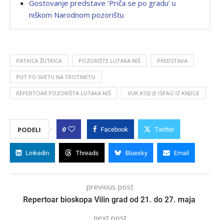
Gostovanje predstave ‘Priča se po gradu’ u
niškom Narodnom pozorištu
PATKICA ŽUTKICA
POZORIŠTE LUTAKA NIŠ
PREDSTAVA
PUT PO SVETU NA TROTINETU
REPERTOAR POZORIŠTA LUTAKA NIŠ
VUK KOJI JE ISPAO IZ KNJIGE
0
PODELI
Facebook
Twitter
Linkedin
Threads
Bluesky
Email
previous post
Repertoar bioskopa Vilin grad od 21. do 27. maja
next post