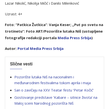
Lazar Nikolić, Nikolija Mičić i Danilo Milenković
Uzrast: 4+
Foto: “Patkica Žutkica”
:
Vanja Keser;
„Put po svetu na
trotinetu“
: Foto ART/Pozorište lutaka Niš (ustupljene
fotografije redakciji portala
Media Press Srbija
)
Autor:
Portal Media Press Srbija
Slične vesti
Pozorište lutaka Niš na nacionalnim i
međunarodnim festivalima tokom aprila i maja
San o zavičaju na XXV Teatar festu ‘Petar Kočić’
Gostovanje predstave ‘Kabare – sitnice života’ na
Maloj sceni Narodnog pozorišta Niš