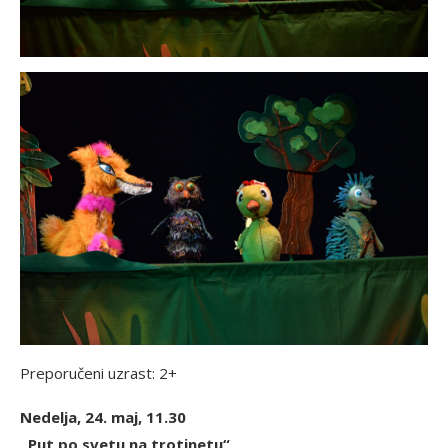
Preporučeni uzrast: 2+
Nedelja, 24. maj, 11.30
„Put po svetu na trotinetu“