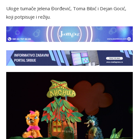
Uloge tumače Jelena Đorđević, Toma Bibić i Dejan Gocić,
koji potpisuje i režiju.