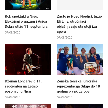
Rok spektakl u Nišu:
Zašto je Novo Nordisk tužio
Električni orgazam i Anica
Eli Lilly: stručnjaci
Dobra stižu 11. septembra
objašnjavaju šta stoji iza
spora
07/08/2026
07/08/2026
Dženan Lončarević 11.
Ženska teniska juniorska
septembra na Letnjoj
reprezentacija Srbije do 18
pozornici u Nišu
godina prvak Evrope!
07/08/2026
07/08/2026