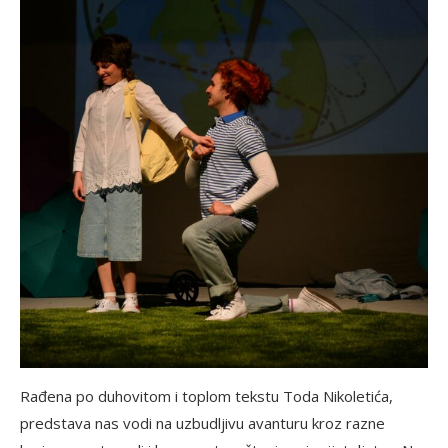
Rađena po duhovitom i toplom tekstu Toda Nikoletića,
predstava nas vodi na uzbudljivu avanturu kroz razne