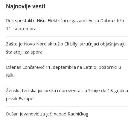
Najnovije vesti
Rok spektakl u Nišu: Električni orgazam i Anica Dobra stižu
11. septembra
Zašto je Novo Nordisk tužio Eli Lilly: stručnjaci objašnjavaju
šta stoji iza spora
Dženan Lončarević 11. septembra na Letnjoj pozornici u
Nišu
Ženska teniska juniorska reprezentacija Srbije do 18 godina
prvak Evrope!
Dušan Jovanović za jači napad Radničkog