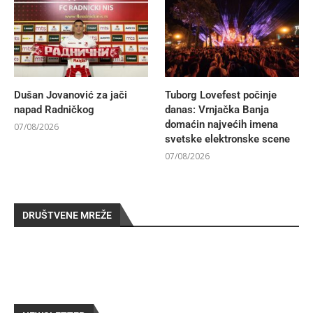
Dušan Jovanović za jači
Tuborg Lovefest počinje
napad Radničkog
danas: Vrnjačka Banja
domaćin najvećih imena
07/08/2026
svetske elektronske scene
07/08/2026
DRUŠTVENE MREŽE