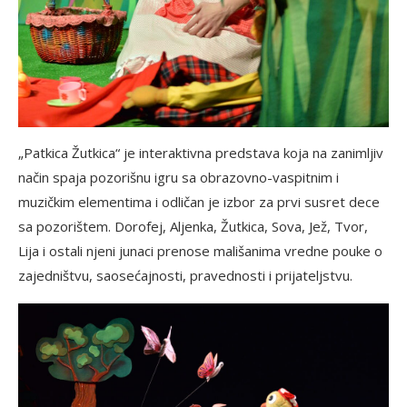
„Patkica Žutkica“ je interaktivna predstava koja na zanimljiv
način spaja pozorišnu igru sa obrazovno-vaspitnim i
muzičkim elementima i odličan je izbor za prvi susret dece
sa pozorištem. Dorofej, Aljenka, Žutkica, Sova, Jež, Tvor,
Lija i ostali njeni junaci prenose mališanima vredne pouke o
zajedništvu, saosećajnosti, pravednosti i prijateljstvu.