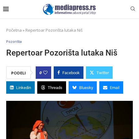
Početna
»
Repertoar Pozorišta lutaka Niš
Pozorišta
Repertoar Pozorišta lutaka Niš
0
PODELI
Facebook
Twitter
Linkedin
Threads
Bluesky
Email