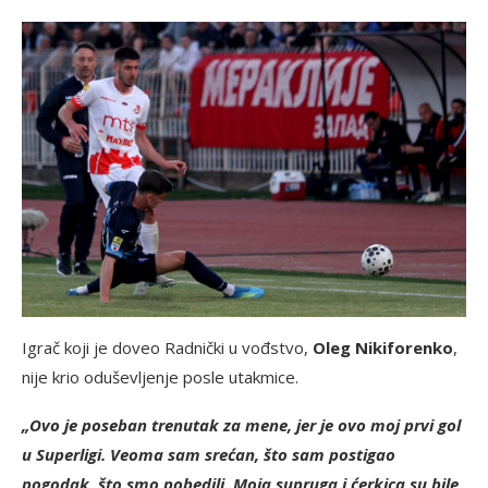
Igrač koji je doveo Radnički u vođstvo,
Oleg Nikiforenko
,
nije krio oduševljenje posle utakmice.
„Ovo je poseban trenutak za mene, jer je ovo moj prvi gol
u Superligi. Veoma sam srećan, što sam postigao
pogodak, što smo pobedili. Moja supruga i ćerkica su bile