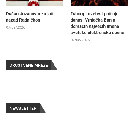
Dušan Jovanović za jači
Tuborg Lovefest počinje
napad Radničkog
danas: Vrnjačka Banja
domaćin najvećih imena
07/08/2026
svetske elektronske scene
07/08/2026
DRUŠTVENE MREŽE
NEWSLETTER