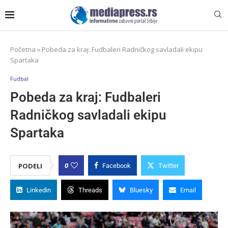
Početna
»
Pobeda za kraj: Fudbaleri Radničkog savladali ekipu
Spartaka
Fudbal
Pobeda za kraj: Fudbaleri
Radničkog savladali ekipu
Spartaka
0
PODELI
Facebook
Twitter
Linkedin
Threads
Bluesky
Email