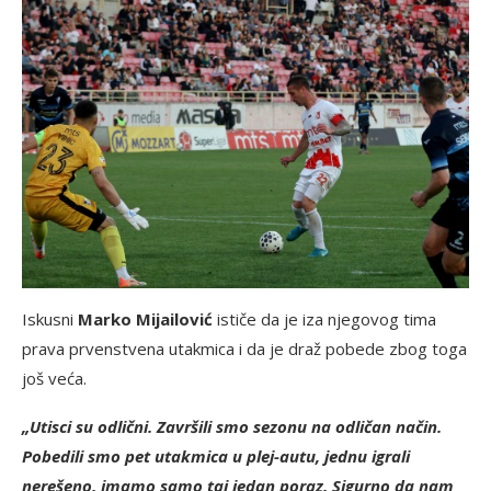
Iskusni
Marko Mijailović
ističe da je iza njegovog tima
prava prvenstvena utakmica i da je draž pobede zbog toga
još veća.
„Utisci su odlični. Završili smo sezonu na odličan način.
Pobedili smo pet utakmica u plej-autu, jednu igrali
nerešeno, imamo samo taj jedan poraz. Sigurno da nam