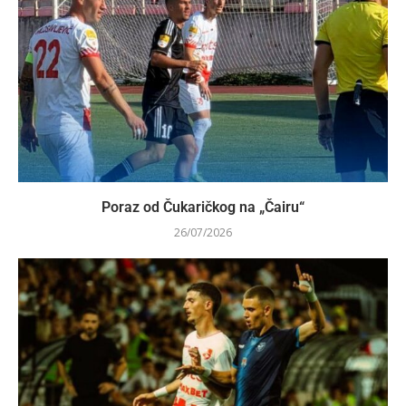
Poraz od Čukaričkog na „Čairu“
26/07/2026