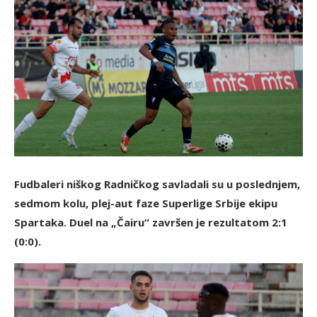
Fudbaleri niškog Radničkog savladali su u poslednjem,
sedmom kolu, plej-aut faze Superlige Srbije ekipu
Spartaka. Duel na „Čairu“ završen je rezultatom 2:1
(0:0).