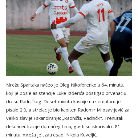
Mrežu Spartaka načeo je Oleg Nikoforenko u 64. minutu,
koji je posle asistencije Luke Izderića postigao prvenac u
dresu Radničkog. Deset minuta kasnije na semaforu je
pisalo 2:0, a strelac je bio kapiten Radomir Milosavljević za
veliko slavlje i skandiranje: „Radnički, Radnički“. Trenutak
dekoncentracije domaćeg tima, gosti su iskoristili u 81.
minutu, mrežu je „zatresao“ Nikola Kuveljić.