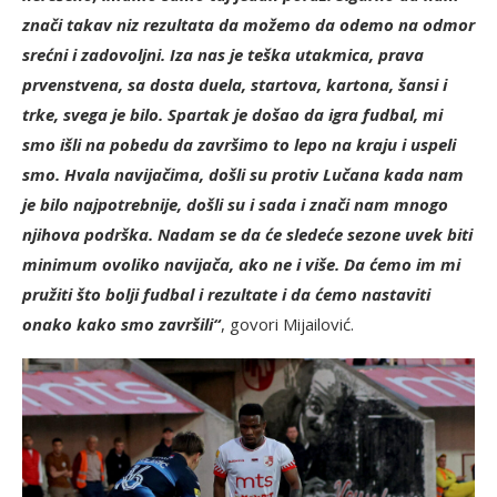
znači takav niz rezultata da možemo da odemo na odmor
srećni i zadovoljni. Iza nas je teška utakmica, prava
prvenstvena, sa dosta duela, startova, kartona, šansi i
trke, svega je bilo. Spartak je došao da igra fudbal, mi
smo išli na pobedu da završimo to lepo na kraju i uspeli
smo. Hvala navijačima, došli su protiv Lučana kada nam
je bilo najpotrebnije, došli su i sada i znači nam mnogo
njihova podrška. Nadam se da će sledeće sezone uvek biti
minimum ovoliko navijača, ako ne i više. Da ćemo im mi
pružiti što bolji fudbal i rezultate i da ćemo nastaviti
onako kako smo završili“
, govori Mijailović.