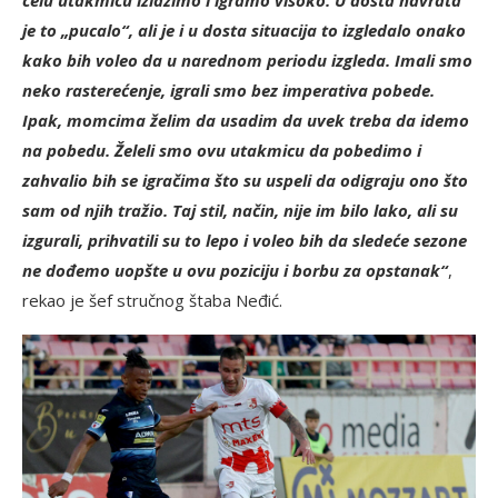
celu utakmicu izlazimo i igramo visoko. U dosta navrata
je to „pucalo“, ali je i u dosta situacija to izgledalo onako
kako bih voleo da u narednom periodu izgleda. Imali smo
neko rasterećenje, igrali smo bez imperativa pobede.
Ipak, momcima želim da usadim da uvek treba da idemo
na pobedu. Želeli smo ovu utakmicu da pobedimo i
zahvalio bih se igračima što su uspeli da odigraju ono što
sam od njih tražio. Taj stil, način, nije im bilo lako, ali su
izgurali, prihvatili su to lepo i voleo bih da sledeće sezone
ne dođemo uopšte u ovu poziciju i borbu za opstanak“
,
rekao je šef stručnog štaba Neđić.