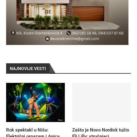
NAJNOVIJE VESTI
Rok spektakl u Nišu:
Zašto je Novo Nordisk tužio
Električni orgazam i Anica
Eli Lilly: stručnjaci