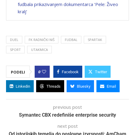
fudbala prikazivanjem dokumentarca ‘Pele: Živeo
kralj’
DUEL
FK RADNIČKI NIŠ
FUDBAL
SPARTAK
SPORT
UTAKMICA
0
PODELI
Facebook
Twitter
Linkedin
Threads
Bluesky
Email
previous post
Symantec CBX redefiniše enterprise security
next post
Od istorijskih temelja do poslovne izvrsnosti: AmCham