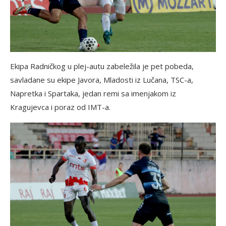
Ekipa Radničkog u plej-autu zabeležila je pet pobeda,
savladane su ekipe Javora, Mladosti iz Lučana, TSC-a,
Napretka i Spartaka, jedan remi sa imenjakom iz
Kragujevca i poraz od IMT-a.