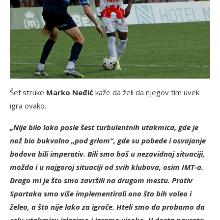
Šef struke
Marko Neđić
kaže da želi da njegov tim uvek
igra ovako.
„Nije bilo lako posle šest turbulentnih utakmica, gde je
nož bio bukvalno „pod grlom“, gde su pobede i osvajanje
bodova bili imperativ. Bili smo baš u nezavidnoj situaciji,
možda i u najgoroj situaciji od svih klubova, osim IMT-a.
Drago mi je što smo završili na drugom mestu. Protiv
Spartaka smo više implementirali ono što bih voleo i
želeo, a što nije lako za igrače. Hteli smo da probamo da