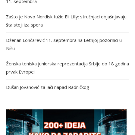
11. septembra
Zašto je Novo Nordisk tužio Eli Lilly: stručnjaci objašnjavaju
šta stoji iza spora
Dženan Lončarević 11. septembra na Letnjoj pozornici u
Nišu
Ženska teniska juniorska reprezentacija Srbije do 18 godina
prvak Evrope!
Dušan Jovanović za jači napad Radničkog