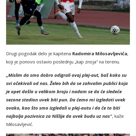
Drugi pogodak delo je kapitena
Radomira Milosavljevića
,
koji je ponovo ostavio poslednju „kap znoja“ na terenu.
„Mislim da smo dobro odigrali ovaj plej-aut, baš kako su
svi očekivali od nas. Želeo bih da se zahvalim publici koja
je opet došla u velikom broju i nadam se da će sledeće
sezone stadion uvek biti pun. Da ćemo mi izgledati uvek
ovako, kao što smo izgledali u plej-autu i da će to biti
najbolja pozivnica za Nišlije da uvek budu uz nas“
, kaže
Milosavljević.