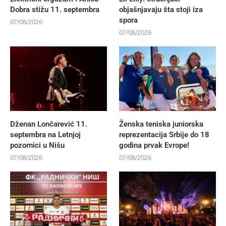
Dobra stižu 11. septembra
objašnjavaju šta stoji iza
spora
07/08/2026
07/08/2026
Dženan Lončarević 11.
Ženska teniska juniorska
septembra na Letnjoj
reprezentacija Srbije do 18
pozornici u Nišu
godina prvak Evrope!
07/08/2026
07/08/2026