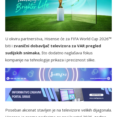
U okviru partnerstva, Hisense će za FIFA World Cup 2026™
biti i
zvanični dobavljač televizora za VAR pregled
sudijskih snimaka
, što dodatno naglašava fokus
kompanije na tehnologije prikaza i preciznost slike.
Poseban akcenat stavljen je na televizore velikih dijagonala.
Hisense je prema podacima za prvi kvartal 2026. godine