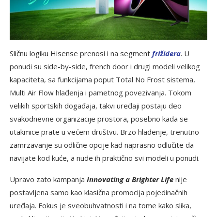
Sličnu logiku Hisense prenosi i na segment
frižidera
. U
ponudi su side-by-side, french door i drugi modeli velikog
kapaciteta, sa funkcijama poput Total No Frost sistema,
Multi Air Flow hlađenja i pametnog povezivanja. Tokom
velikih sportskih događaja, takvi uređaji postaju deo
svakodnevne organizacije prostora, posebno kada se
utakmice prate u većem društvu. Brzo hlađenje, trenutno
zamrzavanje su odlične opcije kad naprasno odlučite da
navijate kod kuće, a nude ih praktično svi modeli u ponudi.
Upravo zato kampanja
Innovating a Brighter Life
nije
postavljena samo kao klasična promocija pojedinačnih
uređaja. Fokus je sveobuhvatnosti i na tome kako slika,