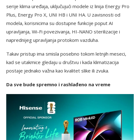
serije klima uređaja, uključujući modele iz linija Energy Pro
Plus, Energy Pro X, UNI HB i UNI HA. U zavisnosti od
modela, korisnicima su dostupne funkcije poput AI
upravljanja, Wi-Fi povezivanja, HI-NANO sterilizacije i
naprednijeg upravljanja protokom vazduha.
Takav pristup ima smisla posebno tokom letnjih meseci,
kad se utakmice gledaju u društvu i kada klimatizacija
postaje jednako važna kao kvalitet slike ili zvuka.
Da sve bude spremno i rashlađeno na vreme