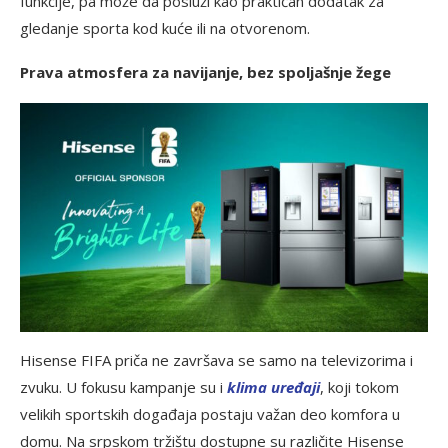
funkcije, pa može da posluži kao praktičan dodatak za
gledanje sporta kod kuće ili na otvorenom.
Prava atmosfera za navijanje, bez spoljašnje žege
Hisense FIFA priča ne završava se samo na televizorima i
zvuku. U fokusu kampanje su i
klima uređaji
, koji tokom
velikih sportskih događaja postaju važan deo komfora u
domu. Na srpskom tržištu dostupne su različite Hisense