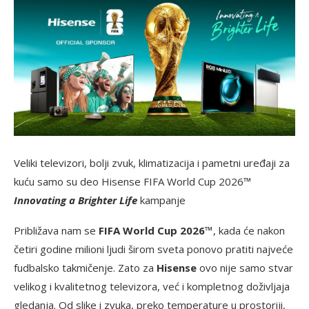
Veliki televizori, bolji zvuk, klimatizacija i pametni uređaji za
kuću samo su deo Hisense FIFA World Cup 2026™
Innovating a Brighter Life
kampanje
Približava nam se
FIFA World Cup 2026™
, kada će nakon
četiri godine milioni ljudi širom sveta ponovo pratiti najveće
fudbalsko takmičenje. Zato za
Hisense
ovo nije samo stvar
velikog i kvalitetnog televizora, već i kompletnog doživljaja
gledanja. Od slike i zvuka, preko temperature u prostoriji,