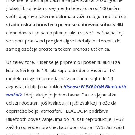
globalni broj jedan u segmentu televizora od 100 inča i
većih, a upravo takvi modeli imaju važnu ulogu u ideji da se
stadionsk
a
atmosfer
a
prenese u dnevnu sobu
. Veliki
ekran danas nije samo pitanje luksuza, već i načina na koji
se sport prati – od pregleda igre i detalja na terenu, do
samog osećaja prostora tokom prenosa utakmica.
Uz televizore, Hisense je pripremio i posebnu akciju za
kupce. Svi koji do 19. jula kupe određene Hisense TV
modele i registruju uređaj na zvaničnom sajtu do 19.
avgusta, dobijaju na poklon
Hisense FLEXBOOM Bluetooth
zvučnik
. Ideja akcije je jednostavna. Da uz sjajnu sliku
dolazi i dodatan, još kvalitetniji i jači zvuk koji može da
doprinese boljoj atmosferi. FLEXBOOM podržava
Bluetooth povezivanje, ima do 20 sati reprodukcije, IP67
zaštitu od vode i prašine, kao i podršku za TWS i Auracast