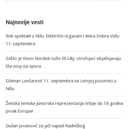
Najnovije vesti
Rok spektakl u Nišu: Električni orgazam i Anica Dobra stižu
11. septembra
Zašto je Novo Nordisk tužio Eli Lilly: stručnjaci objašnjavaju
šta stoji iza spora
Dženan Lončarević 11. septembra na Letnjoj pozornici u
Nišu
Ženska teniska juniorska reprezentacija Srbije do 18 godina
prvak Evrope!
Dušan Jovanović za jači napad Radničkog