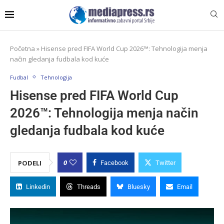
Početna
»
Hisense pred FIFA World Cup 2026™: Tehnologija menja
način gledanja fudbala kod kuće
Fudbal
Tehnologija
Hisense pred FIFA World Cup
2026™: Tehnologija menja način
gledanja fudbala kod kuće
0
PODELI
Facebook
Twitter
Linkedin
Threads
Bluesky
Email