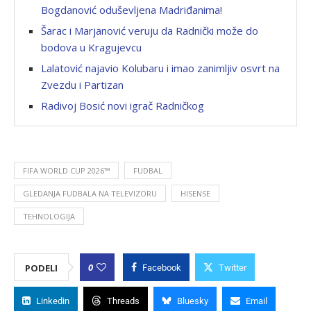
Bogdanović oduševljena Madriđanima!
Šarac i Marjanović veruju da Radnički može do
bodova u Kragujevcu
Lalatović najavio Kolubaru i imao zanimljiv osvrt na
Zvezdu i Partizan
Radivoj Bosić novi igrač Radničkog
FIFA WORLD CUP 2026™
FUDBAL
GLEDANJA FUDBALA NA TELEVIZORU
HISENSE
TEHNOLOGIJA
0
PODELI
Facebook
Twitter
Linkedin
Threads
Bluesky
Email