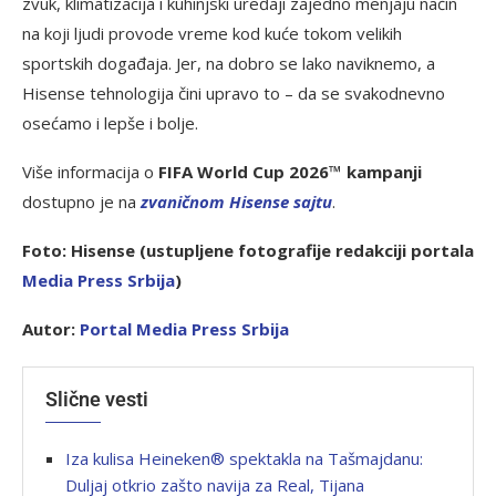
zvuk, klimatizacija i kuhinjski uređaji zajedno menjaju način
na koji ljudi provode vreme kod kuće tokom velikih
sportskih događaja. Jer, na dobro se lako naviknemo, a
Hisense tehnologija čini upravo to – da se svakodnevno
osećamo i lepše i bolje.
Više informacija o
FIFA World Cup 2026™ kampanji
dostupno je na
zvaničnom Hisense sajtu
.
Foto: Hisense (ustupljene fotografije redakciji portala
Media Press Srbija
)
Autor:
Portal Media Press Srbija
Slične vesti
Iza kulisa Heineken® spektakla na Tašmajdanu:
Duljaj otkrio zašto navija za Real, Tijana