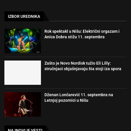
IZBOR UREDNIKA
Rok spektakl u Nišu: Električni orgazam i
Anica Dobra stižu 11. septembra
Zašto je Novo Nordisk tužio Eli Lilly:
stručnjaci objašnjavaju šta stoji iza spora
Dženan Lončarević 11. septembra na
Letnjoj pozornici u Nišu
NAJNOVIJE VESTI