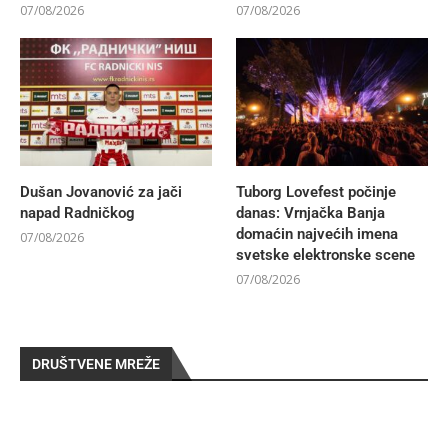
07/08/2026
07/08/2026
Dušan Jovanović za jači
Tuborg Lovefest počinje
napad Radničkog
danas: Vrnjačka Banja
domaćin najvećih imena
07/08/2026
svetske elektronske scene
07/08/2026
DRUŠTVENE MREŽE