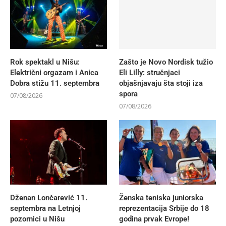
Rok spektakl u Nišu:
Zašto je Novo Nordisk tužio
Električni orgazam i Anica
Eli Lilly: stručnjaci
Dobra stižu 11. septembra
objašnjavaju šta stoji iza
spora
07/08/2026
07/08/2026
Dženan Lončarević 11.
Ženska teniska juniorska
septembra na Letnjoj
reprezentacija Srbije do 18
pozornici u Nišu
godina prvak Evrope!