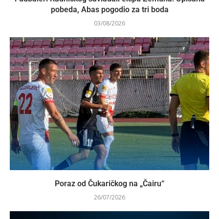
pobeda, Abas pogodio za tri boda
03/08/2026
Poraz od Čukaričkog na „Čairu“
26/07/2026