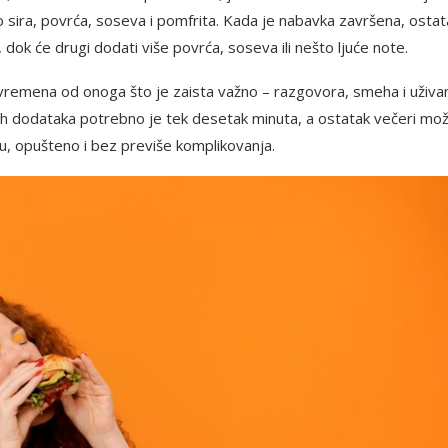
sira, povrća, soseva i pomfrita. Kada je nabavka završena, ostat
ok će drugi dodati više povrća, soseva ili nešto ljuće note.
remena od onoga što je zaista važno – razgovora, smeha i uživa
enih dodataka potrebno je tek desetak minuta, a ostatak večeri mo
u, opušteno i bez previše komplikovanja.