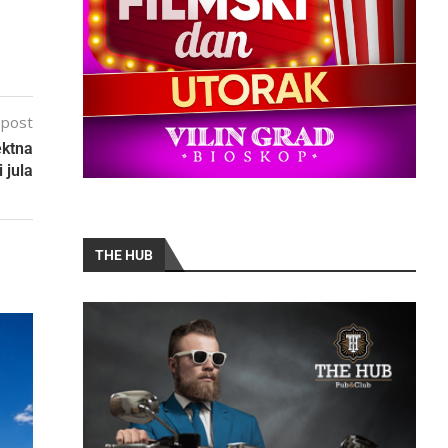
 post
ektna
 jula
THE HUB