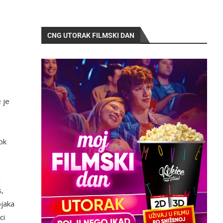
CNG UTORAK FILMSKI DAN
 je
ok
i
s,
ojaka
ci