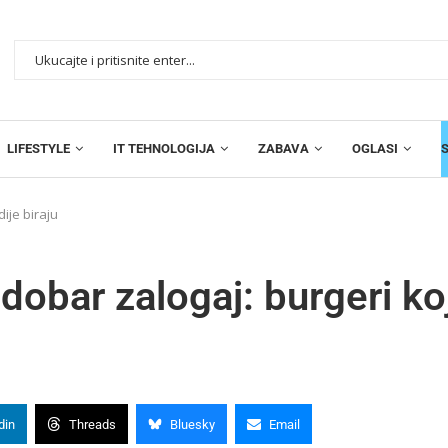
LIFESTYLE
IT TEHNOLOGIJA
ZABAVA
OGLASI
dije biraju
i dobar zalogaj: burgeri ko
din
Threads
Bluesky
Email