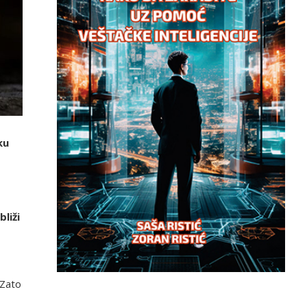
ku
liži
 Zato