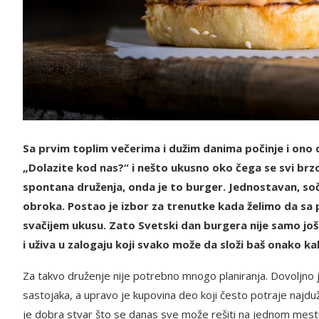
Sa prvim toplim večerima i dužim danima počinje i ono 
„Dolazite kod nas?“ i nešto ukusno oko čega se svi brz
spontana druženja, onda je to burger. Jednostavan, soč
obroka. Postao je izbor za trenutke kada želimo da sa 
svačijem ukusu. Zato Svetski dan burgera nije samo još
i uživa u zalogaju koji svako može da složi baš onako kak
Za takvo druženje nije potrebno mnogo planiranja. Dovoljno je
sastojaka, a upravo je kupovina deo koji često potraje najdu
je dobra stvar što se danas sve može rešiti na jednom mestu