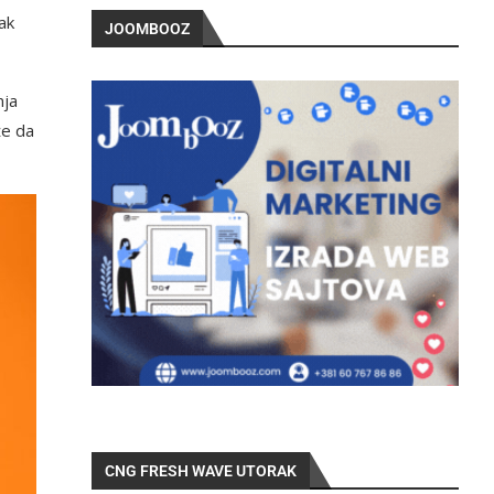
ak
JOOMBOOZ
nja
že da
CNG FRESH WAVE UTORAK