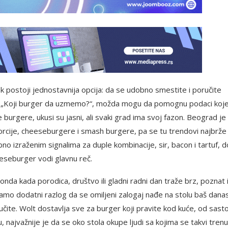
ek postoji jednostavnija opcija: da se udobno smestite i poručite
nje „Koji burger da uzmemo?“, možda mogu da pomognu podaci koje
burgere, ukusi su jasni, ali svaki grad ima svoj fazon. Beograd je
orcije, cheeseburgere i smash burgere, pa se tu trendovi najbrže
bno izraženim signalima za duple kombinacije, sir, bacon i tartuf, d
eeseburger vodi glavnu reč.
nda kada porodica, društvo ili gladni radni dan traže brz, poznat 
amo dodatni razlog da se omiljeni zalogaj nađe na stolu baš dana
ručite. Wolt dostavlja sve za burger koji pravite kod kuće, od sast
, najvažnije je da se oko stola okupe ljudi sa kojima se takvi trenu