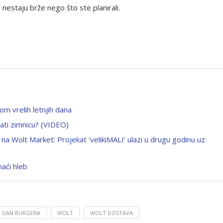
 nestaju brže nego što ste planirali.
om vrelih letnjih dana
ovati zimnicu? (VIDEO)
a na Wolt Market: Projekat ‘velikiMALI’ ulazi u drugu godinu uz
aći hleb
I DAN BURGERA
WOLT
WOLT DOSTAVA