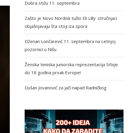
Dobra stižu 11. septembra
Zašto je Novo Nordisk tužio Eli Lilly: stručnjaci
objašnjavaju šta stoji iza spora
Dženan Lončarević 11. septembra na Letnjoj
pozornici u Nišu
Ženska teniska juniorska reprezentacija Srbije
do 18 godina prvak Evrope!
Dušan Jovanović za jači napad Radničkog