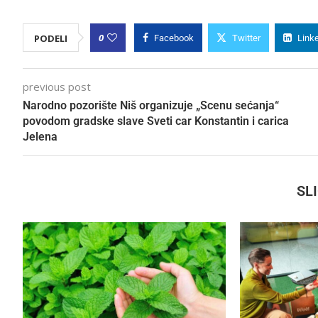
0
PODELI
Facebook
Twitter
Link
previous post
Narodno pozorište Niš organizuje „Scenu sećanja“
povodom gradske slave Sveti car Konstantin i carica
Jelena
SL