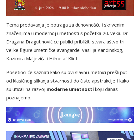
Tema predavanja je potraga za duhovnošću i skrivenim
značenjima u modernoj umetnosti s početka 20. veka. Dr
Dragana Dragutinović će publici približiti stvaralaštvo tri
velike figure umetničke avangarde: Vasilija Kandinskog,
Kazimira Maljeviča i Hilme af Klint.
Posetioci će saznati kako su ovi slavni umetnici prešli put
od klasičnog slikanja stvarnosti do čiste apstrakcije I kako
su uticali na razvoj
moderne umetnosti
koju danas
poznajemo.