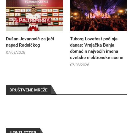
Dušan Jovanović za jači
Tuborg Lovefest počinje
napad Radničkog
danas: Vrnjačka Banja
domaćin najvećih imena
07/08/2026
svetske elektronske scene
07/08/2026
DRUŠTVENE MREŽE
NEWSLETTER