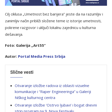
Cilj ciklusa „Umetnost bez barijera” jeste da na razumljiv i
zanimljiv način približi složene teme iz istorije umetnosti,
pokrene razgovor i uključi lokalnu zajednicu u kulturna
dešavanja.
Foto: Galerija „Art55”
Autor:
Portal Media Press Srbija
Slične vesti
Otvaranje izložbe radova iz oblasti vizuelne
komunikacije i “Raper Engineeringa” u Galeriji
Niškog kulturnog centra
Otvaranje izložbe ‘Ostrvo ljubavi’ i bogat dnevni
strip program na 9. Nova Festivalu