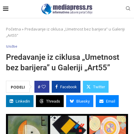
Početna
»
Predavanje iz ciklusa „Umetnost bez barijera” u Galeriji
„Art55”
Izložbe
Predavanje iz ciklusa „Umetnost
bez barijera” u Galeriji „Art55”
0
PODELI
Facebook
Twitter
Linkedin
Threads
Bluesky
Email