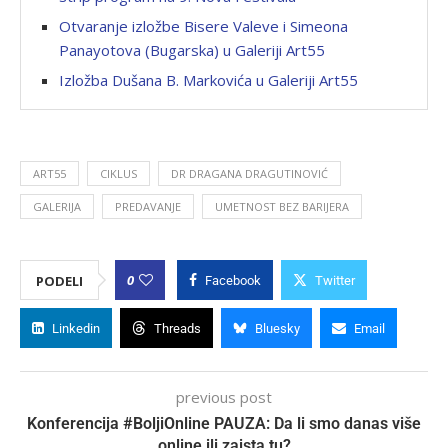
Otvaranje izložbe Bisere Valeve i Simeona
Panayotova (Bugarska) u Galeriji Art55
Izložba Dušana B. Markovića u Galeriji Art55
ART55
CIKLUS
DR DRAGANA DRAGUTINOVIĆ
GALERIJA
PREDAVANJE
UMETNOST BEZ BARIJERA
0
PODELI
Facebook
Twitter
Linkedin
Threads
Bluesky
Email
previous post
Konferencija #BoljiOnline PAUZA: Da li smo danas više
online ili zaista tu?