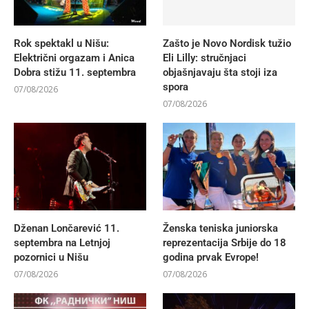
Rok spektakl u Nišu:
Zašto je Novo Nordisk tužio
Električni orgazam i Anica
Eli Lilly: stručnjaci
Dobra stižu 11. septembra
objašnjavaju šta stoji iza
spora
07/08/2026
07/08/2026
Dženan Lončarević 11.
Ženska teniska juniorska
septembra na Letnjoj
reprezentacija Srbije do 18
pozornici u Nišu
godina prvak Evrope!
07/08/2026
07/08/2026