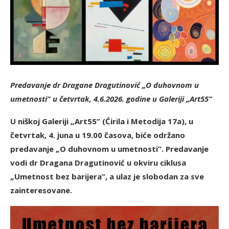
Predavanje dr Dragane Dragutinović „O duhovnom u
umetnosti” u četvrtak, 4.6.2026. godine u Galeriji „Art55”
U niškoj Galeriji „Art55” (Ćirila i Metodija 17a), u
četvrtak, 4. juna u 19.00 časova, biće održano
predavanje „O duhovnom u umetnosti”. Predavanje
vodi dr Dragana Dragutinović u okviru ciklusa
„Umetnost bez barijera”, a ulaz je slobodan za sve
zainteresovane.