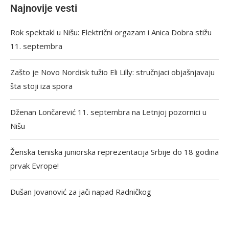
Najnovije vesti
Rok spektakl u Nišu: Električni orgazam i Anica Dobra stižu
11. septembra
Zašto je Novo Nordisk tužio Eli Lilly: stručnjaci objašnjavaju
šta stoji iza spora
Dženan Lončarević 11. septembra na Letnjoj pozornici u
Nišu
Ženska teniska juniorska reprezentacija Srbije do 18 godina
prvak Evrope!
Dušan Jovanović za jači napad Radničkog