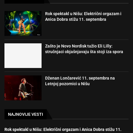
Rok spektakl u Nišu: Električni orgazam i
Anica Dobra stižu 11. septembra
Zašto je Novo Nordisk tužio Eli Lilly:
stručnjaci objašnjavaju šta stoji iza spora
Dženan Lončarević 11. septembra na
Letnjoj pozornici u Nišu
NAJNOVIJE VESTI
Rok spektakl u Nišu: Električni orgazam i Anica Dobra stižu 11.